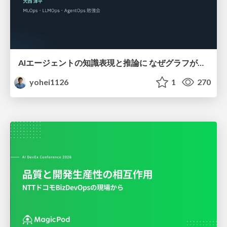
AIエージェントの知識表現と推論に なぜグラフが使われるのか - 記号的AIの復権とニューラルAIとの統合
yohei1126
1
270