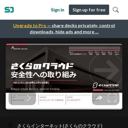
Sign in
Sign up for free
Upgrade to Pro
— share decks privately, control
downloads, hide ads and more …
さくらインターネット(さくらのクラウド)