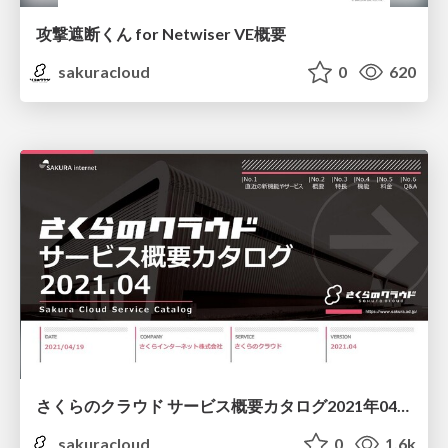
攻撃遮断くん for Netwiser VE概要
sakuracloud
0
620
さくらのクラウド サービス概要カタログ2021年04月版/sakura-cloud-servicecatalog-202104
sakuracloud
0
1.6k