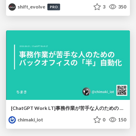
shift_evolve
3
350
PRO
[ChatGPT Work LT]事務作業が苦手な人のための バックオフィスの「半」自動化
chimaki_iot
0
150