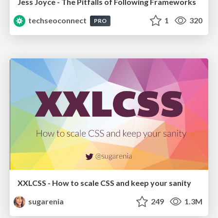
Jess Joyce - The Pitfalls of Following Frameworks
techseoconnect
1
320
PRO
XXLCSS - How to scale CSS and keep your sanity
sugarenia
249
1.3M