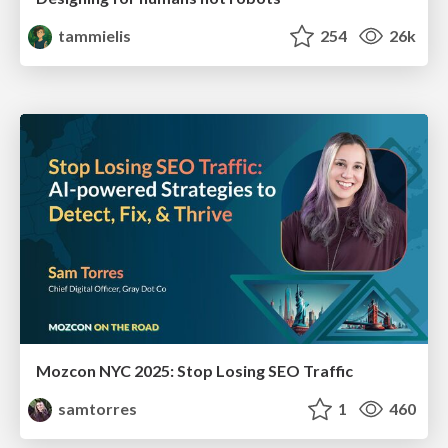
tammielis
254
26k
Mozcon NYC 2025: Stop Losing SEO Traffic
samtorres
1
460