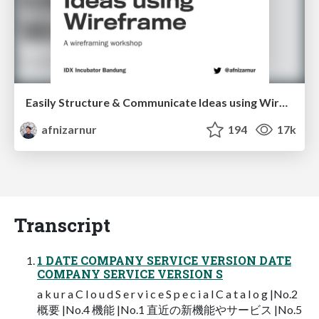
Easily Structure & Communicate Ideas using Wireframe
afnizarnur
194
17k
Transcript
1 DATE COMPANY SERVICE VERSION DATE
COMPANY SERVICE VERSION S
a k u r a C l o u d S e r v i c e S p e c i a l C a t a l o g |No.2
概要 |No.4 機能 |No.1 直近の新機能やサービス |No.5