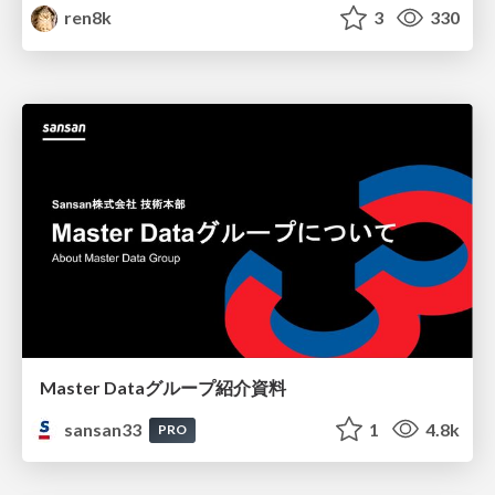
ren8k
3
330
Master Dataグループ紹介資料
sansan33
1
4.8k
PRO