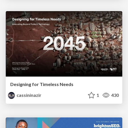
Designing for Timeless Needs
cassininazir
1
430