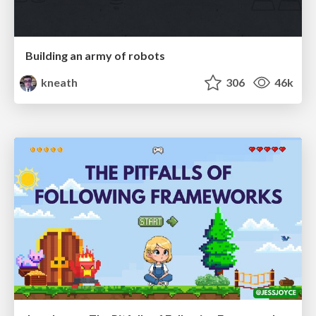
Building an army of robots
kneath
306
46k