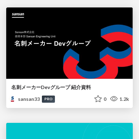
名刺メーカーDevグループ 紹介資料
sansan33
0
1.2k
PRO