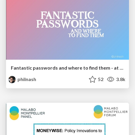
Fantastic passwords and where to find them - at NoRuKo
philnash
52
3.8k