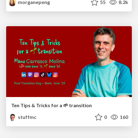
morganepeng
55
8.2k
Ten Tips & Tricks for a 🌱 transition
stuffmc
0
160