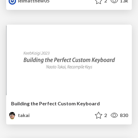
leimatthew05
2
13k
Building the Perfect Custom Keyboard
takai
2
830