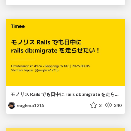
モノリス Rails でも日中に rails db:migrate を走らせたい！ / Daytime rails db:migrate on Monolithic Rails!
euglena1215
3
340