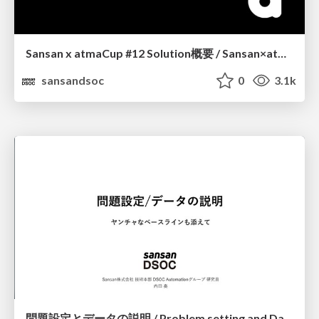
Sansan x atmaCup #12 Solution概要 / Sansan×atmaCup#12 Solution Summary
sansandsoc
0
3.1k
問題設定とデータの説明 / Problem setting and Data description_Sansan x atmaCup #12