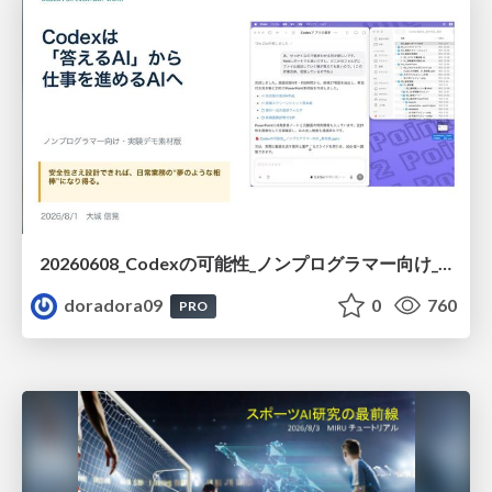
20260608_Codexの可能性_ノンプログラマー向け_大城追記
doradora09
0
760
PRO