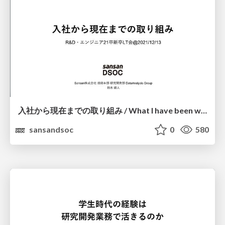
⼊社から現在までの取り組み / What I have been working on since joining the company
sansandsoc
0
580