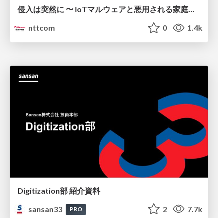
侵入は突然に 〜 IoTマルウェアと悪用される家庭の機器 ～ / When Intrusion Strikes: IoT Malware and the Abuse of Home Devices
nttcom
0
1.4k
Digitization部 紹介資料
sansan33
2
7.7k
PRO