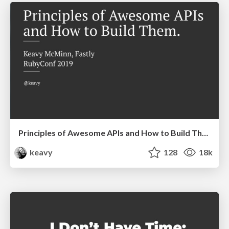
Principles of Awesome APIs and How to Build Them.
keavy
128
18k