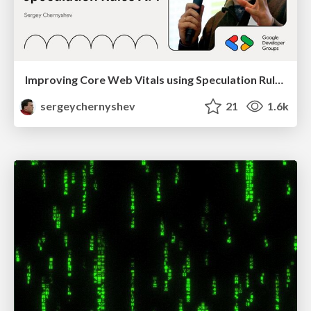
Improving Core Web Vitals using Speculation Rules API
sergeychernyshev
21
1.6k