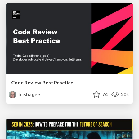
Code Review Best Practice
trishagee
74
20k