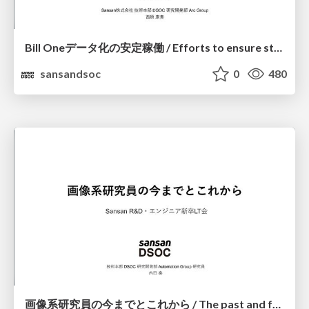
Bill Oneデータ化の安定稼働 / Efforts to ensure stable operation of digitalization at Bill One
sansandsoc
0
480
画像系研究員の今までとこれから / The past and future of a researcher