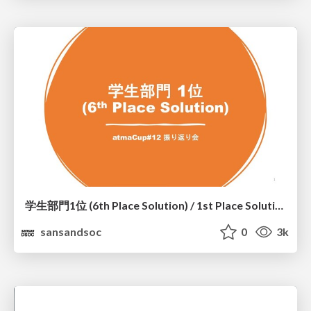
学生部門1位 (6th Place Solution) / 1st Place Solution in The Student Category (6th Place Solution)
sansandsoc
0
3k