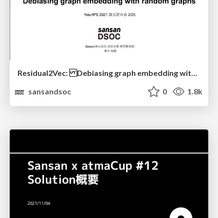
Residual2Vec: Debiasing graph embedding with random graphs
sansandsoc
0
1.8k