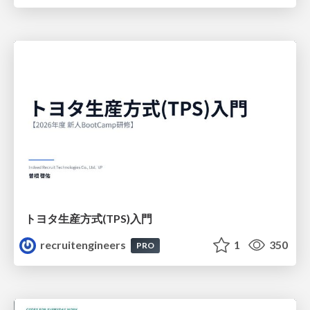
トヨタ⽣産⽅式(TPS)⼊⾨
recruitengineers
1
350
PRO