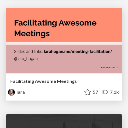
Facilitating Awesome Meetings
lara
57
7.1k