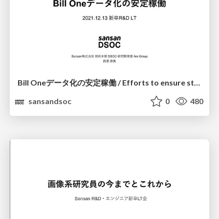
Bill Oneデータ化の安定稼働 / Efforts to ensure stable operation of digitalization at Bill One
sansandsoc
0
480