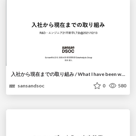
⼊社から現在までの取り組み / What I have been working on since joining the company
sansandsoc
0
580