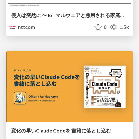
侵入は突然に 〜 IoTマルウェアと悪用される家庭の機器 ～ / When Intrusion Strikes: IoT Malware and the Abuse of Home Devices
nttcom
0
1.5k
変化の早いClaude Codeを 書籍に落とし込む