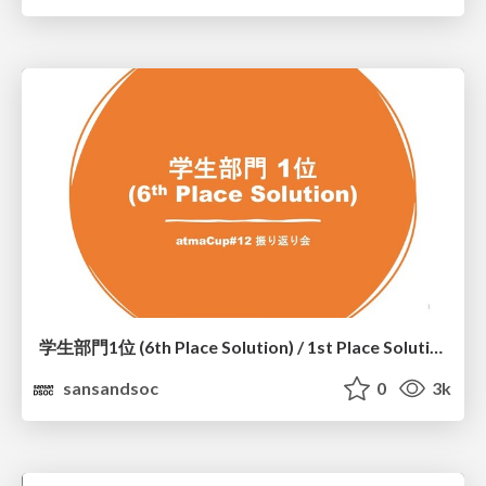
学生部門1位 (6th Place Solution) / 1st Place Solution in The Student Category (6th Place Solution)
sansandsoc
0
3k