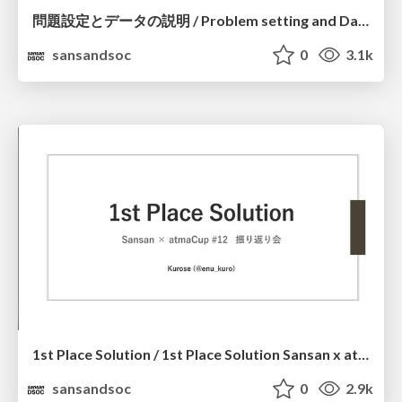
問題設定とデータの説明 / Problem setting and Data description_Sansan x atmaCup #12
sansandsoc
0
3.1k
1st Place Solution / 1st Place Solution Sansan x atmaCup #12
sansandsoc
0
2.9k