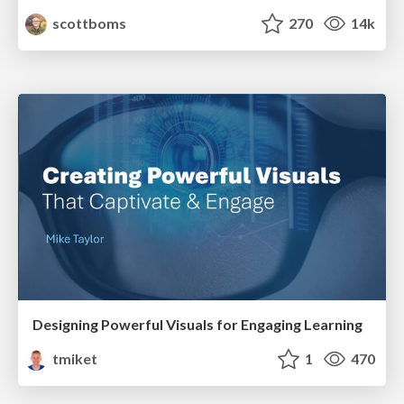
scottboms
270
14k
Designing Powerful Visuals for Engaging Learning
tmiket
1
470