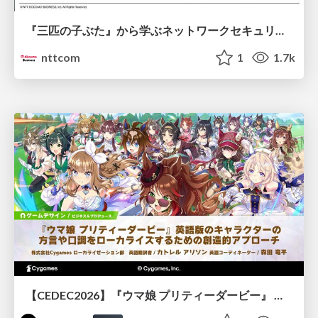
『三匹の子ぶた』から学ぶネットワークセキュリティの昔と今 / Network Security: Then and Now Through the Lens of The Three Little Pigs
nttcom
1
1.7k
【CEDEC2026】『ウマ娘 プリティーダービー』 英語版のキャラクターの方言や口調をローカライズするための創造的アプローチ