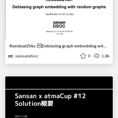
Residual2Vec: Debiasing graph embedding with random graphs
sansandsoc
0
1.8k