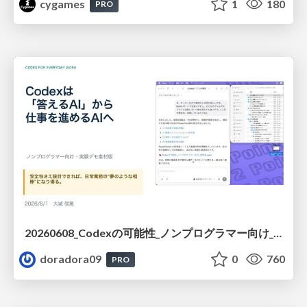
cygames
1
180
PRO
20260608_Codexの可能性_ノンプログラマー向け_大城追記
doradora09
0
760
PRO