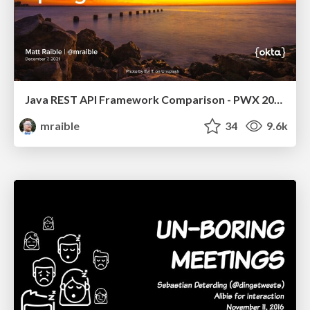
Java REST API Framework Comparison - PWX 2021
mraible
34
9.6k