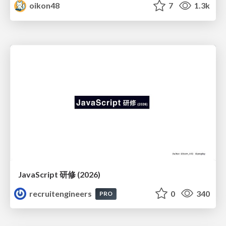
oikon48
7
1.3k
JavaScript 研修 (2026)
recruitengineers
0
340
PRO