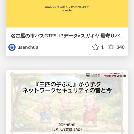
名古屋の市バスGTFS-JPデータ×スガキヤ 最寄りバス停検索をAmazon ElastiCache Serverless for Valkeyで最適化する
usanchuu
1
340