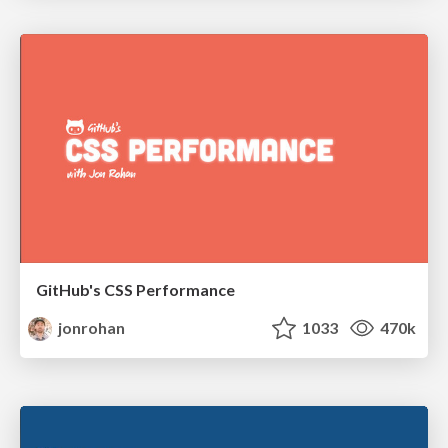
GitHub's CSS Performance
jonrohan
1033
470k