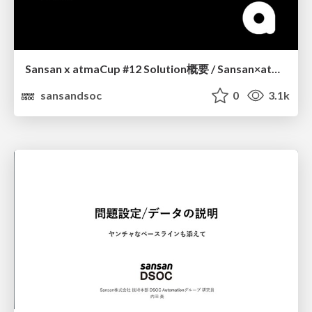
Sansan x atmaCup #12 Solution概要 / Sansan×atmaCup#12 Solution Summary
sansandsoc
0
3.1k