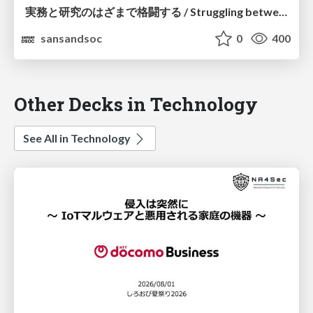
実務と研究のはざまで格闘する / Struggling between practice and research
sansandsoc
0
400
Other Decks in Technology
See All in Technology