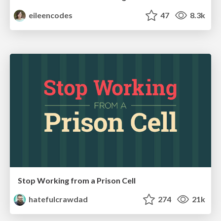
eileencodes
47
8.3k
Stop Working from a Prison Cell
hatefulcrawdad
274
21k