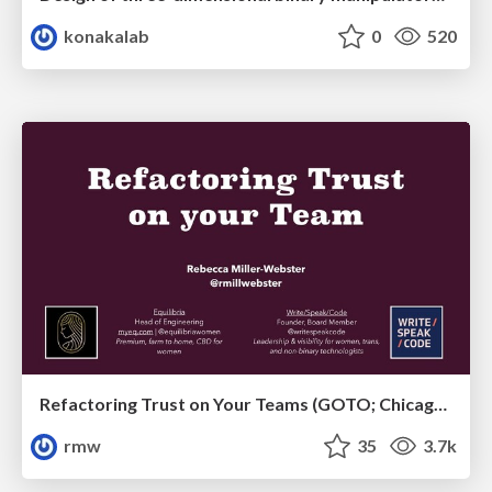
konakalab
0
520
Refactoring Trust on Your Teams (GOTO; Chicago 2020)
rmw
35
3.7k