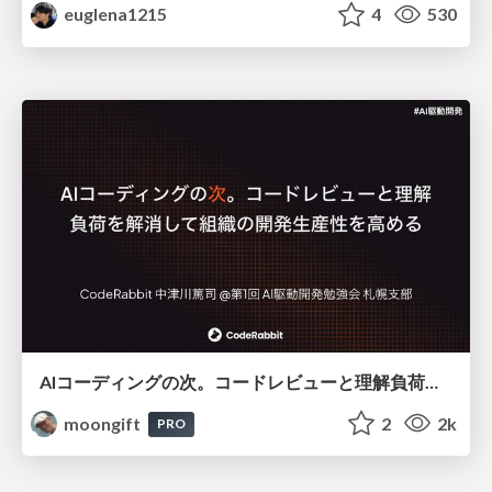
euglena1215
4
530
AIコーディングの次。コードレビューと理解負荷を解消して組織の開発生産性を高める
moongift
2
2k
PRO