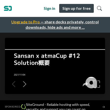
Sign in
Sign up for free
Upgrade to Pro
— share decks privately, control
downloads, hide ads and more …
SiteGround - Reliable hosting with speed,
·
→
SPONSORED
security, and support you can count on.