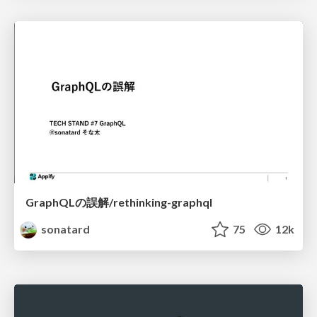
GraphQLの誤解/rethinking-graphql
sonatard
75
12k