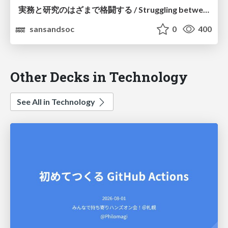
実務と研究のはざまで格闘する / Struggling between practice and research
sansandsoc
0
400
Other Decks in Technology
See All in Technology