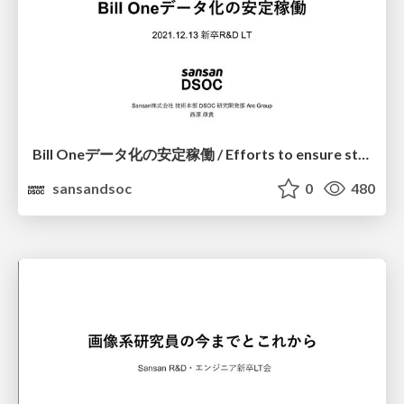
Bill Oneデータ化の安定稼働 / Efforts to ensure stable operation of digitalization at Bill One
sansandsoc
0
480