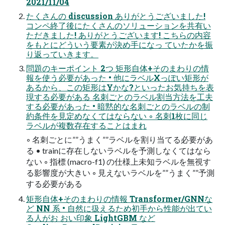
2021/11/04
たくさんの discussion ありがとうございました!
コンペ終了後にたくさんのソリューションを共有い
ただきました! ありがとうございます! こちらの内容
をもとにどういう要素が決め手になっ ていたかを振
り返っていきます。
問題のキーポイント 2つ 矩形自体+そのまわりの情
報を使う必要があった • 他にラベルXっぽい矩形が
あるから、この矩形はYかな?といったお気持ちを表
現する必要がある 名刺ごとのラベル割当方法を工夫
する必要があった • 暗黙的な名刺ごとのラベルの制
約条件を見定めなくてはならない ◦ 名刺1枚に同じ
ラベルが複数存在することはまれ
◦ 名刺ごとに””うまく””ラベルを割り当てる必要があ
る • trainに存在しないラベルを予測しなくてはなら
ない ◦ 指標 (macro-f1) の仕様上未知ラベルを無視す
る影響度が大きい ◦ 見えないラベルを””うまく””予測
する必要がある
矩形自体+そのまわりの情報 Transformer/GNNな
ど NN 系 • 自然に扱えるため初手から性能が出てい
る人がお おい印象 LightGBM など