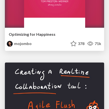
Optimizing for Happiness
mojombo
378
71k