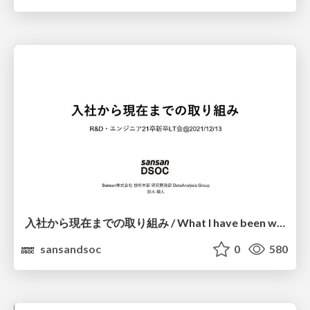
⼊社から現在までの取り組み / What I have been working on since joining the company
sansandsoc
0
580