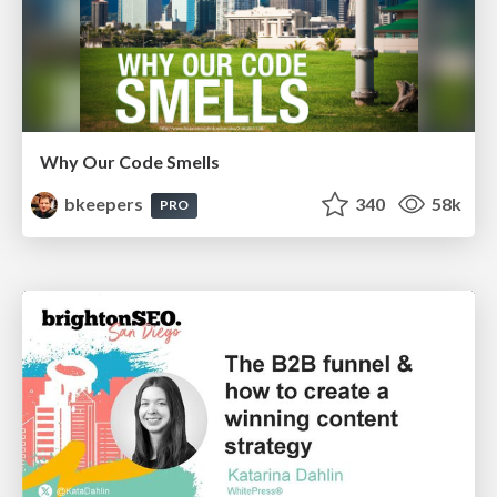
Why Our Code Smells
bkeepers
340
58k
PRO