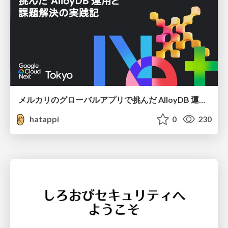
メルカリのグローバルアプリで挑んだ AlloyDB 運用と課題解決の実践記
hatappi
0
230