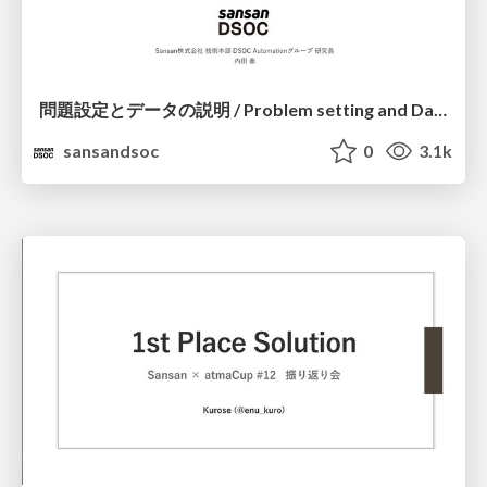
問題設定とデータの説明 / Problem setting and Data description_Sansan x atmaCup #12
sansandsoc
0
3.1k