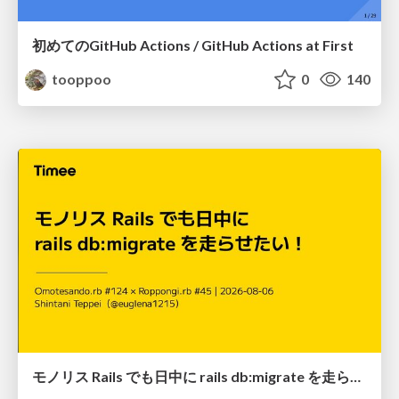
初めてのGitHub Actions / GitHub Actions at First
tooppoo
0
140
モノリス Rails でも日中に rails db:migrate を走らせたい！ / Daytime rails db:migrate on Monolithic Rails!