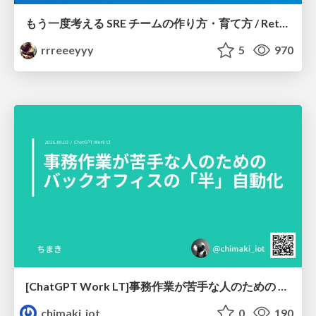
もう一度考える SRE チームの作り方・育て方 / Rethinking SRE #1: Building and Growing SRE Teams
rrreeeyyy
5
970
[ChatGPT Work LT]事務作業が苦手な人のための バックオフィスの「半」自動化
chimaki_iot
0
190