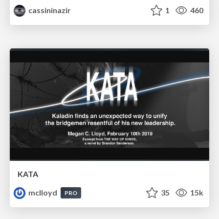
cassininazir
1
460
KATA
mclloyd
35
15k
PRO