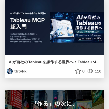
AIが自社のTableauを操作する世界へ：Tableau MCP超入門
tbtykk
0
110