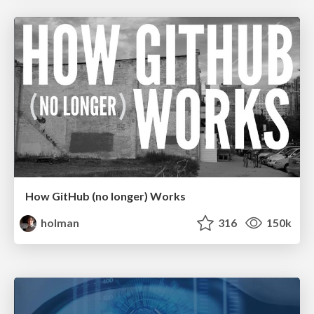
How GitHub (no longer) Works
holman
316
150k