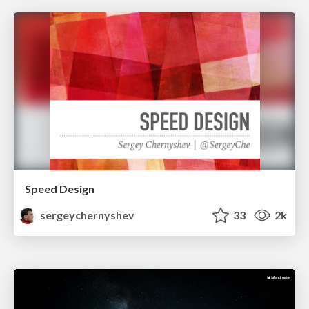
Speed Design
sergeychernyshev
33
2k