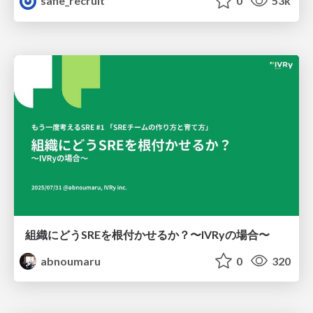
safie_recruit
0
53k
組織にどうSREを根付かせるか？〜IVRyの場合〜
abnoumaru
0
320