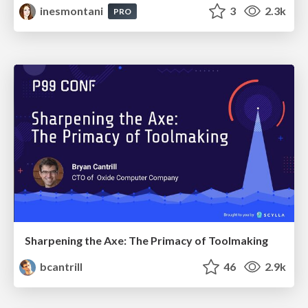
inesmontani
3
2.3k
PRO
Sharpening the Axe: The Primacy of Toolmaking
bcantrill
46
2.9k