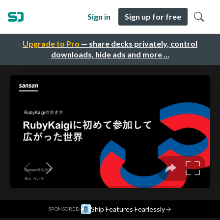
Sign in
Sign up for free
Upgrade to Pro
— share decks privately, control
downloads, hide ads and more …
·
Ship Features Fearlessly
→
SPONSORED