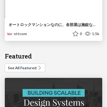
オートロックマンションなのに、各部屋は施錠なし！？ 攻撃者が組織内ネットワークで大暴れする理由 / The Front Door Is Locked, but the Rooms Are Wide Open: Why Attackers Move Freely Inside Enterprise Networks
nttcom
0
1.5k
Featured
See All Featured