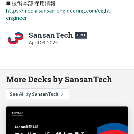
■ 技術本部 採用情報
https://media.sansan-engineering.com/eight-
engineer
SansanTech
PRO
April 08, 2025
More Decks by SansanTech
See All by SansanTech