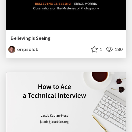
Believing is Seeing
oripsolob
1
180