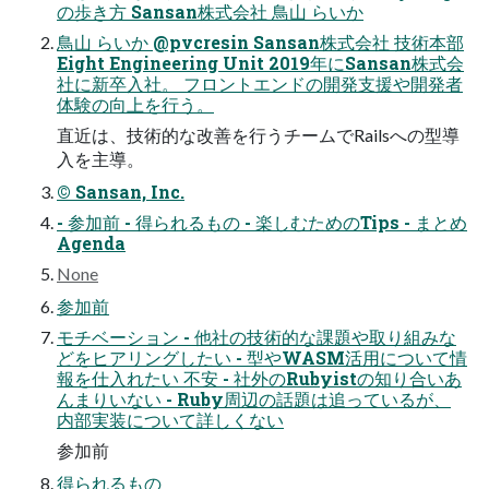
の歩き⽅ Sansan株式会社 ⿃⼭ らいか
⿃⼭ らいか @pvcresin Sansan株式会社 技術本部
Eight Engineering Unit 2019年にSansan株式会
社に新卒⼊社。 フロントエンドの開発⽀援や開発者
体験の向上を⾏う。
直近は、技術的な改善を⾏うチームでRailsへの型導
⼊を主導。
© Sansan, Inc.
- 参加前 - 得られるもの - 楽しむためのTips - まとめ
Agenda
None
参加前
モチベーション - 他社の技術的な課題や取り組みな
どをヒアリングしたい - 型やWASM活⽤について情
報を仕⼊れたい 不安 - 社外のRubyistの知り合いあ
んまりいない - Ruby周辺の話題は追っているが、
内部実装について詳しくない
参加前
得られるもの