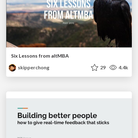
Six Lessons from altMBA
skipperchong
29
4.4k