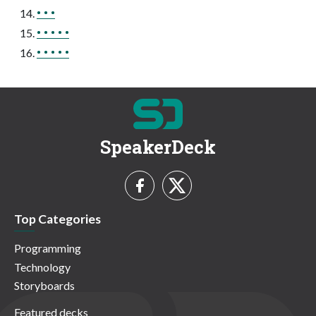
• • •
• • • • •
• • • • •
SpeakerDeck
Top Categories
Programming
Technology
Storyboards
Featured decks