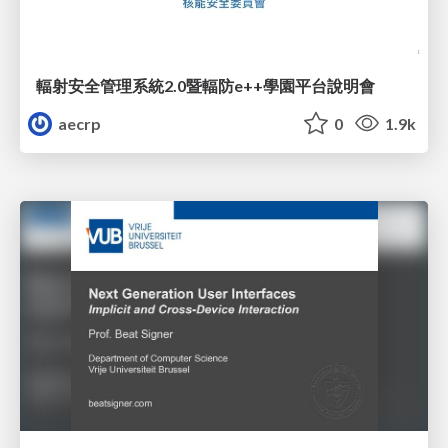
輻射安全管理系統2.0暨輻防e++學園平台說明會
aecrp
0
1.9k