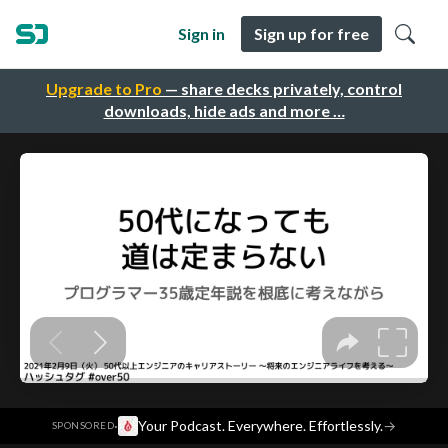
Sign in
Sign up for free
Upgrade to Pro
— share decks privately, control
downloads, hide ads and more …
·
Your Podcast. Everywhere. Effortlessly.
→
SPONSORED