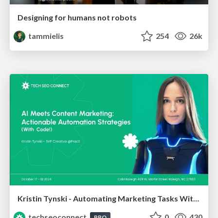
Designing for humans not robots
tammielis
254
26k
Kristin Tynski - Automating Marketing Tasks With AI
techseoconnect
0
430
PRO