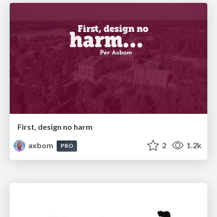
First, design no harm
axbom
2
1.2k
PRO