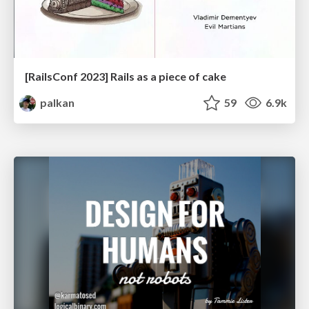
[RailsConf 2023] Rails as a piece of cake
palkan
59
6.9k