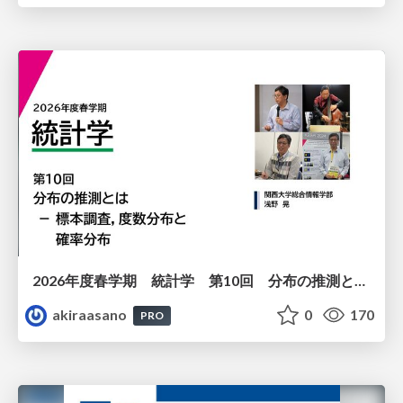
2026年度春学期 統計学 第10回 分布の推測とは － 標本調査，度数分布と確率分布 (2026. 6. 4)
akiraasano
0
170
PRO