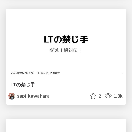
LTの禁じ手
sapi_kawahara
2
1.3k