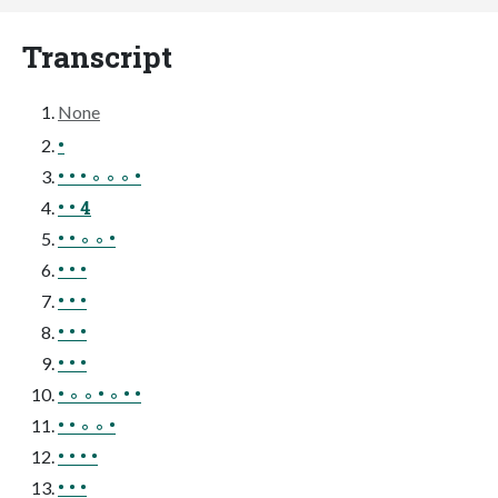
Transcript
None
•
• • • ◦ ◦ ◦ •
• • 4
• • ◦ ◦ •
• • •
• • •
• • •
• • •
• ◦ ◦ • ◦ • •
• • ◦ ◦ •
• • • •
• • •