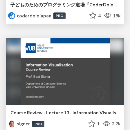
子どものためのプログラミング道場『CoderDojo』〜法人提携例〜 / Partnership with CoderDojo Japan
coderdojojapan
4
19k
PRO
Course Review - Lecture 13 - Information Visualisation (4019538FNR)
signer
1
2.7k
PRO