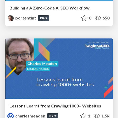
Building a A Zero-Code AI SEO Workflow
portentint
0
650
PRO
Lessons Learnt from Crawling 1000+ Websites
charlesmeaden
1
1.5k
PRO