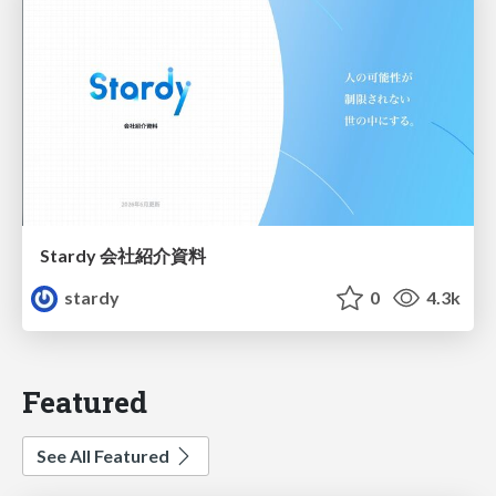
Stardy 会社紹介資料
stardy
0
4.3k
Featured
See All Featured