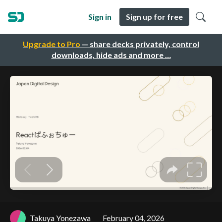
Sign in
Sign up for free
Upgrade to Pro
— share decks privately, control
downloads, hide ads and more …
Takuya Yonezawa
February 04, 2026