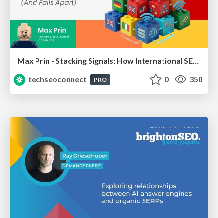
Max Prin - Stacking Signals: How International SEO Comes Together (And Falls Apart)
techseoconnect
0
350
PRO