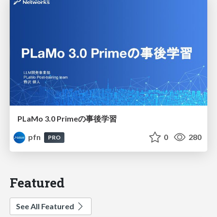
PLaMo 3.0 Primeの事後学習
pfn
0
280
PRO
Featured
See All Featured