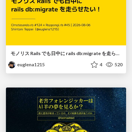
モノリス Rails でも日中に rails db:migrate を走らせたい！ / Daytime rails db:migrate on Monolithic Rails!
euglena1215
4
520