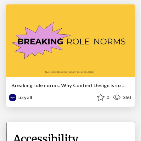
Breaking role norms: Why Content Design is so much more than writing copy - Taylor Woolridge
uxyall
0
360