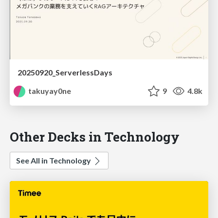
20250920_ServerlessDays
takuyay0ne
9
4.8k
Other Decks in Technology
See All in Technology