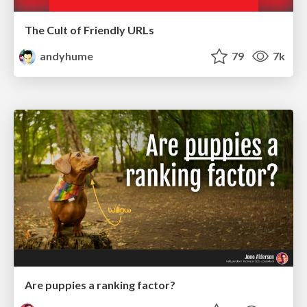
The Cult of Friendly URLs
andyhume
79
7k
Are puppies a ranking factor?