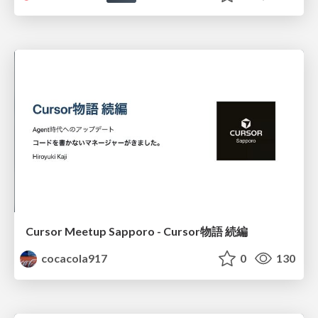
Cursor Meetup Sapporo - Cursor物語 続編
cocacola917
0
130