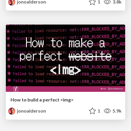
jonoalderson
1
3.8k
How to build a perfect <img>
jonoalderson
1
5.9k