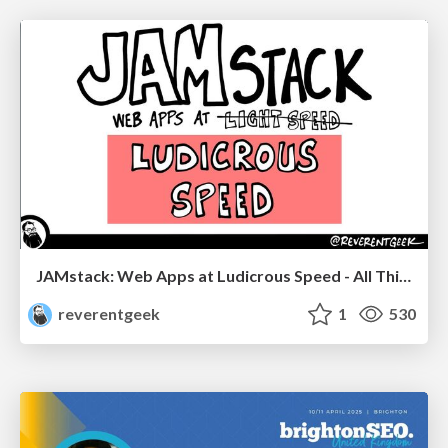
JAMstack: Web Apps at Ludicrous Speed - All Things Open 2022
reverentgeek
1
530