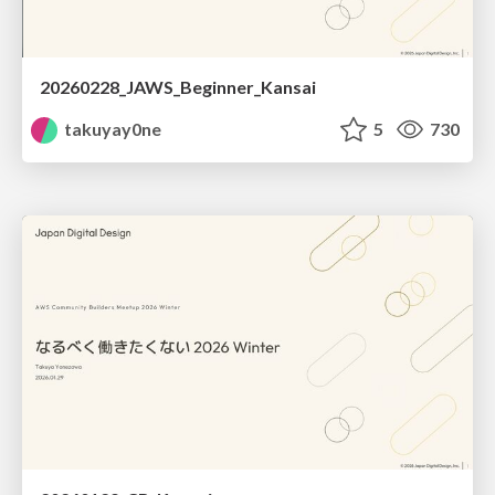
20260228_JAWS_Beginner_Kansai
takuyay0ne
5
730