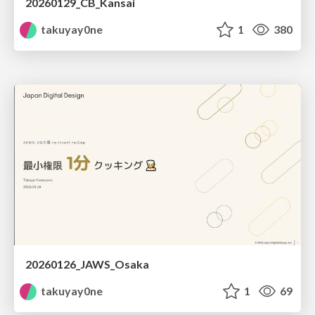
20260129_CB_Kansai
takuyay0ne
1
380
20260126_JAWS_Osaka
takuyay0ne
1
69