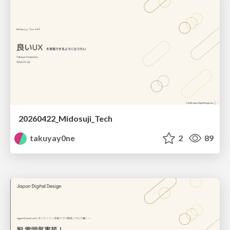
20260422_Midosuji_Tech
takuyay0ne
2
89