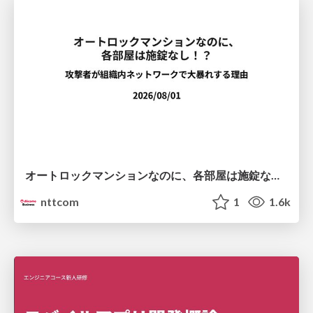
オートロックマンションなのに、各部屋は施錠なし！？ 攻撃者が組織内ネットワークで大暴れする理由 / The Front Door Is Locked, but the Rooms Are Wide Open: Why Attackers Move Freely Inside Enterprise Networks
nttcom
1
1.6k