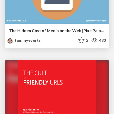
The Hidden Cost of Media on the Web [PixelPalooza 2025]
tammyeverts
2
430