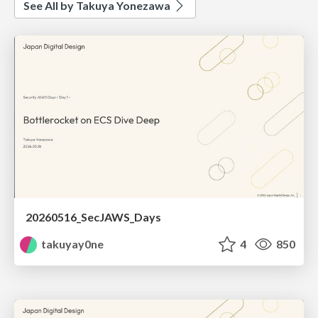
See All by Takuya Yonezawa
20260516_SecJAWS_Days
takuyay0ne
4
850