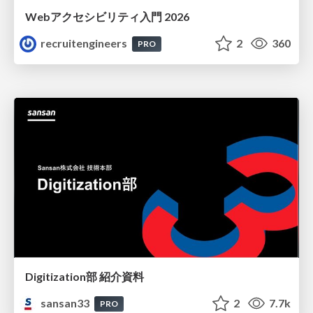
Webアクセシビリティ入門 2026
recruitengineers
2
360
PRO
Digitization部 紹介資料
sansan33
2
7.7k
PRO