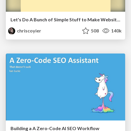
Let's Do A Bunch of Simple Stuff to Make Websites Faster
chriscoyier
508
140k
Building a A Zero-Code AI SEO Workflow