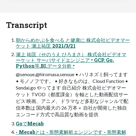
Transcript
朝からめかぶを食べる と健康に 株式会社ビデオマー
ケット 瀬上祐匡 2021/3/21
瀬上 祐匡（せのうえ ひろまさ） 株式会社ビデオマ
ーケット サーバサイドエンジニア • GCP, Go,
Python等,BI,データ分析 •
@senoue,@hiromasa.senoue • ハリネズミ飼ってます
• モノノフです。 • 好きなものは、Cloud Function •
Sendai.go やってます 自己紹介 株式会社ビデオマー
ケット TVOD（都度課金）を軸とした動画配信サー
ビス 映画、アニメ、ドラマなど多彩なジャンルで配
信本数は 国内最大の 26 万本＋ 自社が開発した独自
エンコード方式で高品質な動画を提供
GoでMecab
- Mecabとは - 形態素解析エンジンです - 形態素解