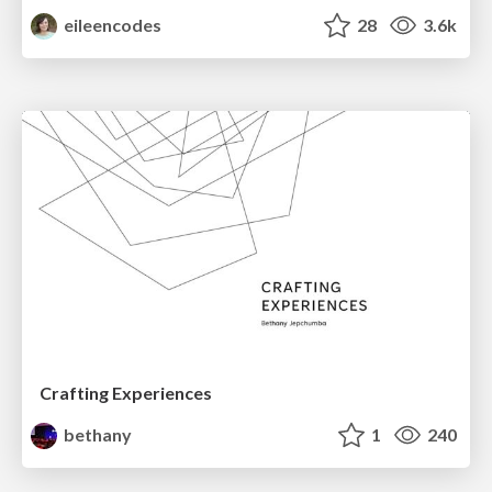
eileencodes
28
3.6k
Crafting Experiences
bethany
1
240