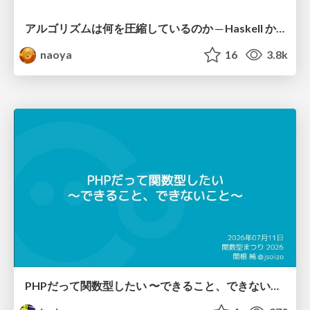
アルゴリズムは何を圧縮しているのか ─ Haskell から育った「圧縮代数」というメンタルモデル
naoya
16
3.8k
PHPだって関数型したい 〜できること、できないこと〜 / fp-in-php