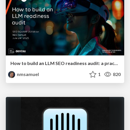
How to build an LLM SEO readiness audit: a practical framework
nmsamuel
1
820