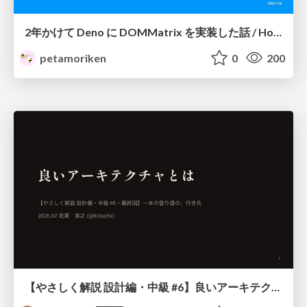
2年かけて Deno に DOMMatrix を実装した話 / How I implemented DOMMatrix in Deno over two years
petamoriken
0
200
【やさしく解説 設計編・中級 #6】良いアーキテクチャとは ～ 一本の登り道の、行き先 ～