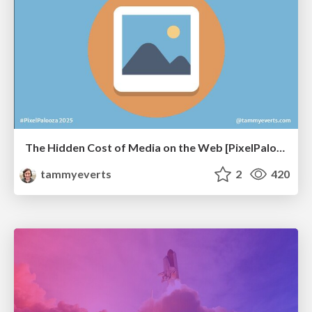
The Hidden Cost of Media on the Web [PixelPalooza 2025]
tammyeverts
2
420