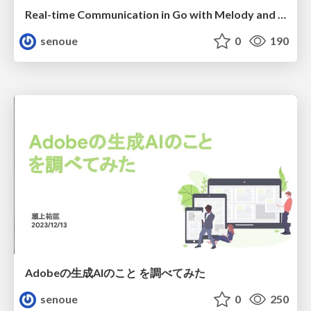
Real-time Communication in Go with Melody and WebSockets
senoue
0
190
Adobeの生成AIのこと を調べてみた
senoue
0
250