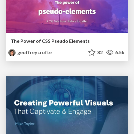
The Power of CSS Pseudo Elements
geoffreycrofte
82
6.5k