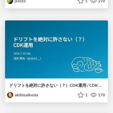
jsoizo
1
270
ドリフトを絶対に許さない（？）CDK運用 / CDK Ops with Zero Tolerance for Drifts (?)
akihisaikeda
1
170