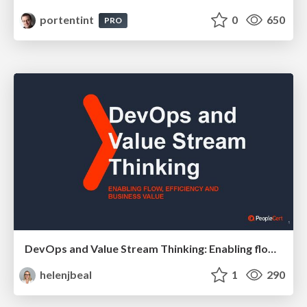
portentint
0
650
PRO
DevOps and Value Stream Thinking: Enabling flow, efficiency and business value
helenjbeal
1
290