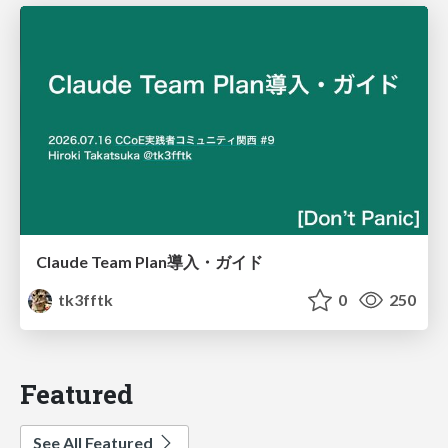
Claude Team Plan導入・ガイド
tk3fftk
0
250
Featured
See All Featured