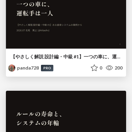
【やさしく解説 設計編・中級 #1】一つの車に、運転手は一人 ～ある倉庫システムの事例から～
panda728
0
200
PRO