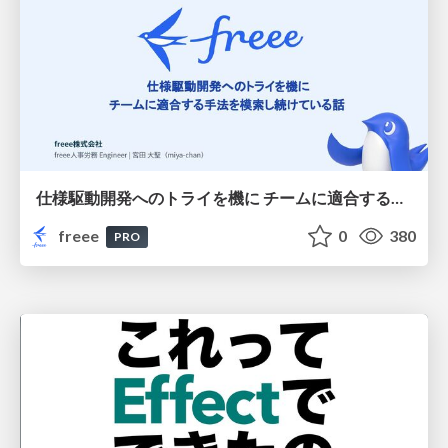
仕様駆動開発へのトライを機に チームに適合する手法を模索し続けている話
freee
0
380
PRO