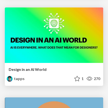
Design in an AI World
tapps
1
270