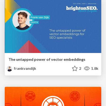
The untapped power of vector embeddings
frankvandijk
2
1.8k