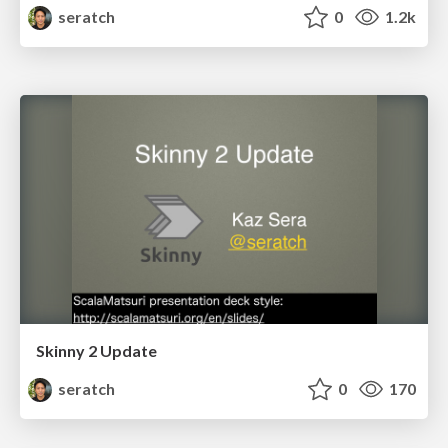
seratch
0
1.2k
Skinny 2 Update
seratch
0
170