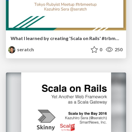
What I learned by creating 'Scala on Rails' #trbmeetup
seratch
0
250