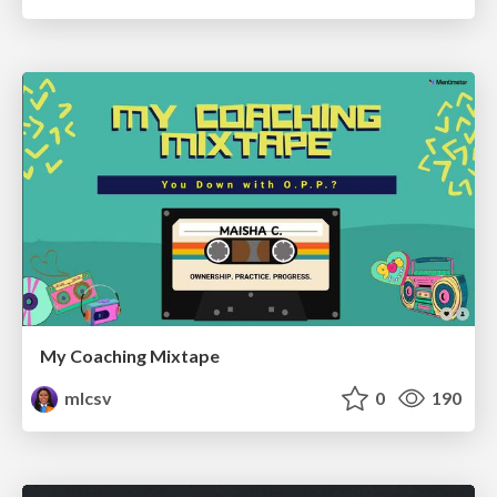
My Coaching Mixtape
mlcsv
0
190