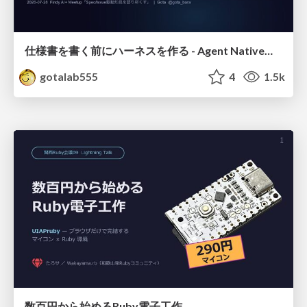
仕様書を書く前にハーネスを作る - Agent Native開発は「探索を速く、判定を固く」
gotalab555
4
1.5k
数百円から始めるRuby電子工作