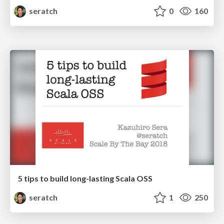
seratch
0
160
5 tips to build long-lasting Scala OSS
seratch
1
250