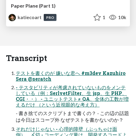
Paper Plane (Part 1)
katiecoart
1
10k
PRO
Transcript
テストを書くのが 嫌いな君へ #m3dev Kazuhiro
Sera @seratch
- テスタビリティが考慮されていないものをメンテ
している（例：SerlvetFilter、生 jsp、生 PHP、
CGI・・） - ユニットテスト≠ QA、全体の工数が増
えるだけ （という近視眼的な考え方）
- 書き捨てのスクリプトまで書くの？ - この辺の話題
は今日はスコープ外 なぜテストを書かないのか？
それだけじゃない - 心理的障壁（ぶっちゃけ面
倒）、〆切 - コーディング量は、開発するコードよ