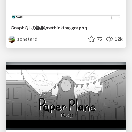
GraphQLの誤解/rethinking-graphql
sonatard
75
12k