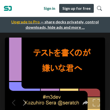
Sign in
Sign up for free
Upgrade to Pro
— share decks privately, control
downloads, hide ads and more …