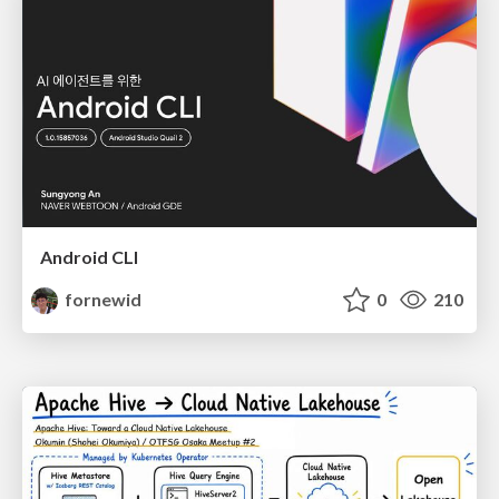
Android CLI
fornewid
0
210