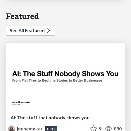
Featured
See All Featured
AI: The stuff that nobody shows you
jnunemaker
9
880
PRO