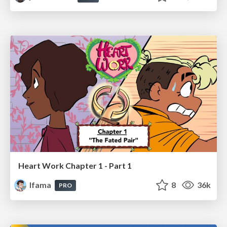
Heart Work Chapter 1 - Part 1
lfama
8
36k
PRO