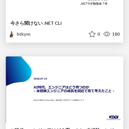
今さら聞けない .NET CLI
htkym
0
180