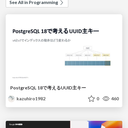
See All in Programming
PostgreSQL 18で考えるUUID主キー
kazuhiro1982
0
460