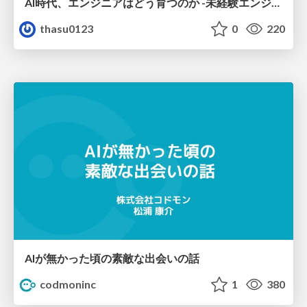
AI時代、エンジニアはどう育つのか -未経験エンジニアの成長を間近で見て考えたこと-
thasu0123
0
220
AIが無かった頃の素敵な出会いの話
codmoninc
1
380