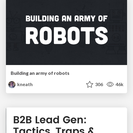
Building an army of robots
kneath
306
46k