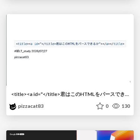
<title><a id="</title>君はこのHTMLをパースできるか"></a></title> #雑LT_study
pizzacat83
0
130