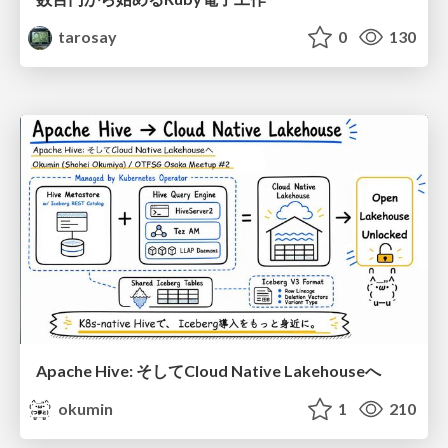
tarosay
0
130
Apache Hive: そしてCloud Native Lakehouseへ
okumin
1
210