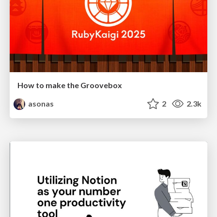
How to make the Groovebox
asonas
2
2.3k