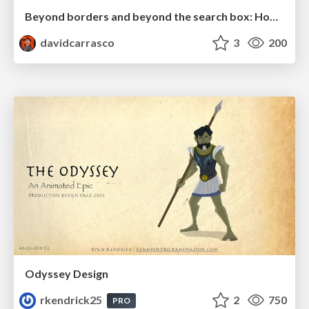
Beyond borders and beyond the search box: How to win the global "messy middle" with AI-driven SEO
davidcarrasco
3
200
Odyssey Design
rkendrick25
2
750
PRO