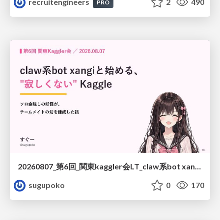
recruitengineers
2
490
PRO
20260807_第6回_関東kaggler会LT_claw系bot xangiと始める、"寂しくない" kaggle
sugupoko
0
170