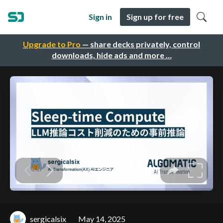
Sign in
Sign up for free
Upgrade to Pro
— share decks privately, control
downloads, hide ads and more …
sergicalsix
May 14, 2025