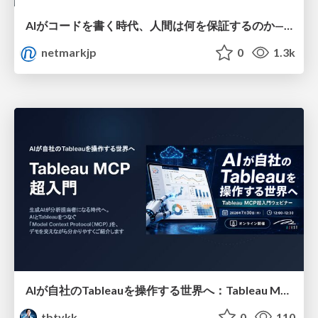
AIがコードを書く時代、人間は何を保証するのか———馬場さんと考える、開発者に求められる新しい責任と価値 - TECH PLAY
netmarkjp
0
1.3k
AIが自社のTableauを操作する世界へ：Tableau MCP超入門
tbtykk
0
110