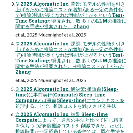
© 2025 Algomatic Inc. 背景: モデルの性能を引き
上げるために推論コストが増加 (ある⼀定の条件化
で)推論時間が⻑くなれば性能が上がるというTest-
Time Scalingが発⾒され、数 多くのLLMの推論に
関する⼿法が提案された。 Zhang
et al., 2025 Muennighof et al., 2025
© 2025 Algomatic Inc. 課題: モデルの性能を引き
上げるために推論コストが増加 (ある⼀定の条件化
で)推論時間が⻑くなれば性能が上がるというTest-
Time Scalingが発⾒され、数 多くのLLMの推論に
関する⼿法が提案された。→推論コストが上がった
Zhang
et al., 2025 Muennighof et al., 2025
© 2025 Algomatic Inc. 解決策: 推論前(Sleep-
time)に事前実⾏(Compute) Sleep-time
Computeとは事前(Sleep-time)にコンテキストを
処理することで、推論コストを減少 させる⼿法
© 2025 Algomatic Inc. 結果 Sleep-time
Computeによって、通常の⼿法と⽐べて同じ精度
を保ちつつ約5倍推論コストを 削減できた。ただし
推論時間が⼀定経過している条件では、既存⼿法を