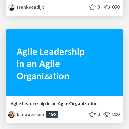
frankvandijk
0
890
Agile Leadership in an Agile Organization
kimpetersen
0
200
PRO