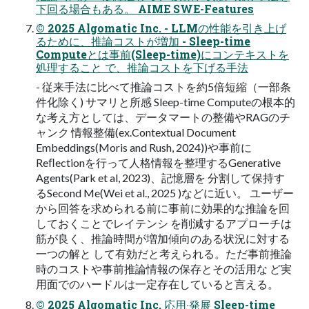
下回る場合もある。 AIME SWE-Features
© 2025 Algomatic Inc. - LLMの性能を引き上げ
るために、推論コストが増加 - Sleep-time
Computeとは事前(Sleep-time)にコンテキストを
処理すること で、推論コストを下げる⼿法
- 従来⼿法に⽐べて推論コストを約5倍短縮（⼀部条
件化除く) サマリと所感 Sleep-time Computeの根本的
な考え⽅としては、データマートの整備やRAGのチ
ャンク 情報整備(ex.Contextual Document
Embeddings(Moris and Rush, 2024))や事前に
Reﬂectionを⾏って⼈格情報を整理するGenerative
Agents(Park et al, 2023)、記憶層を 分割して保持す
るSecond Me(Wei et al., 2025 )などに近い。 ユーザー
から回答を求められる前に事前に効果的な推論を回
しておくことでレイテンシ を削減するアプローチは
筋が良く、推論時間が増加傾向のある状況に対する
⼀つの解と して有効だと考えられる。ただ事前推論
時のコストや事前推論情報の保存とその活⽤な ど実
⽤⾯でのハードルは⼀定存在していると⾔える。
© 2025 Algomatic Inc. 応⽤‧発展 Sleep-time