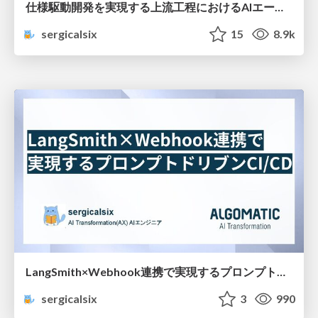
仕様駆動開発を実現する上流工程におけるAIエージェント活用
sergicalsix
15
8.9k
LangSmith×Webhook連携で実現するプロンプトドリブンCI/CD
sergicalsix
3
990