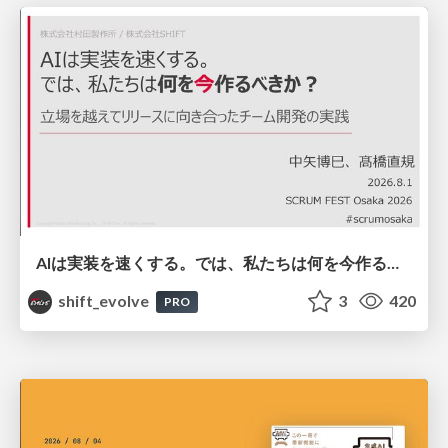
AIは実装を速くする。では、私たちは何を今作るべきか？－立場を越えてリリースに向き合ったチーム開発の実践 / 20260801 Hiromi Nakaya and Naoki Takahashi
shift_evolve
3
420
PRO