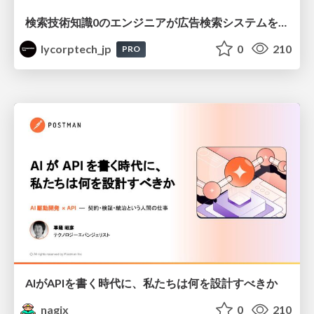
検索技術知識0のエンジニアが広告検索システムを内製化して運用するまで
lycorptech_jp
0
210
PRO
AIがAPIを書く時代に、私たちは何を設計すべきか
nagix
0
210