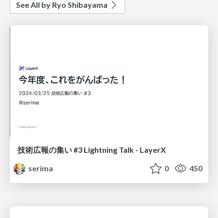
See All by Ryo Shibayama
技術広報の集い #3 Lightning Talk - LayerX
serima
0
450