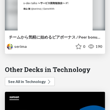
チームから気軽に始めるピアボーナス / Peer bonus to feel free to start with the team
serima
0
190
Other Decks in Technology
See All in Technology