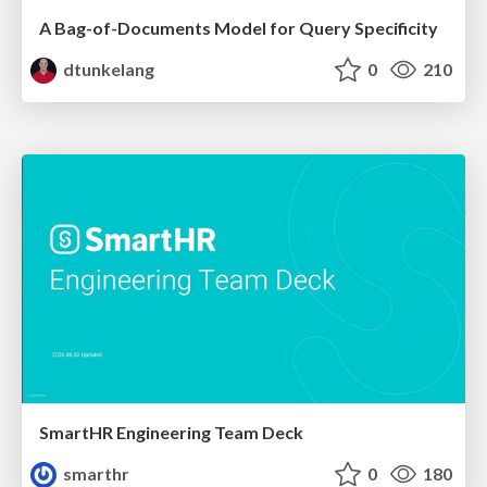
A Bag-of-Documents Model for Query Specificity
dtunkelang
0
210
SmartHR Engineering Team Deck
smarthr
0
180