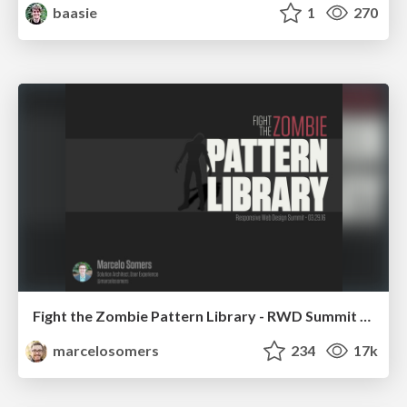
baasie
1
270
Fight the Zombie Pattern Library - RWD Summit 2016
marcelosomers
234
17k