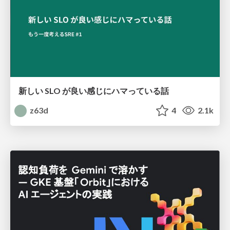
新しい SLO が良い感じにハマっている話
z63d
4
2.1k