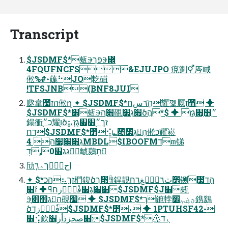
Transcript
$JSDMF$*㼪ⰅפךⰅꟌ
4FQUFNCFS&EJUJPO 痥㔐⚥㕂㖑
倯%#⹈䓼⠓JO䎢䃊
!TFSJNB(BNF8JUI
㼎韋הז׷倯ղ ✦ $JSDMF$*הְֲٙ٦سח耀ֹ꼧厩׫ָזְ ✦
$JSDMF$*׾㼪Ⰵ׃׋ְה䙼׏גְ׷ָծ״ֻ׻ַ׏גְזְ ✦ $*הְֲ
鎉衝כ״ֻ耀ֻֽוծ⡦זךַ״ֻ׻ַ׏גְזְ
ׅדח$JSDMF$*׾⢪ְ⦜׃גְ׷׊הְֲ倯כ耀ֹ崧
׃גְ׋׌ֽ׷ה 4MBDL$IBOOFMד꧟锑
׃גג׮0,דׅ䖓鶢׃תׅ
劤إحءّٝך؞٦ٕ
✦ $*הכ⡦זךַ椚鍑׃ծ׉ךꅾ銲䚍׾ث٦يًٝغ٦ח铡ֻֿהָדֹ׷
✦ ֮ז׋ָꟼ׻׏גְ׷فٗآؙؑزח$JSDMF$J׾㼪
Ⰵ׃ג׫׋ְה䙼ִ׷ ✦ $JSDMF$*ך鏣㹀ؿ؋؎ٕ׾鎸鶢
׾⢪欽׃׋ِصحزذأز׾$JSDMF$*♳ד⹛ַׅ