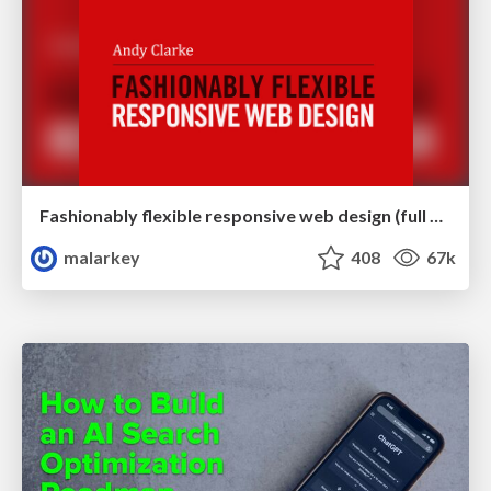
Fashionably flexible responsive web design (full day workshop)
malarkey
408
67k