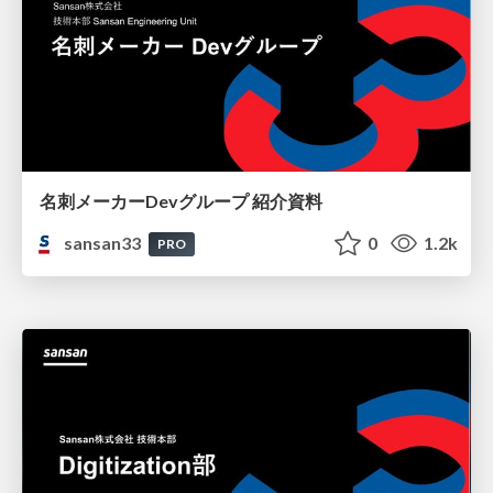
名刺メーカーDevグループ 紹介資料
sansan33
0
1.2k
PRO