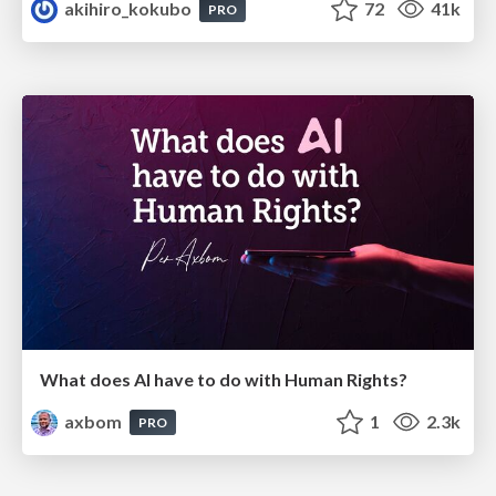
akihiro_kokubo
72
41k
PRO
What does AI have to do with Human Rights?
axbom
1
2.3k
PRO