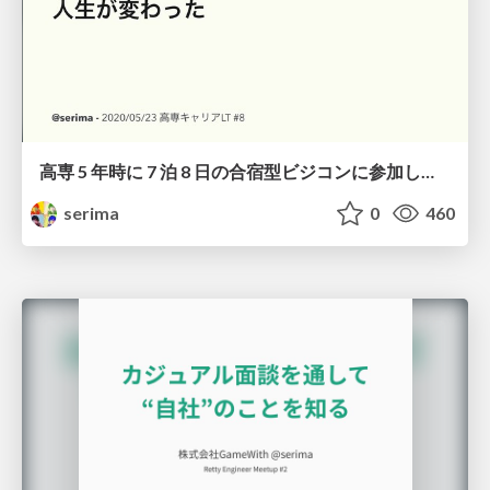
高専 5 年時に 7 泊 8 日の合宿型ビジコンに参加したら人生が変わった
serima
0
460