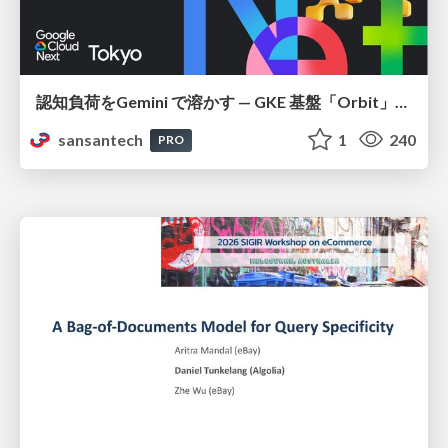
認知負荷をGemini で溶かす — GKE 基盤「Orbit」における AI エージェントの実践
sansantech
1
240
PRO