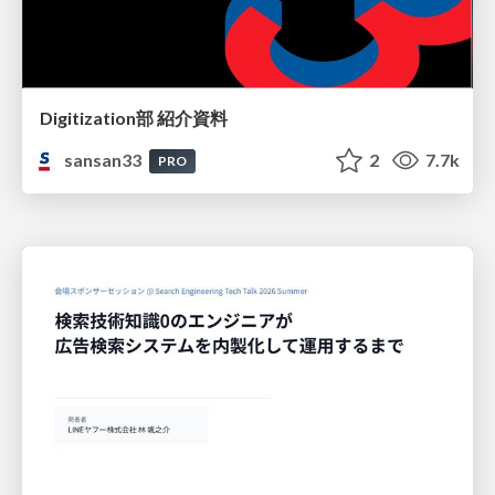
Digitization部 紹介資料
sansan33
2
7.7k
PRO