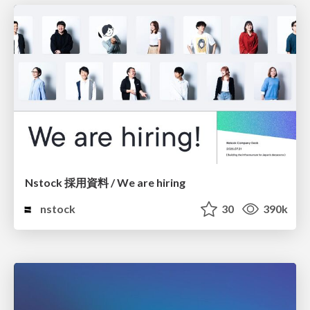
Nstock 採用資料 / We are hiring
nstock
30
390k