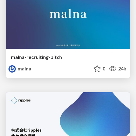
malna-recruiting-pitch
malna
0
24k