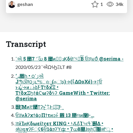
geshan
1
34k
Transcript
ߴઐ 5 ೥࣌ʹ 7 ധ 8 ೔ͷ߹॓ܕϏδίϯʹࢀՃͨ͠Β ਓੜ͕มΘͬͨ @serima -
2020/05/23 ߴઐΩϟϦΞLT #8
JՊଔˠ౦ژւ༸େֶฤೖ(தୀʂ)→(ͱ͋ΔΩοΧέ)→༑ਓ
ͱىۀ→͍͔ͭ͘ͷࣄۀձࣾͰΤϯδχΞ •
ΤϯδχΞϦϯάϚωʔδϟʔˏGameWith • Twitter:
@serima
஫ɿ͓͡͞Μͷੲ࿩ͩͳʔͱ͍͏ ͍ܰؾ࣋ͪͰฉ͍ͯཉ͍͠Ͱ͢
ਓੜͷλʔχϯάϙΠϯτͷͻͱͭ ΋͏ 13 ೥લͷ࿩Ͱ͢…
ֶੜͷͨΊͷϏδωείϯςετ KING • ࢀՃ͢ΔͨΊʹબߟ՝୊͕͋Δ •
ॳର໘νʔϜ੍ʢ6ਓ1άϧʔϓʣ • 7ധ8೔ɺશһ͕ಉ͡৔ॴʹू͏ •