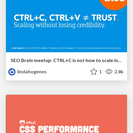
SEO Brein meetup: CTRL+C is not how to scale international SEO
lindahogenes
1
2.8k