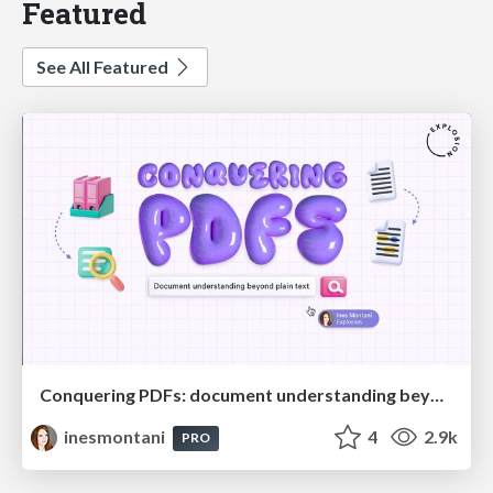
Featured
See All Featured
Conquering PDFs: document understanding beyond plain text
inesmontani
4
2.9k
PRO