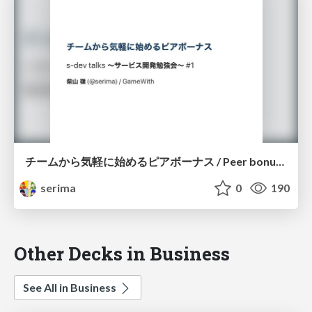
チームから気軽に始めるピアボーナス / Peer bonus to feel free to start with the team
serima
0
190
Other Decks in Business
See All in Business