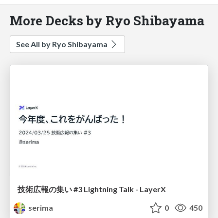
More Decks by Ryo Shibayama
See All by Ryo Shibayama
技術広報の集い #3 Lightning Talk - LayerX
serima
0
450