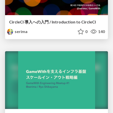
CircleCI 導入への入門 / Introduction to CircleCI
serima
0
140