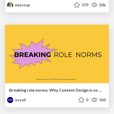
wjessup
370
20k
Breaking role norms: Why Content Design is so much more than writing copy - Taylor Woolridge
uxyall
0
360