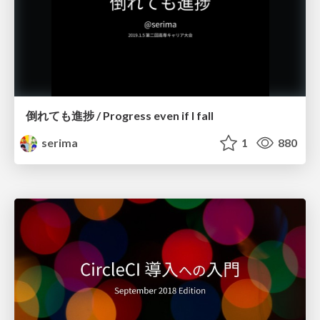
倒れても進捗 / Progress even if I fall
serima
1
880