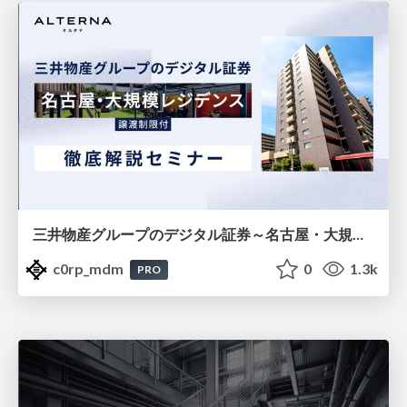
三井物産グループのデジタル証券～名古屋・大規模レジデンス～徹底解説セミナー
c0rp_mdm
0
1.3k
PRO