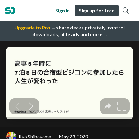
Sign in
Sign up for free
Upgrade to Pro
— share decks privately, control
downloads, hide ads and more …
Ryo Shibayama
May 23, 2020