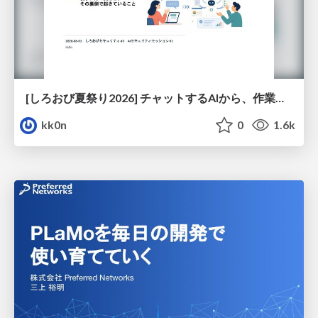
[しろおび夏祭り2026] チャットするAIから、作業するAIへ - 使われ方の変化と、その裏側で起きていること
kk0n
0
1.6k