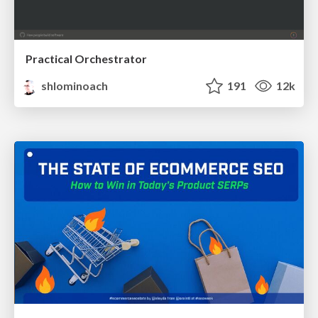
Practical Orchestrator
shlominoach
191
12k