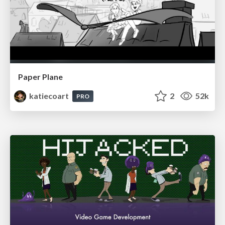
Paper Plane
katiecoart
2
52k
PRO