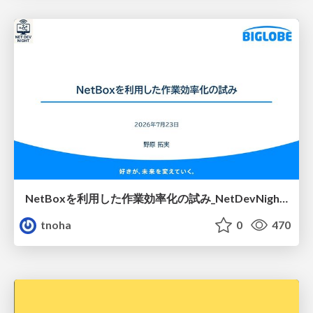
NetBoxを利用した作業効率化の試み_NetDevNight4
tnoha
0
470