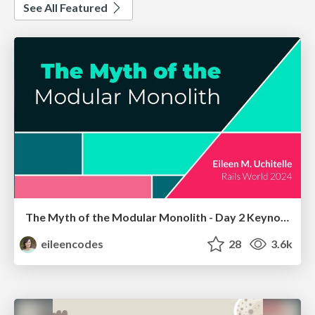
See All Featured
The Myth of the Modular Monolith - Day 2 Keynote - Rails World 2024
eileencodes
28
3.6k