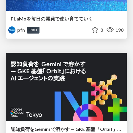
PLaMoを毎日の開発で使い育てていく
pfn
0
190
PRO
認知負荷をGemini で溶かす — GKE 基盤「Orbit」における AI エージェントの実践