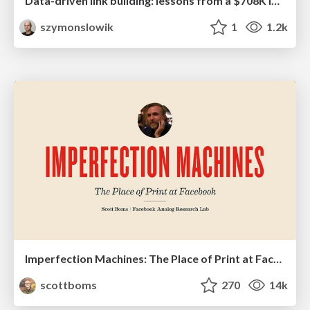
Data-driven link building: lessons from a $708K investment (BrightonSEO talk)
szymonslowik
1
1.2k
Imperfection Machines: The Place of Print at Facebook
scottboms
270
14k