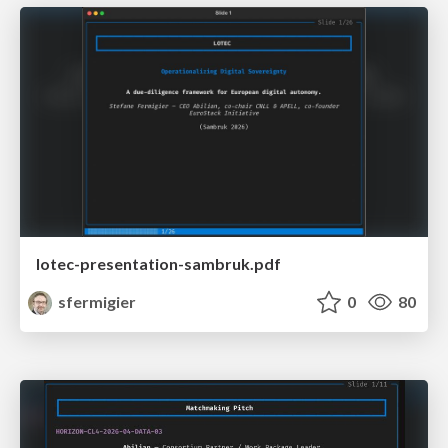
lotec-presentation-sambruk.pdf
sfermigier
0
80