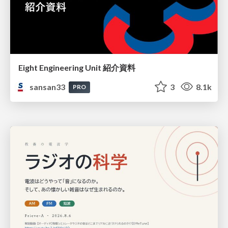
Eight Engineering Unit 紹介資料
sansan33
3
8.1k
PRO