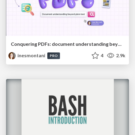
Conquering PDFs: document understanding beyond plain text
inesmontani
4
2.9k
PRO