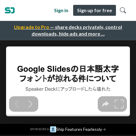
Sign in
Sign up for free
Upgrade to Pro
— share decks privately, control
downloads, hide ads and more …
·
Ship Features Fearlessly
→
SPONSORED