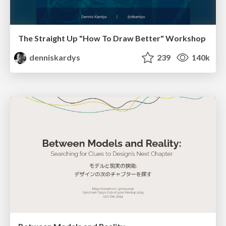
The Straight Up "How To Draw Better" Workshop
denniskardys
239
140k