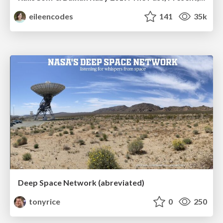
eileencodes
141
35k
Deep Space Network (abreviated)
tonyrice
0
250