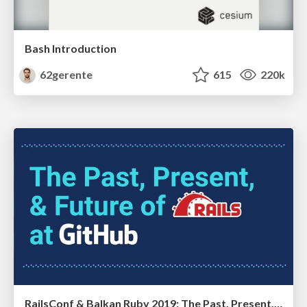
Bash Introduction
62gerente
615
220k
RailsConf & Balkan Ruby 2019: The Past, Present, and Future of Rails at GitHub