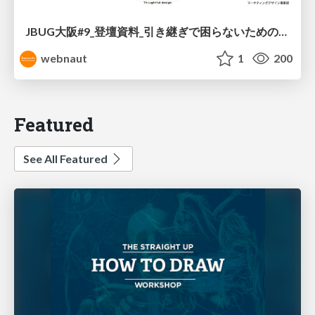
JBUG大阪#9_登壇資料_引き継ぎで困らないためのBacklogWikiの整え方_ミスと属人化を防ぐために、 “次の人が動ける状態”をどう残すか
webnaut
1
200
Featured
See All Featured