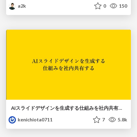
a2k
0
150
AIスライドデザインを生成する仕組みを社内共有する
kenichiota0711
7
5.8k