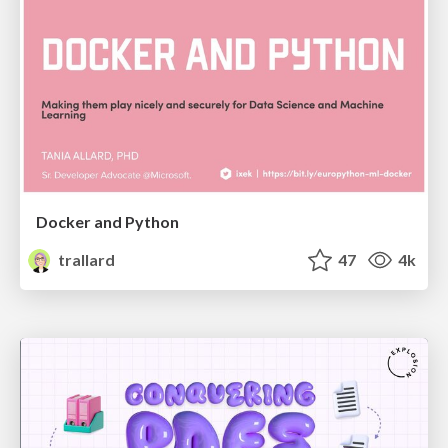
Docker and Python
trallard
47
4k