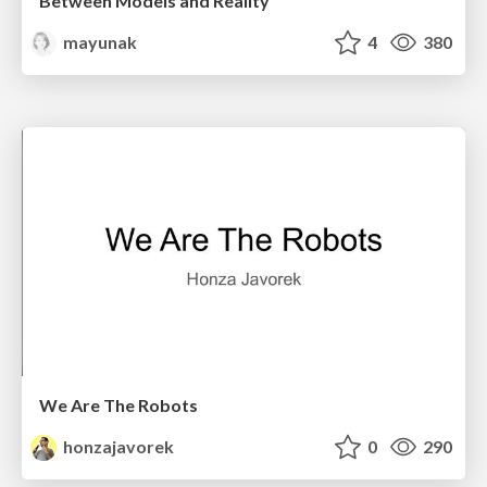
Between Models and Reality
mayunak
4
380
We Are The Robots
honzajavorek
0
290