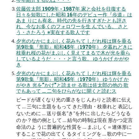
佐藤佐太郎 1909年 - 1987年 家と会社を往復する
日々を短歌にした昭和 16年のデビュー作『歩道』は
あま りにも有名。時代の先を行きすぎたとも評さ
れ、今なお多くのフォロワーを生 んでいる。 さと
う・さたろう ※実在する歌人です
夕光のなかにまぶしく花みちて しだれ桜は輝を垂る
第9歌集『形影』昭和45年（1970年） 夕暮れどきに
枝垂れ桜の花がまぶしく見えてまるで木が光を垂ら
しているようだ ・・・と言う歌。 ゆうかげ かがや
き
夕光のなかにまぶしく花みちて しだれ桜は輝を垂る
第9歌集『形影』昭和45年（1970年） ゆうかげ か
がやき 光を”かげ”と読ませ る歌は佐太郎の他の 歌
でもあって … 二句をひらがなに開くと読むス
ピードが遅くなり光の重さをじ んわりと読者に伝え
て … 三句に主題をもって きた理由・枝垂れと 表記し
ないために … 送り仮名”き”を外に 出したらどうなる
の か？他の例として … 結句の時制は現在 形かつ定言
命法のよ うに普遍的な性質を … まぶしく＝連体形に
することで花の出てく るタイミングを … 歌の中に一