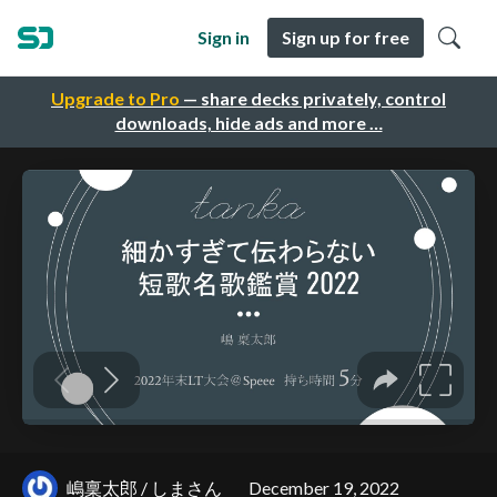
Sign in
Sign up for free
Upgrade to Pro
— share decks privately, control
downloads, hide ads and more …
嶋稟太郎 / しまさん
December 19, 2022