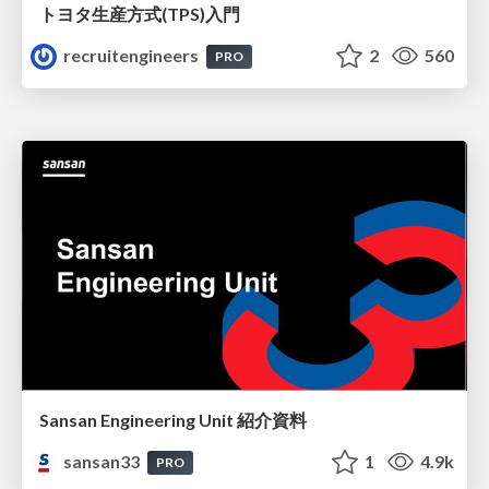
トヨタ⽣産⽅式(TPS)⼊⾨
recruitengineers
2
560
PRO
Sansan Engineering Unit 紹介資料
sansan33
1
4.9k
PRO