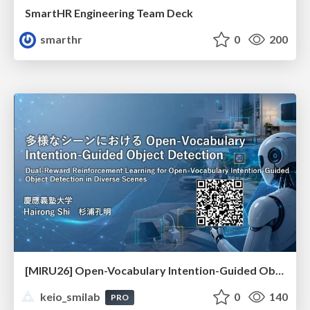
SmartHR Engineering Team Deck
smarthr
0
200
[MIRU26] Open-Vocabulary Intention-Guided Object Detection in Diverse Scenes
keio_smilab
0
140
PRO