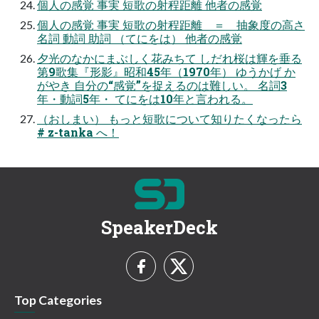
個人の感覚 事実 短歌の射程距離 他者の感覚
個人の感覚 事実 短歌の射程距離 ＝ 抽象度の高さ
名詞 動詞 助詞 （てにをは） 他者の感覚
夕光のなかにまぶしく花みちて しだれ桜は輝を垂る
第9歌集『形影』昭和45年（1970年） ゆうかげ か
がやき 自分の“感覚”を捉えるのは難しい。 名詞3
年・動詞5年・ てにをは10年と言われる。
（おしまい） もっと短歌について知りたくなったら
# z-tanka へ！
SpeakerDeck
Top Categories