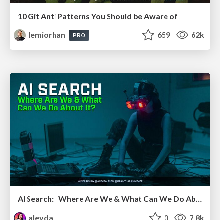
10 Git Anti Patterns You Should be Aware of
lemiorhan
659
62k
PRO
AI Search: Where Are We & What Can We Do About It?
aleyda
0
7.8k