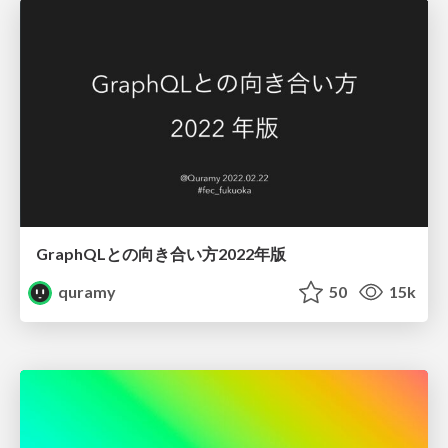
GraphQLとの向き合い方2022年版
quramy
50
15k