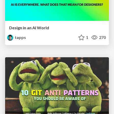
Design in an AI World
tapps
1
270