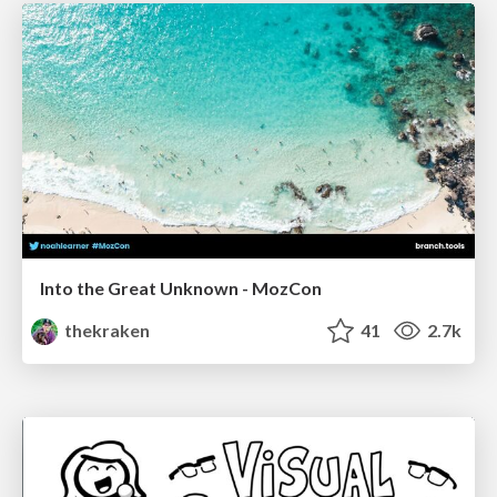
Into the Great Unknown - MozCon
thekraken
41
2.7k