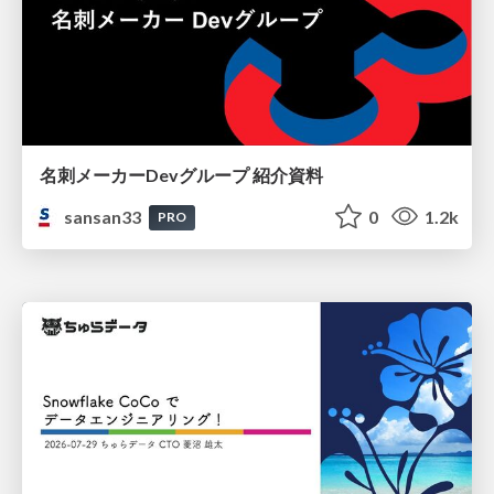
名刺メーカーDevグループ 紹介資料
sansan33
0
1.2k
PRO