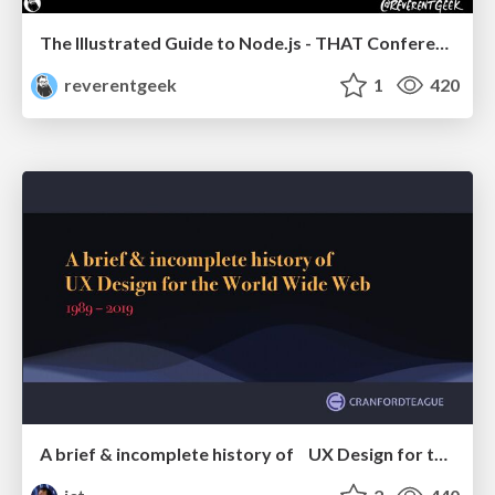
The Illustrated Guide to Node.js - THAT Conference 2024
reverentgeek
1
420
A brief & incomplete history of UX Design for the World Wide Web: 1989–2019