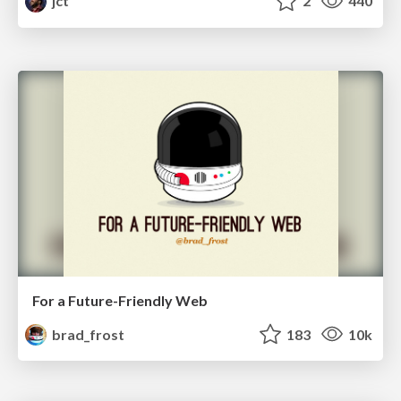
jct
2
440
For a Future-Friendly Web
brad_frost
183
10k