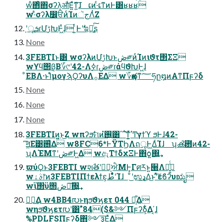
wͦ΋ͦ΋σʔλ͕औΕ͍ͯͳ͍͠ɺ ເͷ·ͨເͳͷͰ͸ʁʁʁ
w·ͣσʔλ෼ੳͷͨΊͷجૅΛͭ͘Ζ͏
ָʹूܭɾՄࢹԽͰ͖ͯɺ ͍ͭͰʹࣗಇԽ͍ͨ͠ʂ
None
3FEBTIͱ͸ wσʔλͷՄࢹԽͱڞ༗ͷͨΊͷιϑτ΢ΣΞ
wϒϥ΢β͔Β؆୯ʹ42-Λ࣮ߦɾڞ༗ɾάϥϑԽͰ͖ɺ
ͦΕΒΛ·ͱΊͨμογϡϘʔυΛ࡞ΕΔ w؆қతͳ؅ཧը໘ͷΑ͏ͳΠϝʔδ
None
None
None
3FEBTIͷ͍͍ͱ͜Ζ wπʔϧࣗମͷ࢖͍ํ͸΄΅֮͑ͳ͍͍ͯ͘΄Ͳγϯϓ ϧͰɺ42-
͑͞ॻ͚Ε͹࢖͑Δ w8FC6*ͰΫΤϦΛฤूͰ͖ΔͨΊɺ ʮൿ఻ͷ42-
ʯΛΈΜͳʹڞ༗Ͱ͖Δ wඇΤϯδχΞͰ΋ѻ͍΍͍͢
ϖύϘͱ3FEBTI wશࣾతʹಋೖ͕ਐΜͰ͓Γศརͱ͍͏੠Λฉ͍͍ͯͨ
wࣄۀ෦ͷ3FEBTIΠϯελϯε͕طʹ͋ͬͨͨΊɺ ͦ͜ʹಉډ͢Δ͜ͱʹͯ͠εϐʔυಋೖ
wϊ΢ϋ΢ڞ༗͠΍͍͢
ಋೖ͢Δ w4BB4൛ͱηϧϑϗετ 044 ൛͕͋Δ
wηϧϑϗετ൛ʹ͸"84($&༻Πϝʔδ͕͋Δ΄͔ɺ
%PDLFSΠϝʔδ΋༻ҙ͞Ε͍ͯΔ