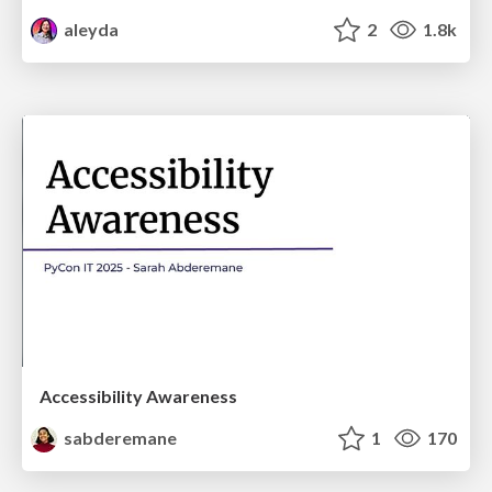
aleyda
2
1.8k
Accessibility Awareness
sabderemane
1
170