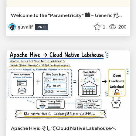
Welcome to the "Parametricity" 🏙️ − Generic だけど Specific な世界 −
guvalif
1
200
PRO
Apache Hive: そしてCloud Native Lakehouseへ