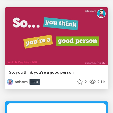
So, you think you're a good person
axbom
2
2.1k
PRO