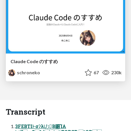
Claude Code のすすめ
schroneko
67
230k
Transcript
3FEBTIͰσʔλՄࢹԽ͔Β͸͡ΊΑ͏