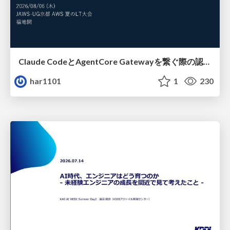
Claude CodeとAgentCore Gatewayを繋ぐ際の認証認可 / Authentication and authorization when connecting Claude Code with AgentCore Gateway
har1101
1
230