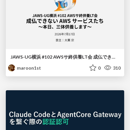
JAWS-UG横浜 #102 AWSサ終供養LT会 成仏できない AWS サービスたち 〜本日、三体供養します〜
maroon1st
0
310