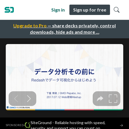
Sign in
Sign up for free
Upgrade to Pro
— share decks privately, control
downloads, hide ads and more …
SiteGround - Reliable hosting with speed,
·
→
SPONSORED
security, and support you can count on.