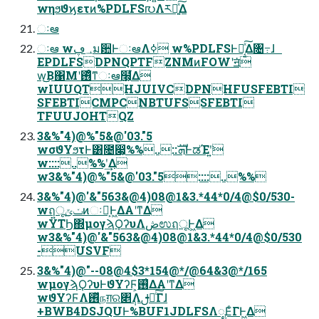
wηϧϑϗετͷ%PDLFS൛Λར༻͍ͯ͠Δ
ઃఆ
ઃఆ w؀ڥม਺ͰઃఆΛߦ͏ w%PDLFSͰಈ͔͍ͯ͠Δ৔߹ɺ
EPDLFSDPNQPTFZNMͷFOWʹॻ͘
w͜͜Β΁Μʹ࢖͑ͦ͏ͳઃఆ߲໨͕͋Δ
wIUUQTHJUIVCDPNHFUSFEBTI
SFEBTICMPCNBTUFSSFEBTI
TFUUJOHTQZ
3&%"4)@%"5&@'03."5
wσϑΥϧτͰ͸೔෇͕%%..::ܗࣜͰಡΈʹ͍͘
w::::..%%ʹ͢Δ
w3&%"4)@%"5&@'03."5::::..%%
3&%"4)@'&"563&@4)08@1&3.*44*0/4@$0/530-
wฤूݖݶͷઃఆ͕Ͱ͖ΔΑ͏ʹͳΔ
wΫΤϦ΍μογϡϘʔυΛڞಉฤूͰ͖Δ
w3&%"4)@'&"563&@4)08@1&3.*44*0/4@$0/530
-USVF
3&%"4)@"--08@4$3*154@*/@64&3@*/165
wμογϡϘʔυͰϑΥʔϜ͕࢖͑ΔΑ͏ʹͳΔ
wϑΥʔϜΛ࢖ͬͯநग़ର৅݄Λࢦఆͨ͠Γɺ
+BWB4DSJQUͰ%BUF1JDLFSΛೖΕͨΓͰ͖Δ