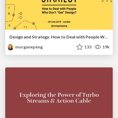
Design and Strategy: How to Deal with People Who Don’t "Get" Design
morganepeng
133
19k