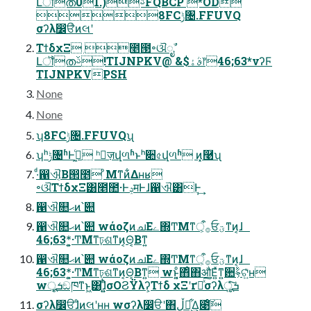
Լॏതࢿ(.01FQBCP *OD
8FCݱ৔.FFUVQ
σʔλ෼ੳͦͷલʹ
ΤϯδχΞ ೥౓৽ଔೖࣾ
Լॏതࢿ!TIJNPKV@ &$ࣄۀ෦46;63*νʔϜ
TIJNPKVPSH
None
None
ʮ8FCݱ৔.FFUVQʯ
ʮʰݱ৔ʱͰى͖ͨ ʰٕज़վળʱͱʰ૊৫վળʱ ͷ͓࿩ʯ
·ͩ഑ଐ͔Β൒೥ ͦΜͳͷ͋Δʜʁ
৽ଔΤϯδχΞ͸೥಺·ͰݚमͰɺ഑ଐ͸݄Ͱ͢
഑ଐ௚ޙͷ՝୊
഑ଐ௚ޙͷ՝୊ wάοζͷചΕے΍ͲΜͳ࡞ऀ͕ਓؾͳͷ͔ɺ
46;63*͕͍·ͲΜͳঢ়ଶͳͷ͔Θ͔Βͳ͍
഑ଐ௚ޙͷ՝୊ wάοζͷചΕے΍ͲΜͳ࡞ऀ͕ਓؾͳͷ͔ɺ
46;63*͕͍·ͲΜͳঢ়ଶͳͷ͔Θ͔Βͳ͍ wͱ͍͏͔ͦ΋ͦ΋औΕ͍ͯͳ͍਺ࣈ͕ଟ͍ͧʜ
wूܭ͕ඞཁͳͱ͖͸ɺ͍͍ͪͪσΟϨΫλʔ͕Τϯδ χΞʹґཔͯ͠σʔλूܭ͍ͯͨ͠
σʔλ෼ੳɺͦͷલʹʜʜ wσʔλ෼ੳʹ΋ڵຯ͕͋Δ͕೉ͦ͠͏