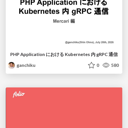
PHP Application における Kubernetes 内 gRPC 通信
ganchiku
0
580