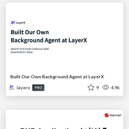
Built Our Own Background Agent at LayerX
layerx
9
4.9k
PRO