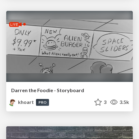
Darren the Foodie - Storyboard
khoart
3
3.5k
PRO