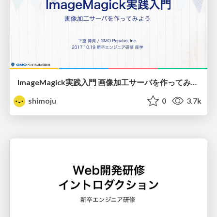
ImageMagick実践入門 画像加工サーバを作ってみよう / ImageMagick and image server
shimoju
0
3.7k