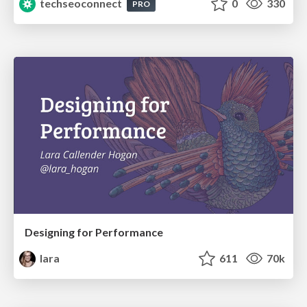
techseoconnect
0
330
PRO
Designing for Performance
lara
611
70k