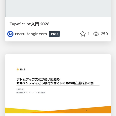
TypeScript入門 2026
recruitengineers
1
250
PRO