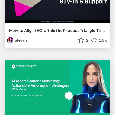
How to Align SEO within the Product Triangle To Get Buy-In & Support - #RIMC
aleyda
2
1.8k