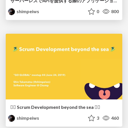
サーバーレスでAPIを提供する際のアプリケーション"以外"の話 / Talk about Serverless Other than Application
shimpeiws
0
800
🏄‍♂️ Scrum Development beyond the sea 🏄‍♂️
shimpeiws
3
460