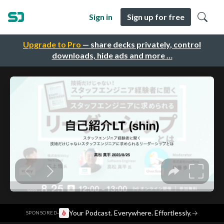
Sign in
Sign up for free
Upgrade to Pro
— share decks privately, control
downloads, hide ads and more …
·
Your Podcast. Everywhere. Effortlessly.
→
SPONSORED