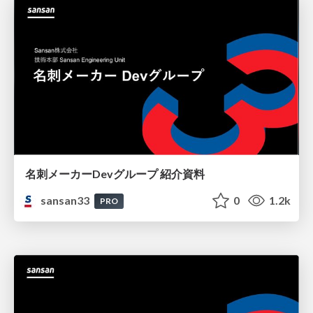
名刺メーカーDevグループ 紹介資料
sansan33
0
1.2k
PRO