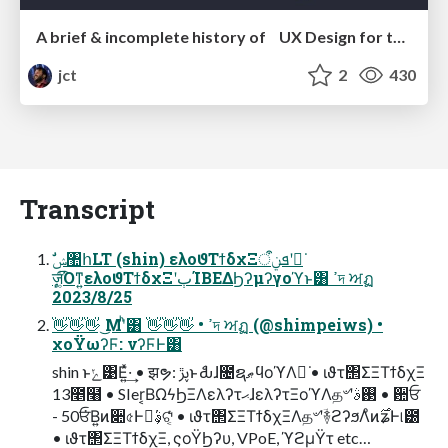
A brief & incomplete history of UX Design for the World Wide Web: 1989–2019
jct
2
430
Transcript
ٕज़͚ͩ͡Όͳ͍ελοϑΤϯδχΞʹٻΊΒΕΔϦʔμʔγοϓͱ͸ ߴদ ਅฏ
2023/8/25
👋👋👋 ͜Μʹͪ͸ 👋👋👋 • ߴদ ਅฏ (@shimpeiws) •
χοΫωʔϜ: νʔϜͰ͸
shin ͱݺ͹Ε͍ͯ·͢ • झຯ: ࢠڙͱެԂɺ೔ຊޠϥοϓΛฉ͘ • ιϑτ΢ΣΞΤϯδχΞ
13೥໨ • SIer͔ΒΩϟϦΞΛελʔτޙɺελʔτΞοϓΛத৺ʹ࢓ࣄ • ਺ਓ
- 50ਓ͘Β͍ͷ૊৫Ͱಇ͘ࣄ͕ଟ͔ͬͨ • ιϑτ΢ΣΞΤϯδχΞΛத৺ʹؔ࿈ϩʔϧΛͦͷ࣌ʑͰ୲౰
• ιϑτ΢ΣΞΤϯδχΞ, ςοΫϦʔυ, VPoE, ϓϩμΫτ etc…