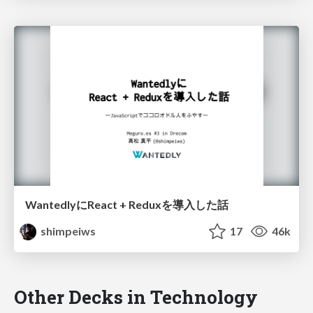
WantedlyにReact + Reduxを導入した話
shimpeiws
17
46k
Other Decks in Technology