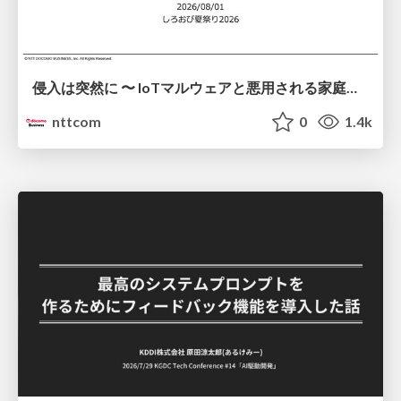
侵入は突然に 〜 IoTマルウェアと悪用される家庭の機器 ～ / When Intrusion Strikes: IoT Malware and the Abuse of Home Devices
nttcom
0
1.4k