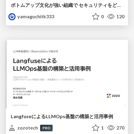
ボトムアップ文化が強い組織で セキュリティをどう根付かせていくかの現在進行形の話 / Making Security Stick in a Bottom-Up Organization
yamaguchitk333
0
120
LangfuseによるLLMOps基盤の構築と活用事例
zozotech
1
270
PRO