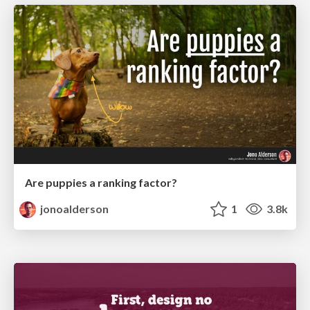
Are puppies a ranking factor?
jonoalderson
1
3.8k