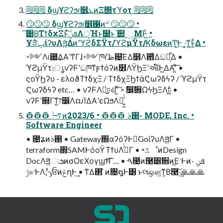
🗒🗒🗒 δϣϒϩʔϧɾ໾ׂܥͷΞ΢τϓοτ 🗒🗒🗒
🙄🙄🙄 δϣϒϩʔϧɾ໾ׂ΁ͷؔ৺ 🙄🙄🙄 •
͠͹Β͘ΤϯδχΞͱͯ͠ܦݧΛੵΉͱٙ໰ͱ՝୊ ͕ු͔ΜͰ͖ͨ •
Ұੜݒ໋ίʔυΛॻ͍͍ͯΔͷʹϓϩδΣΫτ/ϓϩμΫτ/ϏδωεͷͲ͔͜Ͱ ͏·͍͔͘ͳ͍͜ͱ͕͋Δ •
࠾༻Λ୲౰͢ΔΑ͏ʹͳΓɺ࠾༻ཁ݅ɾظ଴͞ΕΔ໾ׂΛ఻͑Δඞཁ͕͋Δ •
ϓϩμΫτ։ൃνʔϜʹඞཁͳϝϯόʔͷ໾ׂΛΫϦΞʹઆ໌Ͱ͖ΔΑ͏ʹ͍ͨ͠ •
ςοΫϦʔυ - ελοϑΤϯδχΞ / ΤϯδχΞϦϯάϚωʔδϟʔ / ϓϩμΫτ
Ϛωʔδϟʔ etc… • νʔϜΛྑ͍ঢ়ଶʹ͍ͨ͠ > ࣗ෼ࣗ਎͕ΩϟϦΞΛঢ͍͖͍ͬͯͨ •
νʔϜʹ଍Γͳ͍෦෼ΛຒΊΔΑ͏ʹεΩϧΛຏ͍͖ͯͨ
👷👷👷 ࠷ۙͷ࢓ࣄ 👷👷👷 • 2023/6- MODE, Inc. •
Software Engineer
• ೔ʑͷ࢓ࣄ • Gateway΍αʔόʔͰಈ͘GoίʔυΛॻ͍ͨΓ •
terraform΍SAMͰόοΫΤϯυΛ࡞ͬͨΓ • ৽ػೳͷDesign
DocΛॻ͍ͯઃܭͷσΟεΧογϣϯͨ͠Γ… • ࠓ೔ͷ࿩͸ࣗ਎ͷ͜Ε·Ͱͷܦݧ -
ݱ৬·ͰΛ;·͑ͨݸਓͷݟղͰ͢ • ͳΔ΂͘ ̋̋ͷ৔໘Ͱ͸ ͱલஔ͖ͳ͕Β࿩͠·͢🙏🙏🙏