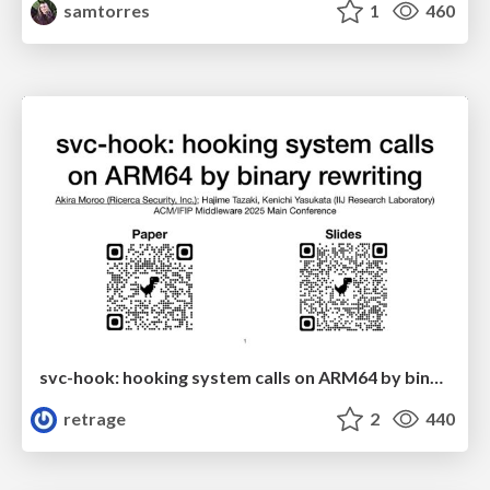
samtorres
1
460
svc-hook: hooking system calls on ARM64 by binary rewriting
retrage
2
440