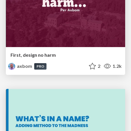
First, design no harm
axbom
2
1.2k
PRO