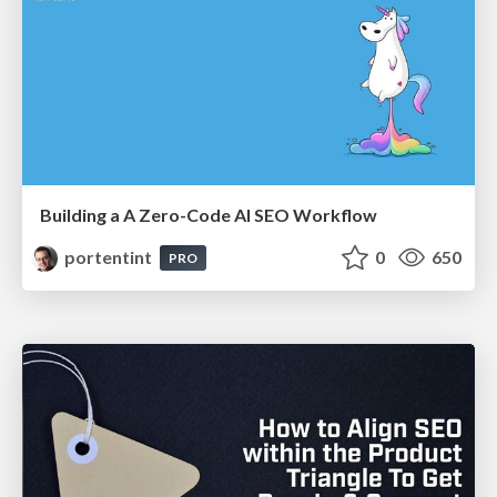
Building a A Zero-Code AI SEO Workflow
portentint
0
650
PRO