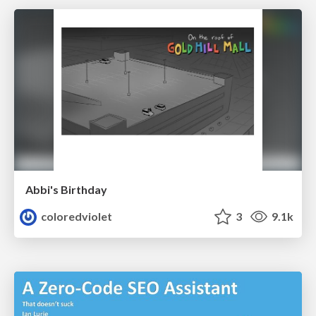
Abbi's Birthday
coloredviolet
3
9.1k