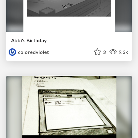
Abbi's Birthday
coloredviolet
3
9.3k