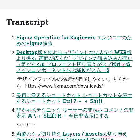
Transcript
Figma Operation for Engineers エンジニアのた
めのFigma操作
Desktop版を使おう デザインしない人でもWEB版
より捗る  画面が広くな`  デザインの読み込みが早い
（気がするs  プロジェクト切り替えがタブ操作でG 
メインコンポーネントへの移動がスムー6
 デザインファイルの構造が把握しやすい こちらか
ら https://www.figma.com/downloads/
最初に覚えるショートカット ショートカットを表示
するショートカット Ctrl ? ＋ ＋ Shift
非表示系テクニック ルーラーの非表示 コメントの非
表示 ⌘ \ ＋ Shift R ＋ 全部非表示にする
Shift C ＋
両脇のタブ切り替え Layers / Assetsの切り替え
Design / Prototype / Inspect の切り替え