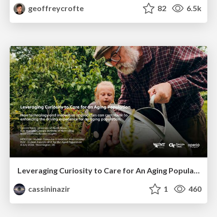
geoffreycrofte
82
6.5k
Leveraging Curiosity to Care for An Aging Population
cassininazir
1
460