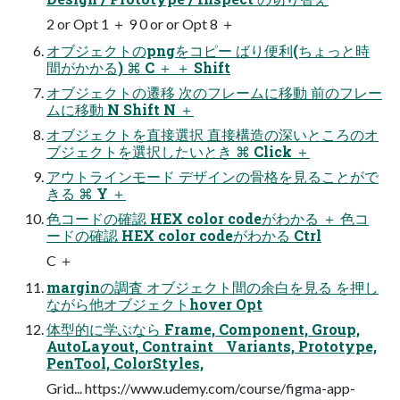
2 or Opt 1 ＋ 9 0 or or Opt 8 ＋
オブジェクトのpngをコピー ばり便利(ちょっと時
間がかかる) ⌘ C ＋ ＋ Shift
オブジェクトの遷移 次のフレームに移動 前のフレー
ムに移動 N Shift N ＋
オブジェクトを直接選択 直接構造の深いところのオ
ブジェクトを選択したいとき ⌘ Click ＋
アウトラインモード デザインの骨格を見ることがで
きる ⌘ Y ＋
色コードの確認 HEX color codeがわかる ＋ 色コ
ードの確認 HEX color codeがわかる Ctrl
C ＋
marginの調査 オブジェクト間の余白を見る を押し
ながら他オブジェクトhover Opt
体型的に学ぶなら Frame, Component, Group,
AutoLayout, Contraint Variants, Prototype,
PenTool, ColorStyles,
Grid... https://www.udemy.com/course/figma-app-