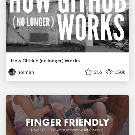
How GitHub (no longer) Works
holman
316
150k