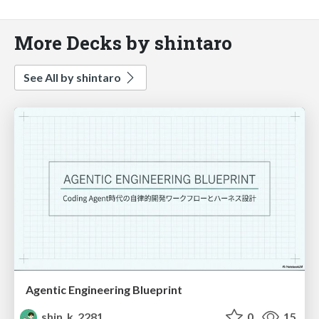
More Decks by shintaro
See All by shintaro
Agentic Engineering Blueprint
shin_k_2281
0
15