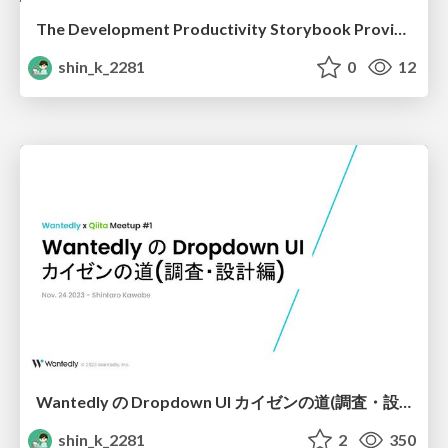
The Development Productivity Storybook Provides
shin_k_2281
0
12
Wantedly の Dropdown UI カイゼンの道(調査・設計編)
shin_k_2281
2
350