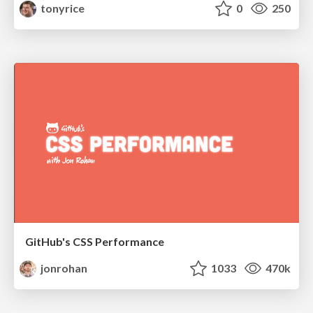
tonyrice
0
250
GitHub's CSS Performance
jonrohan
1033
470k