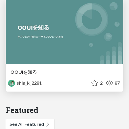
OOUIを知る
shin_k_2281
2
87
Featured
See All Featured