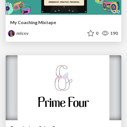
My Coaching Mixtape
mlcsv
0
190