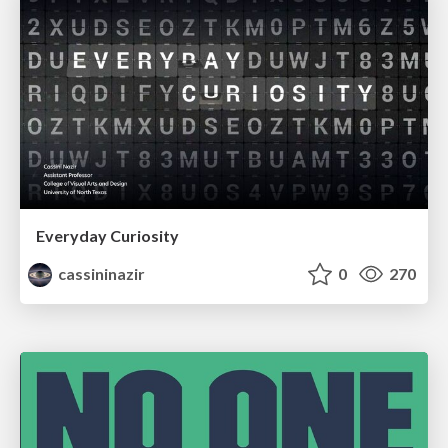
Everyday Curiosity
cassininazir
0
270