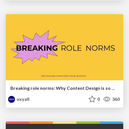
Breaking role norms: Why Content Design is so much more than writing copy - Taylor Woolridge
uxyall
0
360