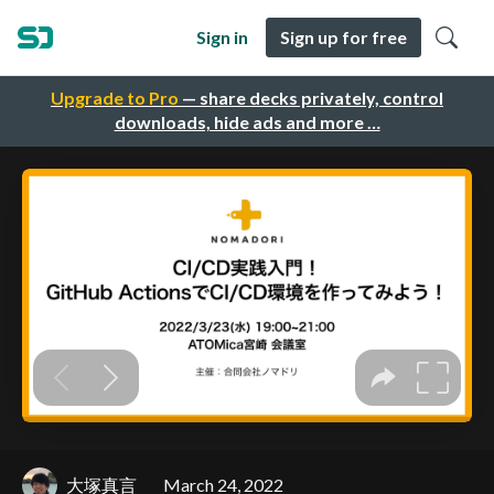
Sign in
Sign up for free
Upgrade to Pro
— share decks privately, control
downloads, hide ads and more …
大塚真言
March 24, 2022