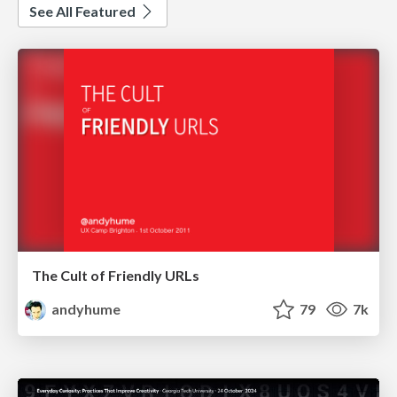
See All Featured
The Cult of Friendly URLs
andyhume
79
7k