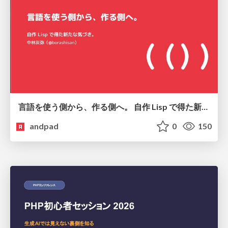
言語を使う側から、作る側へ。 自作 Lisp で得た新たな気づき。
andpad
0
150