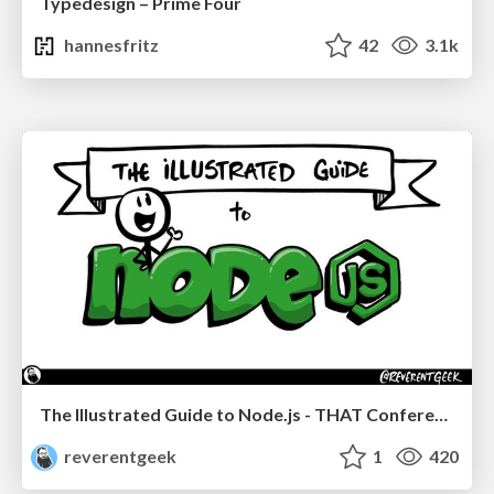
Typedesign – Prime Four
hannesfritz
42
3.1k
The Illustrated Guide to Node.js - THAT Conference 2024
reverentgeek
1
420