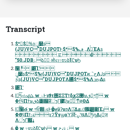
Transcript
$*$%࣮ફೖ໳ʂ
(JU)VC"DUJPOTͰ$*$%؀ڥΛ࡞ͬͯΈΑ͏ʂ
 ਫ d
"50.JDBٶ࡚ձٞࣨ ओ࠵ɿ߹ಉձࣾϊϚυϦ
໨࣍  ͸͡Ίʹ 
ೖ໳ʂ$*$%ɾ(JU)VC"DUJPOTͷجૅΛֶͿʂ 
࣮ફʂ(JU)VC"DUJPOTΛ࢖ͬͯ$*$%Λߏங͢Δʂ
͸͡Ίʹ
اըͨ͠ཧ༝ɾഎܠ w ٶ࡚Ͱιϑτ΢ΣΞΤϯδχΞ޲͚ษڧձ͕গͳ͍ w
ΦϯϥΠϯษڧձ͸஌ࣝͷਂງΓ͕೉͍͠ɻษڧͨ͠ؾʹͳͬͯऴΘΔ
اըͨ͠໨త w গਓ਺։࠵ͰӡӦͷϋʔυϧΛԼ͛Δɻܧଓ͠΍͍͢࢓૊Έɻ w
ΦϑϥΠϯ։࠵ϫʔΫγϣοϓܗࣜͰ࣮ࡍʹखΛಈ͔ͯ͠ཧղ͢Δɻٕज़
ΛਂງΓ͠΍͘͢ɻ
ӡӦ w ߹ಉձࣾϊϚυϦ w ٶ࡚ݝٶ࡚ࢢ w