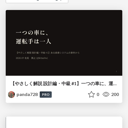
【やさしく解説 設計編・中級 #1】一つの車に、運転手は一人 ～ある倉庫システムの事例から～
panda728
0
200
PRO