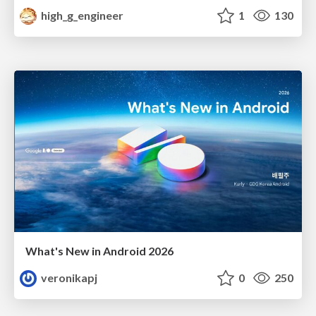
high_g_engineer
1
130
What's New in Android 2026
veronikapj
0
250