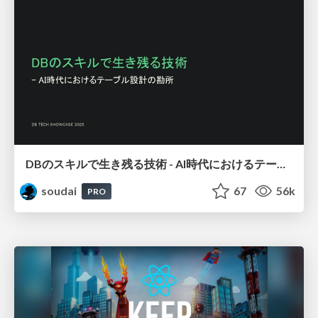
DBのスキルで生き残る技術 - AI時代におけるテーブル設計の勘所
soudai
67
56k
PRO