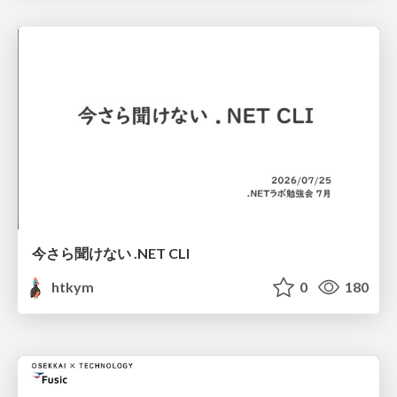
今さら聞けない .NET CLI
htkym
0
180