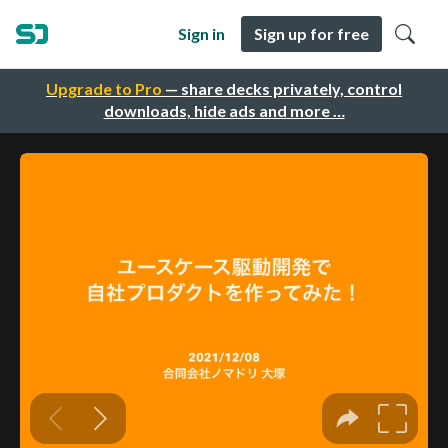
Sign in
Sign up for free
Upgrade to Pro
— share decks privately, control
downloads, hide ads and more …