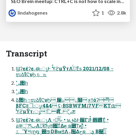
SEO Brein meetup: CTRL+C is not how to scale international SEO
lindahogenes
1
2.8k
Transcript
Ϣʔεέʔεۦಈ։ൃͰ ࣗࣾϓϩμΫτΛ࡞ͬͯΈͨʂ 2021/12/08 ߹
ಉձࣾϊϚυϦ େ௩
ࣗݾ঺հ
ࣗݾ঺հ
ձࣾ঺հ ߹ಉձࣾϊϚυϦ ૑ۀظ໨ ϝϯόʔ໊
8FCडୗ։ൃɾ4&4 ʢ-BSBWFMɺ7VFKTʣ
ࣗࣾϓϩμΫτ։ൃ िҊ݅ɾिࣗݾֶश
Ϣʔεέʔεۦಈ։ൃΛ ࠾༻ͨ͠ཧ༝ • ษڧձͰ஌ΓɺࣗࣾͰ΋࢖ͬͯΈ͍ͨ •
อकੑ͕ߴ͘ཁٻΛຬͨ͢ίʔυ͕ॻ͖΍͘͢ͳΔͷ͕ ຊ౰ͳͷ͔͔֬Ί͍ͨ •
ػೳҰཡɾը໘࢓༷ॻɾDBఆٛॻΛ࡞੒͢Δجຊઃܭ ͔Β୤٫͍ͨ͠