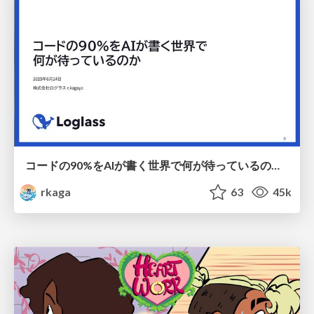
コードの90%をAIが書く世界で何が待っているのか / What awaits us in a world where 90% of the code is written by AI
rkaga
63
45k