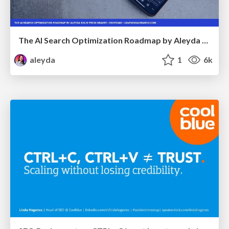
The AI Search Optimization Roadmap by Aleyda Solis
aleyda
1
6k