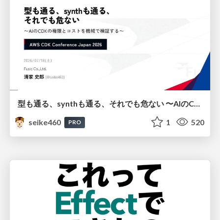
型も通る、synthも通る、それでも危ない 〜AIのCDKの権限とコストを機械で検証する〜 / It Passes Type Checks, It Passes Synth Checks, but It’s Still Risky — Automatically Verifying Permissions and Costs in AI’s CDK —
seike460
1
520
PRO