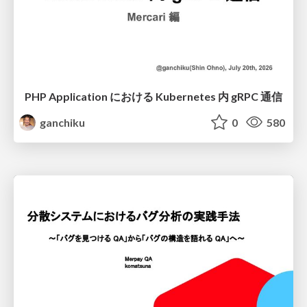
PHP Application における Kubernetes 内 gRPC 通信
ganchiku
0
580