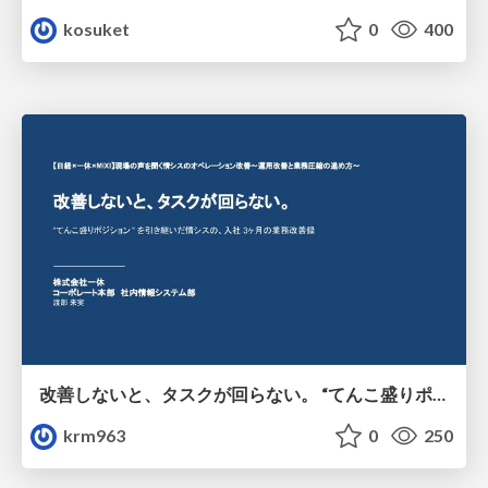
kosuket
0
400
改善しないと、タスクが回らない。 “てんこ盛りポジション” を引き継いだ情シスの、入社3ヶ月の業務改善録
krm963
0
250