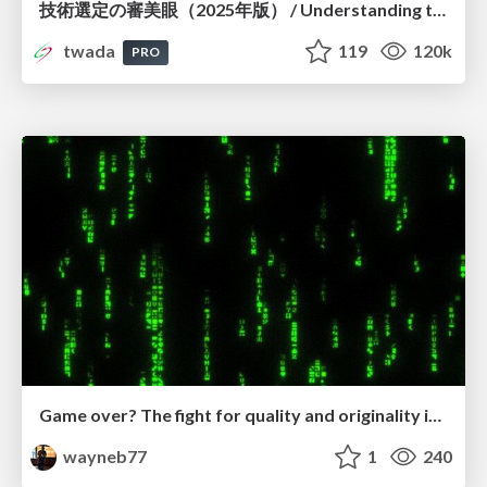
技術選定の審美眼（2025年版） / Understanding the Spiral of Technologies 2025 edition
twada
119
120k
PRO
Game over? The fight for quality and originality in the time of robots
wayneb77
1
240