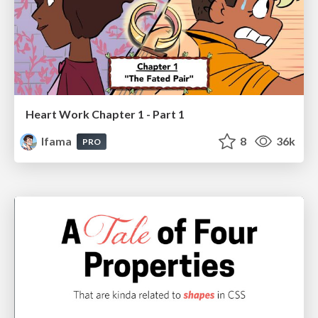
Heart Work Chapter 1 - Part 1
lfama
8
36k
PRO