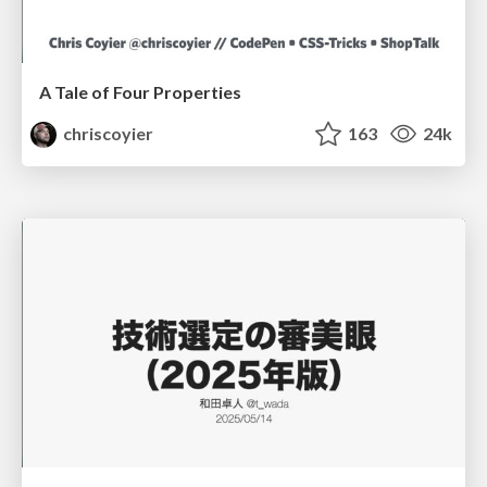
A Tale of Four Properties
chriscoyier
163
24k