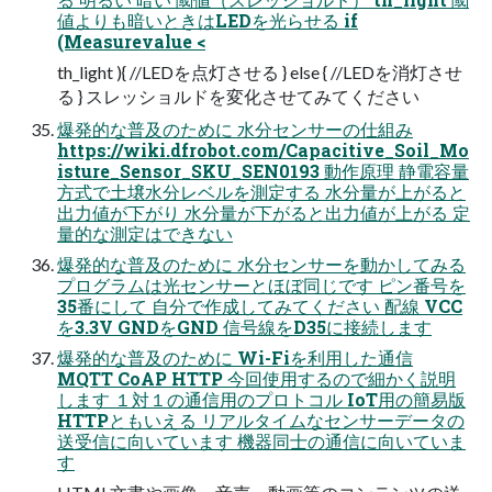
値よりも暗いときはLEDを光らせる if
(Measurevalue <
th_light ){ //LEDを点灯させる } else { //LEDを消灯させ
る } スレッショルドを変化させてみてください
爆発的な普及のために 水分センサーの仕組み
https://wiki.dfrobot.com/Capacitive_Soil_Mo
isture_Sensor_SKU_SEN0193 動作原理 静電容量
方式で土壌水分レベルを測定する 水分量が上がると
出力値が下がり 水分量が下がると出力値が上がる 定
量的な測定はできない
爆発的な普及のために 水分センサーを動かしてみる
プログラムは光センサーとほぼ同じです ピン番号を
35番にして 自分で作成してみてください 配線 VCC
を3.3V GNDをGND 信号線をD35に接続します
爆発的な普及のために Wi-Fiを利用した通信
MQTT CoAP HTTP 今回使用するので細かく説明
します １対１の通信用のプロトコル IoT用の簡易版
HTTPともいえる リアルタイムなセンサーデータの
送受信に向いています 機器同士の通信に向いていま
す