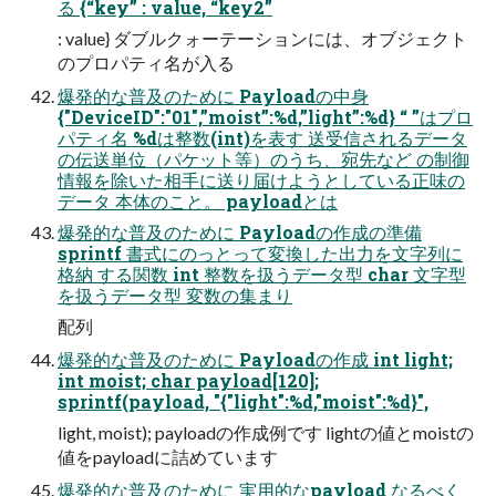
る {“key” : value, “key2”
: value} ダブルクォーテーションには、オブジェクト
のプロパティ名が入る
爆発的な普及のために Payloadの中身
{"DeviceID":"01",”moist”:%d,”light”:%d} “ ”はプロ
パティ名 %dは整数(int)を表す 送受信されるデータ
の伝送単位（パケット等）のうち、宛先など の制御
情報を除いた相手に送り届けようとしている正味の
データ 本体のこと。 payloadとは
爆発的な普及のために Payloadの作成の準備
sprintf 書式にのっとって変換した出力を文字列に
格納 する関数 int 整数を扱うデータ型 char 文字型
を扱うデータ型 変数の集まり
配列
爆発的な普及のために Payloadの作成 int light;
int moist; char payload[120];
sprintf(payload, "{"light":%d,"moist":%d}",
light, moist); payloadの作成例です lightの値とmoistの
値をpayloadに詰めています
爆発的な普及のために 実用的なpayload なるべく