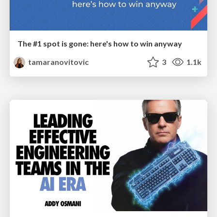
The #1 spot is gone: here's how to win anyway
tamaranovitovic
3
1.1k