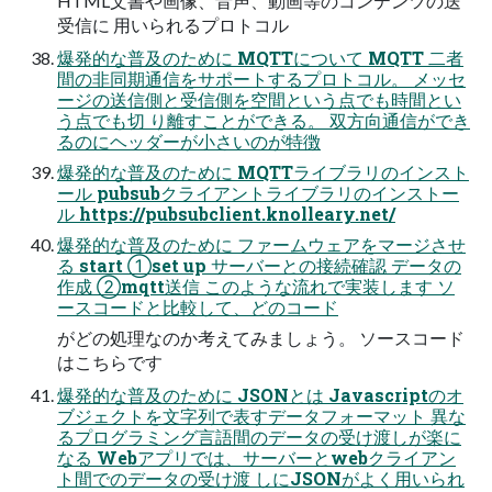
HTML文書や画像、音声、動画等のコンテンツの送
受信に 用いられるプロトコル
爆発的な普及のために MQTTについて MQTT 二者
間の非同期通信をサポートするプロトコル。 メッセ
ージの送信側と受信側を空間という点でも時間とい
う点でも切 り離すことができる。 双方向通信ができ
るのにヘッダーが小さいのが特徴
爆発的な普及のために MQTTライブラリのインスト
ール pubsubクライアントライブラリのインストー
ル https://pubsubclient.knolleary.net/
爆発的な普及のために ファームウェアをマージさせ
る start ①set up サーバーとの接続確認 データの
作成 ②mqtt送信 このような流れで実装します ソ
ースコードと比較して、どのコード
がどの処理なのか考えてみましょう。 ソースコード
はこちらです
爆発的な普及のために JSONとは Javascriptのオ
ブジェクトを文字列で表すデータフォーマット 異な
るプログラミング言語間のデータの受け渡しが楽に
なる Webアプリでは、サーバーとwebクライアン
ト間でのデータの受け渡 しにJSONがよく用いられ