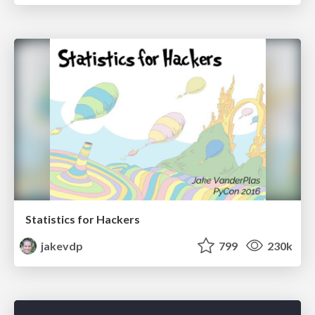
Statistics for Hackers
jakevdp
799
230k