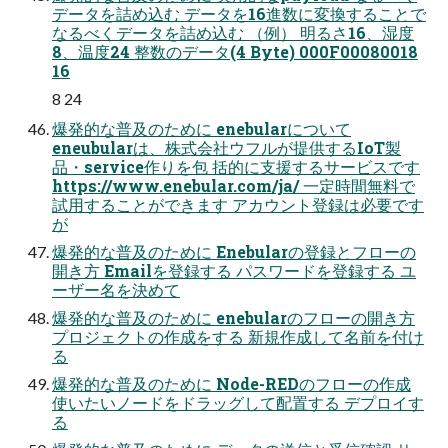
データを詰め込む データを16進数に変換することで
なるべくデータを詰め込む （例） 明るさ16、湿度
8、温度24 整数のデータ(4 Byte) 000F00080018
16
8 24
爆発的な普及のために enebularについて
eneubularは、株式会社ウフルが提供するIoT製
品・service作りを包 括的に支援するサービスです
https://www.enebular.com/ja/ 一定時間無料で
試用することができます アカウント登録は必要です
が
爆発的な普及のために Enebularの登録とフローの
開き方 Emailを登録する パスワードを登録する ユ
ーザー名を決めて
爆発的な普及のために enebularのフローの開き方
プロジェクトの作成をする 新規作成して名前を付け
る
爆発的な普及のために Node-REDのフローの作成
使いたいノードをドラッグして配置する デプロイす
る