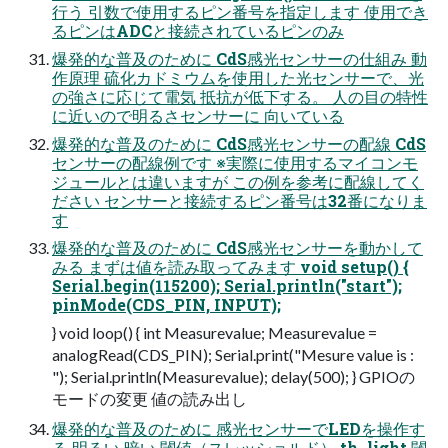
行う 引数で使用するピン番号を指定します 使用でき
るピンはADCと接続されているピンのみ
爆発的な普及のために CdS感光センサーの仕組み 動
作原理 硫化カドミウムを使用した光センサーで、光
の強さに応じて電気 抵抗が低下する。 人の目の特性
に近いので明るさセンサーに 向いている
爆発的な普及のために CdS感光センサーの配線 CdS
センサーの配線例です ※実際に使用するマイコンモ
ジュールとは違いますが この例を参考に配線してく
ださい センサーと接続するピン番号は32番になりま
す
爆発的な普及のために CdS感光センサーを動かして
みる まずは値を読み取ってみます void setup() {
Serial.begin(115200); Serial.println("start");
pinMode(CDS_PIN, INPUT);
} void loop() { int Measurevalue; Measurevalue =
analogRead(CDS_PIN); Serial.print("Mesure value is :
"); Serial.println(Measurevalue); delay(500); } GPIOの
モードの変更 値の読み出し
爆発的な普及のために 感光センサーでLEDを操作す
る 明るい 暗い 閾値（スレッショルド） th_light 閾