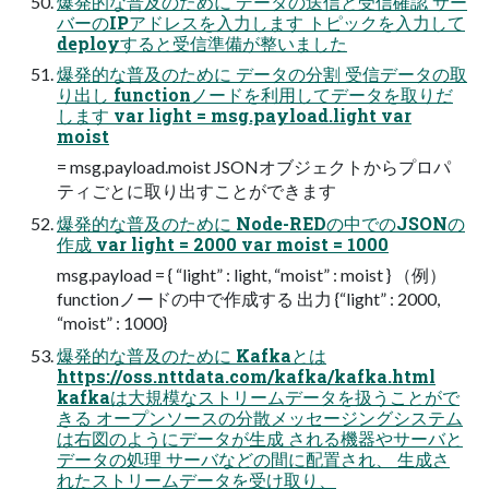
爆発的な普及のために データの送信と受信確認 サー
バーのIPアドレスを入力します トピックを入力して
deployすると受信準備が整いました
爆発的な普及のために データの分割 受信データの取
り出し functionノードを利用してデータを取りだ
します var light = msg.payload.light var
moist
= msg.payload.moist JSONオブジェクトからプロパ
ティごとに取り出すことができます
爆発的な普及のために Node-REDの中でのJSONの
作成 var light = 2000 var moist = 1000
msg.payload = { “light” : light, “moist” : moist } （例）
functionノードの中で作成する 出力 {“light” : 2000,
“moist” : 1000}
爆発的な普及のために Kafkaとは
https://oss.nttdata.com/kafka/kafka.html
kafkaは大規模なストリームデータを扱うことがで
きる オープンソースの分散メッセージングシステム
は右図のようにデータが生成 される機器やサーバと
データの処理 サーバなどの間に配置され、 生成さ
れたストリームデータを受け取り、