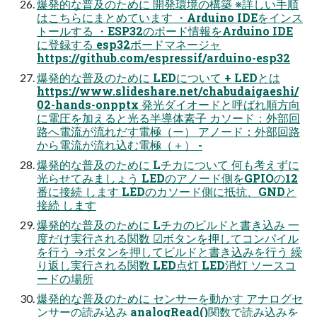
爆発的な普及のために 開発環境の構築 ※詳しい手順
はこちらにまとめています ・Arduino IDEをインス
トールする ・ESP32のボード情報をArduino IDE
に登録する esp32ボードマネージャ
https://github.com/espressif/arduino-esp32
爆発的な普及のために LEDについて + LEDとは
https://www.slideshare.net/chabudaigaeshi/
02-hands-onpptx 発光ダイオードと呼ばれ順方向
に電圧を加えると光る半導体素子 カソード：外部回
路へ電流が流れだす電極（ー） アノード：外部回路
から電流が流れ込む電極（＋） -
爆発的な普及のために Lチカについて 何も考えずに
光らせてみましょう LEDのアノード側をGPIOの12
番に接続 します LEDのカソード側に抵抗、GNDと
接続 します
爆発的な普及のために Lチカのビルドと書き込み 一
度だけ実行される関数 ☑ボタンを押してコンパイル
を行う →ボタンを押してビルドと書き込みを行う 繰
り返し実行される関数 LED点灯 LED消灯 ソースコ
ードの場所
爆発的な普及のために センサーを動かす アナログセ
ンサーの読み込み analogRead()関数で読み込みを