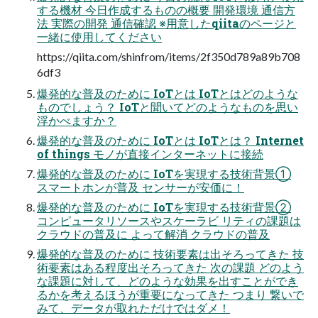
する機材 今日作成するものの概要 開発環境 通信方
法 実際の開発 通信確認 ※用意したqiitaのページと
一緒に使用してください
https://qiita.com/shinfrom/items/2f350d789a89b708
6df3
爆発的な普及のために IoTとは IoTとはどのような
ものでしょう？ IoTと聞いてどのようなものを思い
浮かべますか？
爆発的な普及のために IoTとは IoTとは？ Internet
of things モノが直接インターネットに接続
爆発的な普及のために IoTを実現する技術背景①
スマートホンが普及 センサーが安価に！
爆発的な普及のために IoTを実現する技術背景②
コンピュータリソースやスケーラビ リティの課題は
クラウドの普及に よって解消 クラウドの普及
爆発的な普及のために 技術要素は出そろってきた 技
術要素はある程度出そろってきた 次の課題 どのよう
な課題に対して、どのような効果を出すことができ
るかを考えるほうが重要になってきた つまり 繋いで
みて、データが取れただけではダメ！