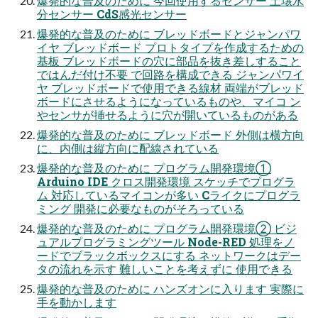
爆発的な普及のために 今回使用するセンサー 土壌水
分センサー CdS感光センサー
爆発的な普及のために ブレッドボードとジャンパワ
イヤ ブレッドボード プロトタイプを作成するための
基板 ブレッドボードの穴に部品を抜き差しすること
ではんだ付け不要 で回路を構成できる ジャンパワイ
ヤ ブレッドボードで使用できる線材 両端がブレッド
ボードにさせるようになっているものや、マイコ ン
やセンサが挿せるように穴が開いているものがある
爆発的な普及のために ブレッドボード 外側は横方向
に、内側は縦方向に配線されている
爆発的な普及のために プログラム開発環境①
Arduino IDE クロス開発環境 スケッチでプログラ
ム 対応しているマイコンが多い Cライクにプログラ
ミング 開発に必要なものがそろっている
爆発的な普及のために プログラム開発環境② ビジ
ュアルプログラミングツール Node-RED 処理をノ
ードでブラックボックスにする ネットワークはデー
タの流れを示す 難しいことを考えずに 使用できる
爆発的な普及のために ハンズオンに入ります 実際に
手を動かします