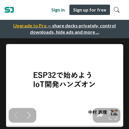
Sign in
Sign up for free
Upgrade to Pro
— share decks privately, control
downloads, hide ads and more …