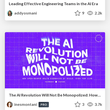
Leading Effective Engineering Teams in the AI Era
addyosmani
9
2.2k
The AI Revolution Will Not Be Monopolized: How open-source beats economies of scale, even for LLMs
inesmontani
3
3.7k
PRO