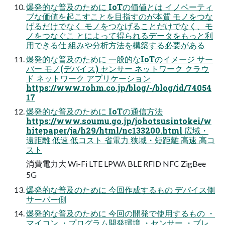
爆発的な普及のために IoTの価値とは イノベーティ
ブな価値を起こすことを目指すのが本質 モノをつな
げるだけでなく モノをつなげることだけでなく、モ
ノをつなぐこ とによって得られるデータをもっと利
用できる仕 組みや分析方法を構築する必要がある
爆発的な普及のために 一般的なIoTのイメージ サー
バー モノ(デバイス) センサー ネットワーク クラウ
ド ネットワーク アプリケーション
https://www.rohm.co.jp/blog/-/blog/id/74054
17
爆発的な普及のために IoTの通信方法
https://www.soumu.go.jp/johotsusintokei/w
hitepaper/ja/h29/html/nc133200.html 広域・
遠距離 低速 低コスト 省電力 狭域・短距離 高速 高コ
スト
消費電力大 Wi-Fi LTE LPWA BLE RFID NFC ZigBee
5G
爆発的な普及のために 今回作成するもの デバイス側
サーバー側
爆発的な普及のために 今回の開発で使用するもの ・
マイコン ・プログラム開発環境 ・センサー ・ブレ