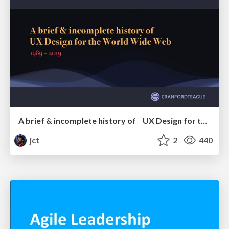
A brief & incomplete history of UX Design for the World Wide Web: 1989–2019
jct
2
440