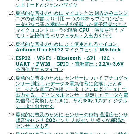
ッドボードとジャンパワイヤ
爆発的な普及のために マイコンとは 組み込みエンジ
ニアの教科書 より引用 一つのICチップにコンピュ
ータが持つ基 本機能一式を搭載した電子部品のこと
マイクロコントローラの略称 CPU：演算を行う メ
モリ：記憶領域 ペリフェラル：入出力を行う
爆発的な普及のために よく使用されるマイコン
Arduino Uno ESP32 マイクロビット M5stack
ESP32 ・Wi-Fi ・Bluetooth ・SPI ・I2C ・
UART ・PWM ・GPIO ・電源電圧：2.2V~3.6V
今回使用するマイコン
爆発的な普及のために センサーについて アナログセ
ンサー 測定したデータを電気信号に変換したとき
に、それを電圧の連続 データ（アナログデータ）で
出力する。 ディジタルセンサー 測定したデータを電
気信号に変換したときに、それを0と1のディ ジタル
データで出力する
爆発的な普及のために センサーの種類 温湿度センサ
超音波センサ CO2センサ 人感センサ 様々な種類の
センサーがある