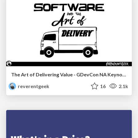
The Art of Delivering Value - GDevCon NA Keynote
reverentgeek
16
2.1k