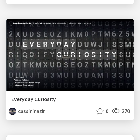
Everyday Curiosity
cassininazir
0
270