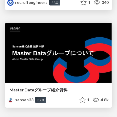
recruitengineers
1
340
PRO
Master Dataグループ紹介資料
sansan33
1
4.8k
PRO