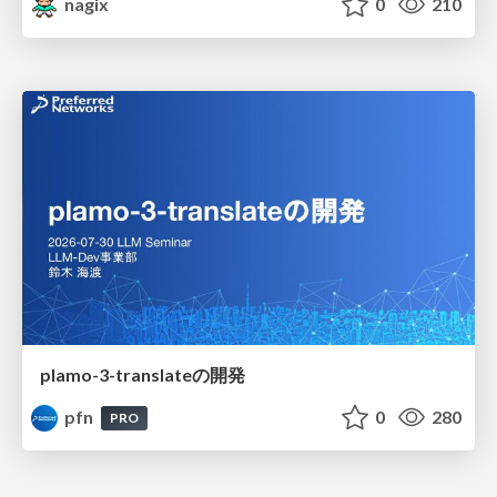
nagix
0
210
plamo-3-translateの開発
pfn
0
280
PRO