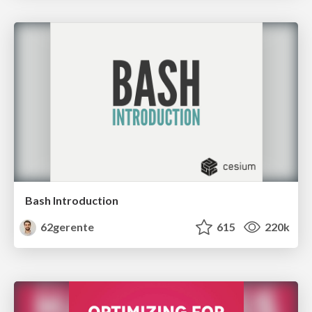
Bash Introduction
62gerente
615
220k