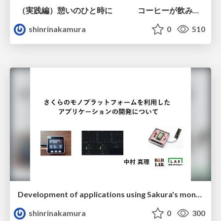
（実践編）憩いのひと時に コーヒーが飲みたい
shinrinakamura
0
510
Development of applications using Sakura's mono platform
shinrinakamura
0
300