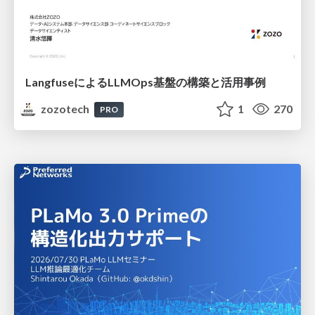
LangfuseによるLLMOps基盤の構築と活用事例
zozotech
1
270
PRO