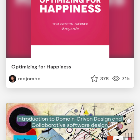
Optimizing for Happiness
mojombo
378
71k