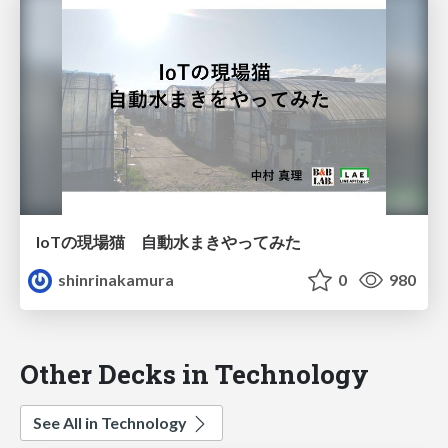
IoTの現場猫 自動水まきやってみた
shinrinakamura
0
980
Other Decks in Technology
See All in Technology