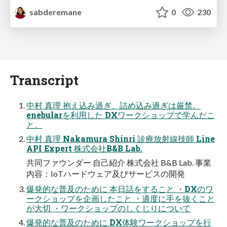
sabderemane
0
230
Transcript
中村 真理 抱え込み過ぎ、詰め込み過ぎは厳禁。
enebularを利用した DXワークショップで学んだこ
と。
中村 真理 Nakamura Shinri 診療放射線技師 Line
API Expert 株式会社B&B Lab.
共同ファウンダー 自己紹介 株式会社 B&B Lab. 事業
内容：IoTハードウェア及びサービスの開発
爆発的な普及のために 本日話をすること ・DXのワ
ークショップを企画したこと ・適度に手を抜くこと
が大切 ・ワークショップのしくじりについて
爆発的な普及のために DX体験ワークショップを行