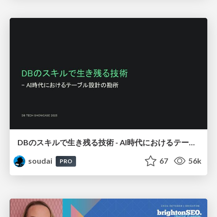
DBのスキルで生き残る技術 - AI時代におけるテーブル設計の勘所
soudai
67
56k
PRO