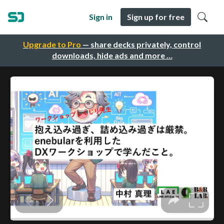
Sign in
Sign up for free
Upgrade to Pro
— share decks privately, control
downloads, hide ads and more …