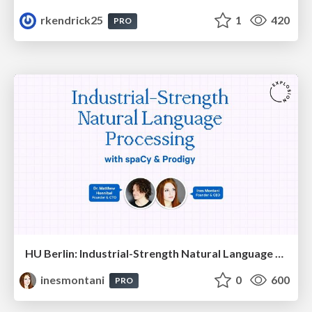
rkendrick25
1
420
PRO
HU Berlin: Industrial-Strength Natural Language Processing with spaCy and Prodigy
inesmontani
0
600
PRO