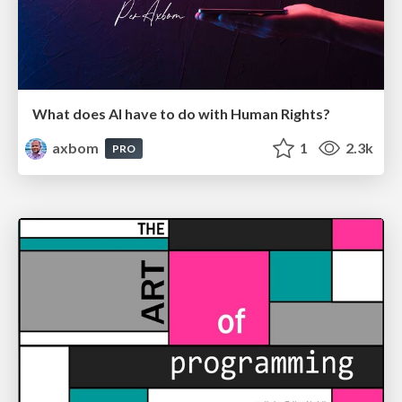
What does AI have to do with Human Rights?
axbom
1
2.3k
PRO