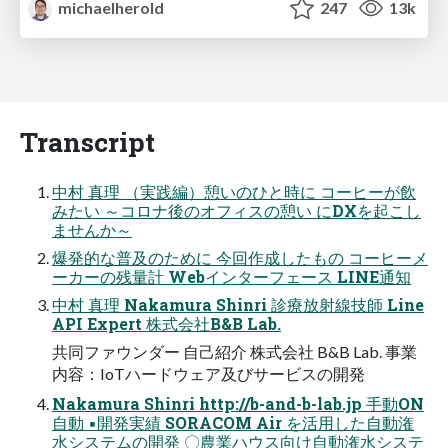
michaelherold
247
13k
Transcript
中村 真理 （実践編）憩いのひと時に コーヒーが飲
みたい ～コロナ後のオフィスの憩い にDXを起こし
ませんか～
爆発的な普及のために 今回作成したもの コーヒーメ
ーカーの残量計 Webインターフェース LINE通知
中村 真理 Nakamura Shinri 診療放射線技師 Line
API Expert 株式会社B&B Lab.
共同ファウンダー 自己紹介 株式会社 B&B Lab. 事業
内容：IoTハードウェア及びサービスの開発
Nakamura Shinri http://b-and-b-lab.jp 手動ON
自動 ▪開発実績 SORACOM Air を活用した自動潅
水システムの開発 〇農業ハウス向け自動潅水システ