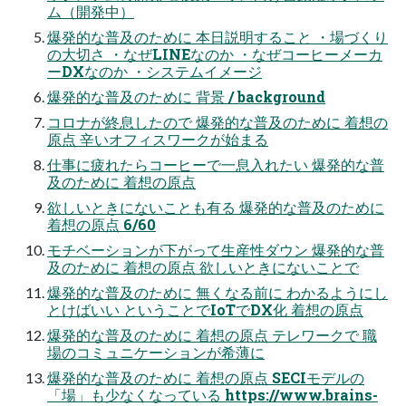
ム（開発中）
爆発的な普及のために 本日説明すること ・場づくり
の大切さ ・なぜLINEなのか ・なぜコーヒーメーカ
ーDXなのか ・システムイメージ
爆発的な普及のために 背景 / background
コロナが終息したので 爆発的な普及のために 着想の
原点 辛いオフィスワークが始まる
仕事に疲れたらコーヒーで一息入れたい 爆発的な普
及のために 着想の原点
欲しいときにないことも有る 爆発的な普及のために
着想の原点 6/60
モチベーションが下がって生産性ダウン 爆発的な普
及のために 着想の原点 欲しいときにないことで
爆発的な普及のために 無くなる前に わかるようにし
とけばいい ということでIoTでDX化 着想の原点
爆発的な普及のために 着想の原点 テレワークで 職
場のコミュニケーションが希薄に
爆発的な普及のために 着想の原点 SECIモデルの
「場」も少なくなっている https://www.brains-