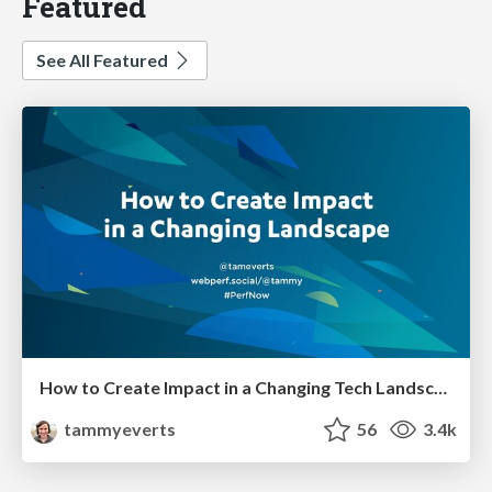
Featured
See All Featured
How to Create Impact in a Changing Tech Landscape [PerfNow 2023]
tammyeverts
56
3.4k