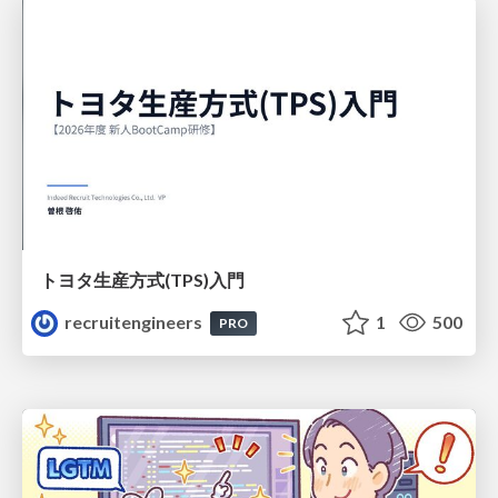
トヨタ⽣産⽅式(TPS)⼊⾨
recruitengineers
1
500
PRO