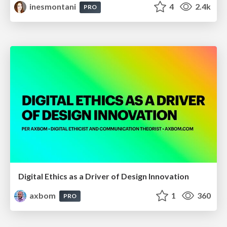
inesmontani
4
2.4k
PRO
Digital Ethics as a Driver of Design Innovation
axbom
1
360
PRO