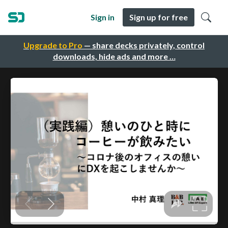
Sign in
Sign up for free
Upgrade to Pro
— share decks privately, control
downloads, hide ads and more …