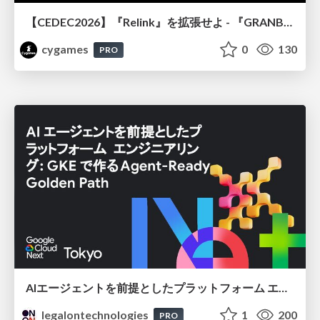
【CEDEC2026】『Relink』を拡張せよ - 『GRANBLUE FANTASY: Relink - Endless Ragnarok』の開発速度と品質を守るCI運用
cygames
0
130
PRO
AIエージェントを前提としたプラットフォーム エンジニアリング：GKEで作るAgent-Ready Golden Path
legalontechnologies
1
200
PRO