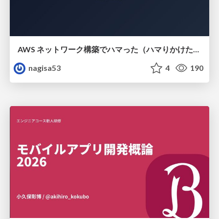
AWS ネットワーク構築でハマった（ハマりかけた） 5選とそこから得た教訓
nagisa53
4
190