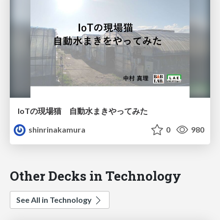
IoTの現場猫 自動水まきやってみた
shinrinakamura
0
980
Other Decks in Technology
See All in Technology