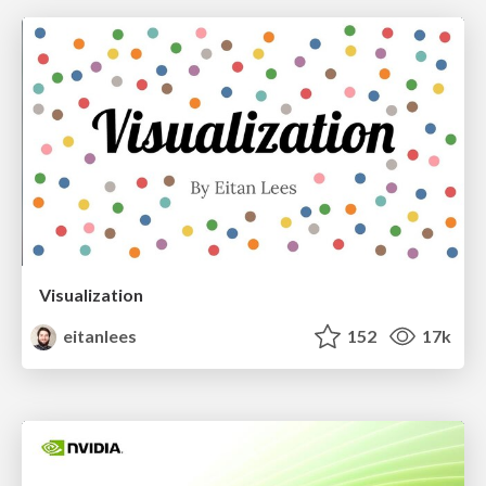
Visualization
eitanlees
152
17k