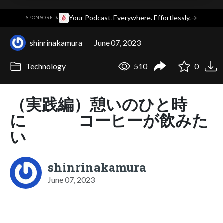
·
Your Podcast. Everywhere. Effortlessly.
→
SPONSORED
shinrinakamura
June 07, 2023
Technology
510
0
（実践編）憩いのひと時
に コーヒーが飲みた
い
shinrinakamura
June 07, 2023