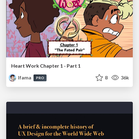
Heart Work Chapter 1 - Part 1
lfama
8
36k
PRO