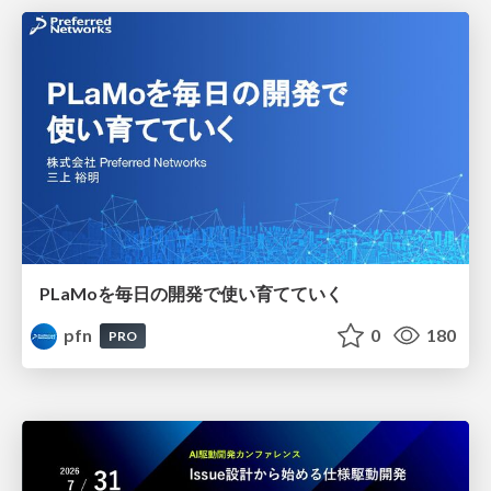
PLaMoを毎日の開発で使い育てていく
pfn
0
180
PRO