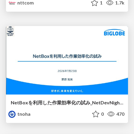
nttcom
1
1.7k
NetBoxを利用した作業効率化の試み_NetDevNight4
tnoha
0
470