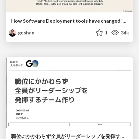
How Software Deployment tools have changed in the past 20 years
geshan
1
34k
職位にかかわらず全員がリーダーシップを発揮するチーム作り / Building a team where everyone can demonstrate leadership regardless of position