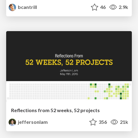
bcantrill
46
2.9k
Reflections from 52 weeks, 52 projects
jeffersonlam
356
21k