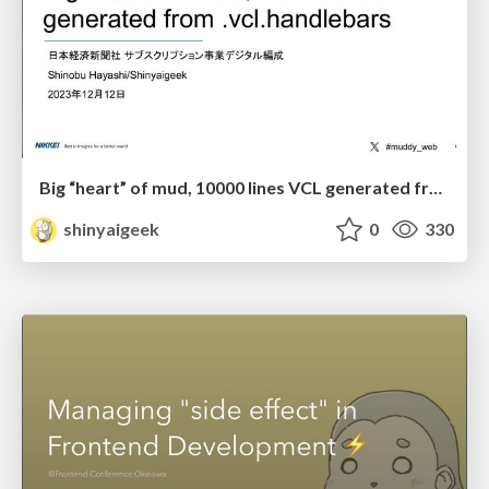
Big “heart” of mud, 10000 lines VCL generated from .vcl.handlebars
shinyaigeek
0
330