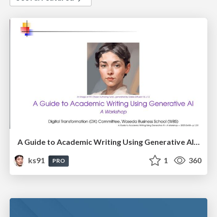
A Guide to Academic Writing Using Generative AI - A Workshop
ks91
1
360
PRO