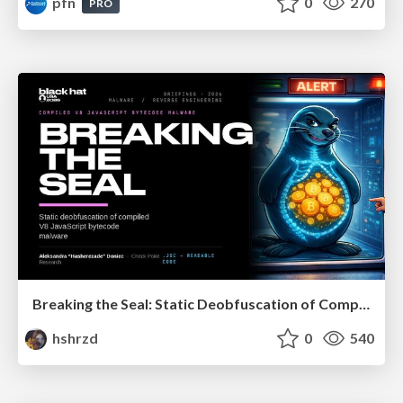
pfn
0
270
PRO
Breaking the Seal: Static Deobfuscation of Compiled V8 JavaScript Bytecode Malware
hshrzd
0
540