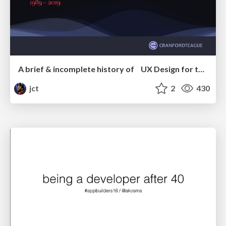
A brief & incomplete history of UX Design for the World Wide Web: 1989–2019
jct
2
430