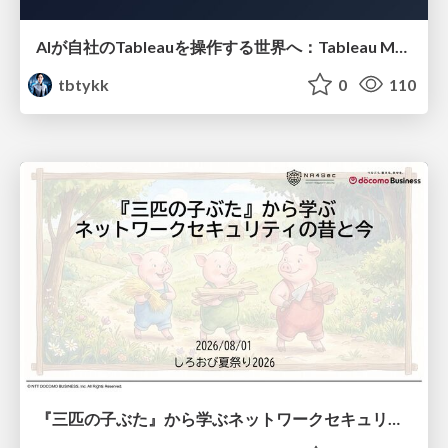
AIが自社のTableauを操作する世界へ：Tableau MCP超入門
tbtykk
0
110
『三匹の子ぶた』から学ぶネットワークセキュリティの昔と今 / Network Security: Then and Now Through the Lens of The Three Little Pigs