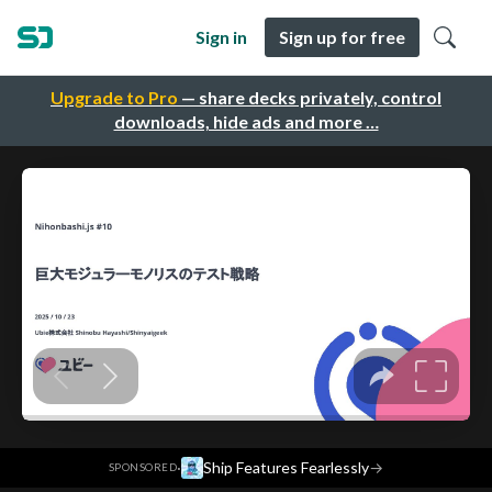
Sign in
Sign up for free
Upgrade to Pro
— share decks privately, control
downloads, hide ads and more …
·
Ship Features Fearlessly
→
SPONSORED