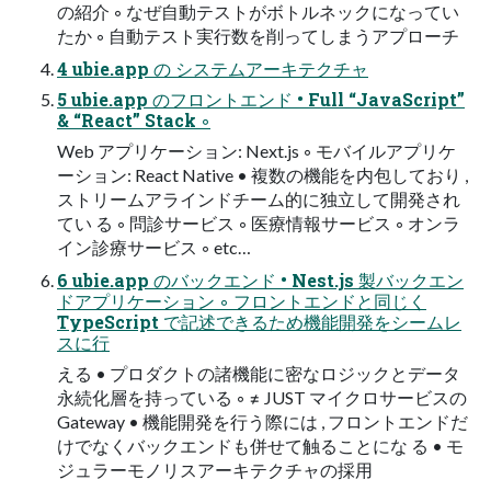
の紹介 ◦ なぜ自動テストがボトルネックになってい
たか ◦ 自動テスト実行数を削ってしまうアプローチ
4 ubie.app の システムアーキテクチャ
5 ubie.app のフロントエンド • Full “JavaScript”
& “React” Stack ◦
Web アプリケーション: Next.js ◦ モバイルアプリケ
ーション: React Native • 複数の機能を内包しており ,
ストリームアラインドチーム的に独立して開発され
てい る ◦ 問診サービス ◦ 医療情報サービス ◦ オンラ
イン診療サービス ◦ etc…
6 ubie.app のバックエンド • Nest.js 製バックエン
ドアプリケーション ◦ フロントエンドと同じく
TypeScript で記述できるため機能開発をシームレ
スに行
える • プロダクトの諸機能に密なロジックとデータ
永続化層を持っている ◦ ≠ JUST マイクロサービスの
Gateway • 機能開発を行う際には , フロントエンドだ
けでなくバックエンドも併せて触ることにな る • モ
ジュラーモノリスアーキテクチャの採用