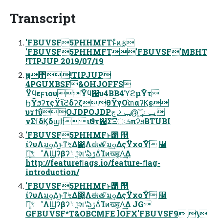
Transcript
'FBUVSF5PHHMFTͱͦͷ࣮ફ
'FBUVSF5PHHMFT'FBUVSF'MBHT
!TIPJUP 2019/07/19
ҏ౻঵!TIPJUP
4PGUXBSF&OHJOFFS
ΫϥεϝιουΫϥ΢υ4BB4ϓϩμΫτ
ϦΫϧʔτςΫϊϩδʔζθΫγΟ࢞ຓαʔϏε
υϫϯΰOJDPOJDPݕࡧج൫ ͍͢͝ݕࡧ 
νΣϯδϏδϣϯιϑτ΢ΣΞઃܭπʔϧBTUBI
'FBUVSF5PHHMFͱ͸ ⿣
ίʔυΛมߋ͢Δ͜ͱͳ͘ৼΔ෣͍Λಈతʹมߋ͢ΔςΫχοΫ ⿣
৽͍͠ػೳΛϢʔβʔʹૣ҆͘શʹఏڙ͢ΔͨΊͷखॿ͚Λ͢Δ
http://featureﬂags.io/feature-ﬂag-
introduction/
'FBUVSF5PHHMFͱ͸ ⿣
ίʔυΛมߋ͢Δ͜ͱͳ͘ৼΔ෣͍Λಈతʹมߋ͢ΔςΫχοΫ ⿣
৽͍͠ػೳΛϢʔβʔʹૣ҆͘શʹఏڙ͢ΔͨΊͷखॿ͚Λ͢Δ JG
GFBUVSF*T&OBCMFE lOFX'FBUVSF9 \