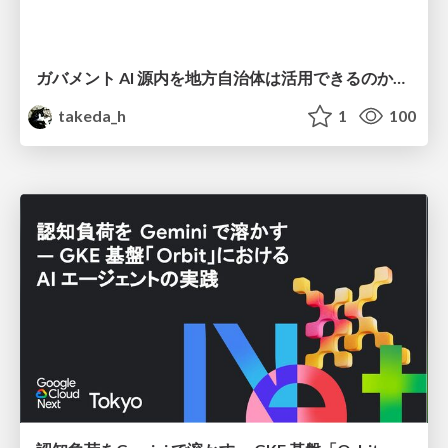
ガバメント AI 源内を地方自治体は活用できるのか 可能性と課題、期待について
takeda_h
1
100