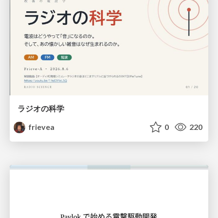
ラジオの科学
frievea
0
220