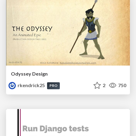
Odyssey Design
rkendrick25
2
750
PRO