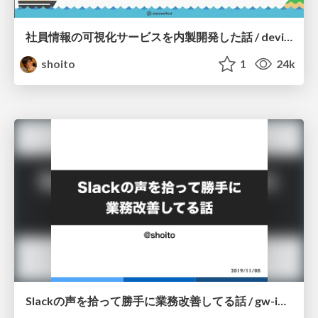
社員情報の可視化サービスを内製開発した話 / devio2020-story-of-development-voyager
shoito
1
24k
Slackの声を拾って勝手に業務改善してる話 / gw-improve-productivity