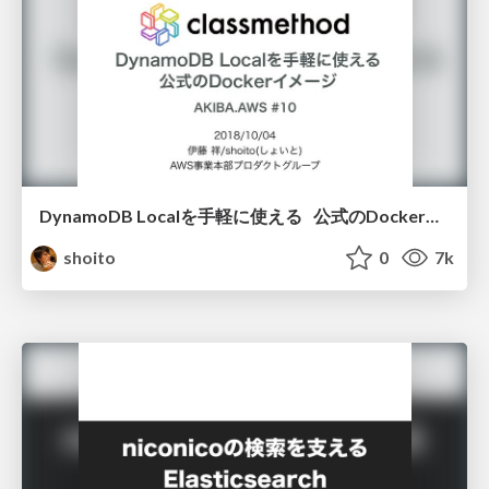
DynamoDB Localを手軽に使える 公式のDockerイメージ #akibaaws / DynamoDB Local Docker Image
shoito
0
7k