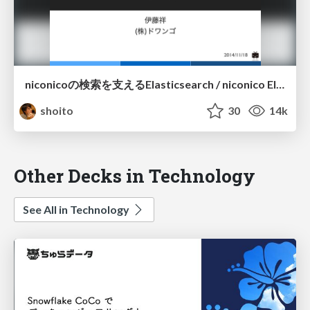
niconicoの検索を支えるElasticsearch / niconico Elasticsearch
shoito
30
14k
Other Decks in Technology
See All in Technology