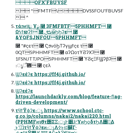
OFX'FBUVSF
 ^FMTF\ DVSSFOU'FBUVSF
 ^
τάϧͷछྨ Ұྫ ⿣ 3FMFBTF5PHHMFT ⿣
Ωϟϯϖʔϯ ⿣ ࣌ࠁࢦఆϦϦʔε ⿣
&YQFSJNFOU5PHHMFT
⿣ "#ςετ ⿣ ϚϧνόϦΤʔγϣϯςε τ ⿣
0QT5PHHMFT ⿣ αʔΩοτϒϨʔΧʔ ⿣
1FSNJTTJPO5PHHMFT ⿣ ϓϨϛΞϜϢʔβʔ ⿣
։ൃؔ܎ऀ ⿣ ςελ
Ϣʔεέʔε https://ff4j.github.io/
Ϣʔεέʔε https://ff4j.github.io/
Ϣʔεέʔε
https://launchdarkly.com/blog/feature-ﬂag-
driven-development/
τϥϯΫϕʔε։ൃ https://www.school.ctc-
g.co.jp/columns/nakai2/nakai220.html
(PPHMFͷιϑτ΢ΣΞ։ൃͰ͸ɺ୯ҰͷϦϙδτϦΛ࢖༻͢Δ
͜ͱʹՃ͑ͯɺτϥϯΫϕʔεͷ։ൃΛߦ͏ͱ͍͏ಛ௃͕͋Γ·
͢ɻ͜͜Ͱ͍͏τϥϯΫ͸ɺ(JUʹ͓͚ΔϚελʔϒϥϯνʹ૬