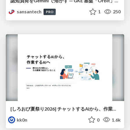
認知負荷をGemini で溶かす — GKE 基盤「Orbit」における AI エージェントの実践
sansantech
1
250
PRO
[しろおび夏祭り2026] チャットするAIから、作業するAIへ - 使われ方の変化と、その裏側で起きていること
kk0n
0
1.6k