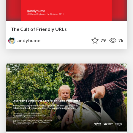
The Cult of Friendly URLs
andyhume
79
7k