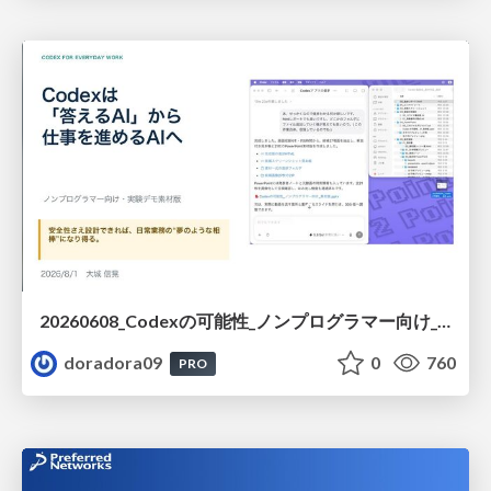
20260608_Codexの可能性_ノンプログラマー向け_大城追記
doradora09
0
760
PRO