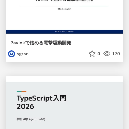
Pavlokで始める電撃駆動開発
sgrsn
0
170