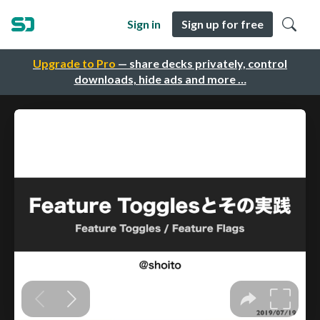
Sign in
Sign up for free
Upgrade to Pro
— share decks privately, control
downloads, hide ads and more …