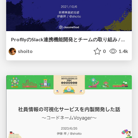
ProfllyのSlack連携機能開発とチームの取り組み / proflly-slack-team-dev
shoito
0
1.4k