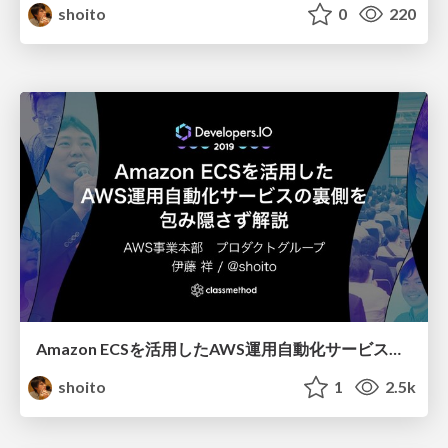
shoito
0
220
Amazon ECSを活用したAWS運用自動化サービスの裏側を包み隠さず解説 / inside opswitch
shoito
1
2.5k