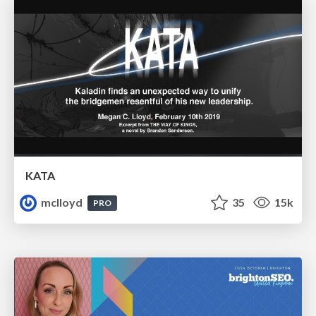
KATA
mclloyd
35
15k
PRO