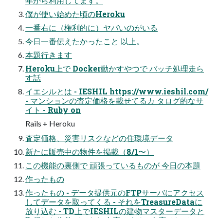
年から利用してます。
僕が使い始めた頃のHeroku
一番右に（権利的に）ヤバいのがいる
今日一番伝えたかったこと 以上。
本題行きます
Heroku上で Docker動かすやつで バッチ処理走ら
す話
イエシルとは - IESHIL https://www.ieshil.com/
- マンションの査定価格を載せてるカ タログ的なサ
イト - Ruby on
Rails + Heroku
査定価格、災害リスクなどの住環境データ
新たに販売中の物件を掲載（8/1〜）
この機能の裏側で 頑張っているものが 今日の本題
作ったもの
作ったもの - データ提供元のFTPサーバにアクセス
してデータを取ってくる - それをTreasureDataに
放り込む - TD上でIESHILの建物マスターデータと