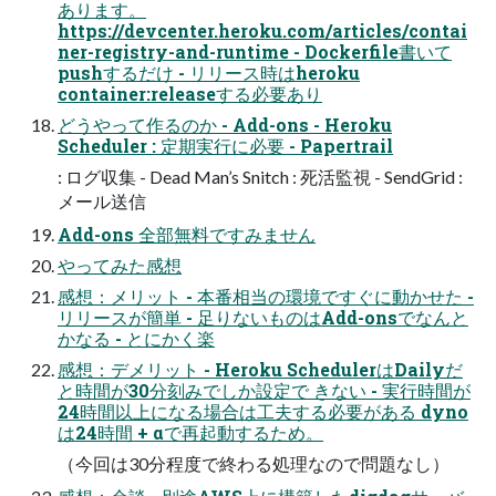
あります。
https://devcenter.heroku.com/articles/contai
ner-registry-and-runtime - Dockerfile書いて
pushするだけ - リリース時はheroku
container:releaseする必要あり
どうやって作るのか - Add-ons - Heroku
Scheduler : 定期実行に必要 - Papertrail
: ログ収集 - Dead Man’s Snitch : 死活監視 - SendGrid :
メール送信
Add-ons 全部無料ですみません
やってみた感想
感想：メリット - 本番相当の環境ですぐに動かせた -
リリースが簡単 - 足りないものはAdd-onsでなんと
かなる - とにかく楽
感想：デメリット - Heroku SchedulerはDailyだ
と時間が30分刻みでしか設定で きない - 実行時間が
24時間以上になる場合は工夫する必要がある dyno
は24時間 + αで再起動するため。
（今回は30分程度で終わる処理なので問題なし）