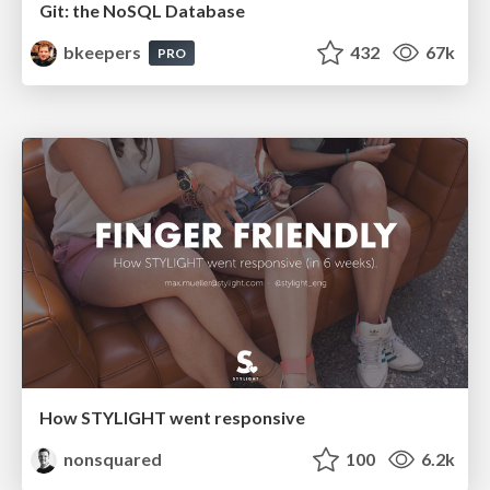
Git: the NoSQL Database
bkeepers
432
67k
PRO
How STYLIGHT went responsive
nonsquared
100
6.2k