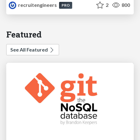
recruitengineers
2
800
PRO
Featured
See All Featured