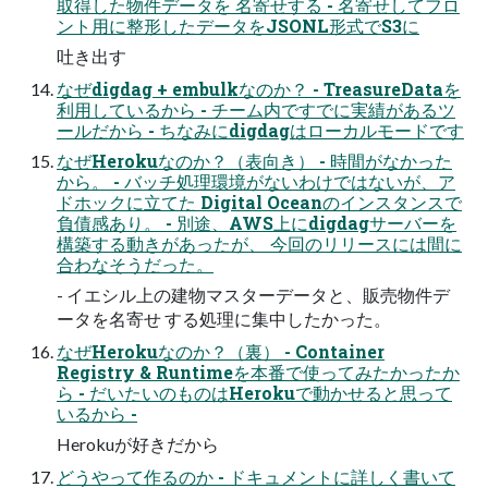
取得した物件データを 名寄せする - 名寄せしてフロ
ント用に整形したデータをJSONL形式でS3に
吐き出す
なぜdigdag + embulkなのか？ - TreasureDataを
利用しているから - チーム内ですでに実績があるツ
ールだから - ちなみにdigdagはローカルモードです
なぜHerokuなのか？（表向き） - 時間がなかった
から。 - バッチ処理環境がないわけではないが、ア
ドホックに立てた Digital Oceanのインスタンスで
負債感あり。 - 別途、AWS上にdigdagサーバーを
構築する動きがあったが、 今回のリリースには間に
合わなそうだった。
- イエシル上の建物マスターデータと、販売物件デ
ータを名寄せ する処理に集中したかった。
なぜHerokuなのか？（裏） - Container
Registry & Runtimeを本番で使ってみたかったか
ら - だいたいのものはHerokuで動かせると思って
いるから -
Herokuが好きだから
どうやって作るのか - ドキュメントに詳しく書いて