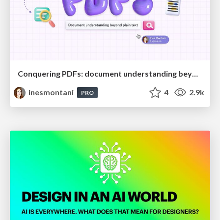
Conquering PDFs: document understanding beyond plain text
inesmontani
4
2.9k
PRO