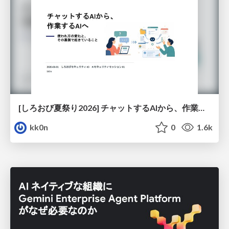
[しろおび夏祭り2026] チャットするAIから、作業するAIへ - 使われ方の変化と、その裏側で起きていること
kk0n
0
1.6k