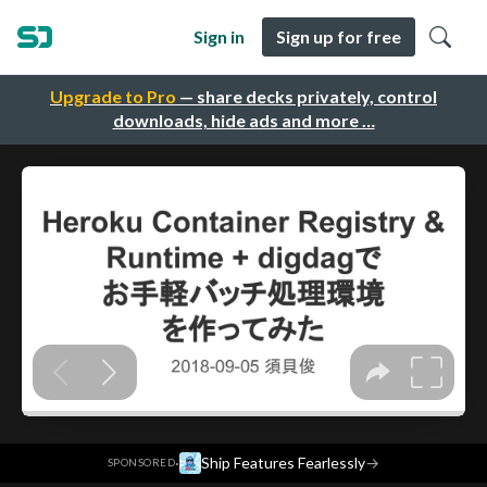
Sign in
Sign up for free
Upgrade to Pro
— share decks privately, control
downloads, hide ads and more …
·
Ship Features Fearlessly
→
SPONSORED