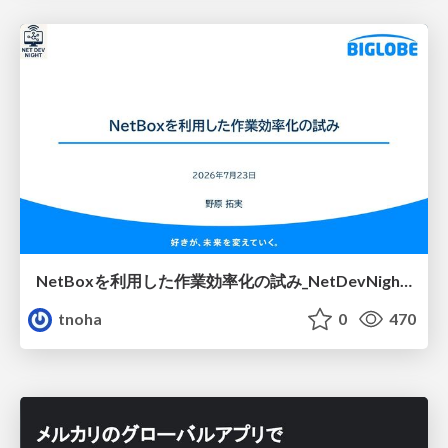
NetBoxを利用した作業効率化の試み_NetDevNight4
tnoha
0
470