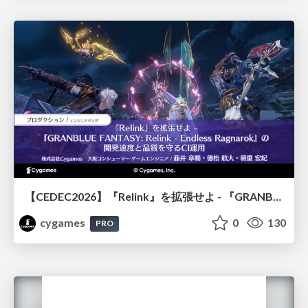
【CEDEC2026】『Relink』を拡張せよ - 『GRANBLUE FANTASY: Relink - Endless Ragnarok』の開発速度と品質を守るCI運用
cygames
0
130
PRO