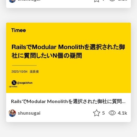
RailsでModular Monolithを選択された御社に質問したいN個の疑問
shunsugai
5
4.1k