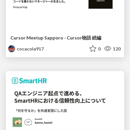
Cursor Meetup Sapporo - Cursor物語 続編
cocacola917
0
120