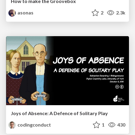
How to make the Groovebox
asonas
2
2.3k
Joys of Absence: A Defence of Solitary Play
codingconduct
1
430