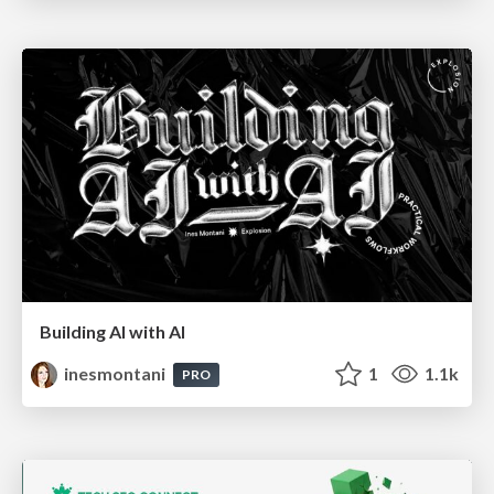
Building AI with AI
inesmontani
1
1.1k
PRO