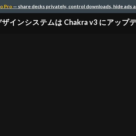
o Pro
— share decks privately, control downloads, hide ads 
ザインシステムは Chakra v3 にアッ