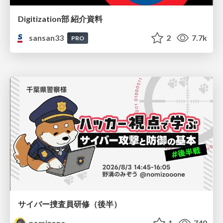
Digitization部 紹介資料
sansan33
2
7.7k
PRO
サイバー捜査員研修（後半）
nomizone
1
740