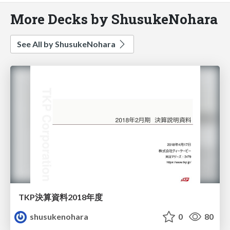
More Decks by ShusukeNohara
See All by ShusukeNohara
TKP決算資料2018年度
shusukenohara
0
80