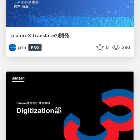
plamo-3-translateの開発
pfn
0
280
PRO