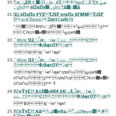
ൃߦମ ˞όΠαΠυࣗ਎͕ൃߦମʹͳΔ৔߹΋͋Δ
!21 όΠαΠυ #VZTJEF ηϧαΠυ 4FMMTJEF
ۜߦ อݥձࣾ ੜอɾଛอ  ΞηοτϚωδϝϯτ
".  ೥ۚجۚ ϑΝϯυ ূ݊ձࣾ ౤ࢿۜߦ  ࢿۚௐୡ  ࢿۚӡ༻
 Ϛʔέοτ΁ͷ஥հ  ࢿۚௐୡͷख఻͍
ିआରরද !22 ݱۚ ྲྀಈࢿ࢈ ݻఆࢿ࢈ ෛ࠴ ϩʔϯ
࠴݊ ΦϧλφςΟϒ ࢿຊ
ג ࢿຊۚ ࢿ࢈ͷ෦ ࢿຊͷ෦
ିआରরද !23 ݱۚ ྲྀಈࢿ࢈ ݻఆࢿ࢈ ෛ࠴ ϩʔϯ
࠴݊ ΦϧλφςΟϒ ࢿຊ
ג ࢿຊۚ ࢿ࢈ͷ෦ ࢿຊͷ෦ ηϧαΠυɿࢿۚௐୡͷख఻͍
όΠαΠυɿࢿۚӡ༻ ηϧαΠυɿϚʔέοτ΁ͷ஥հ
όΠαΠυɿࢿۚӡ༻ ۜߦ
ϒϩοΫνΣʔϯʹΑΔ͜Ε຦ͷӨڹ !24 #5$ ྲྀಈࢿ࢈ ݻఆࢿ࢈
ෛ࠴ ϩʔϯ ࠴݊ ΦϧλφςΟϒ ࢿຊ
*$0 ࢿຊۚ ࢿ࢈ͷ෦ ࢿຊͷ෦
ϒϩοΫνΣʔϯʹΑΔ ۚ༥ۀք΁ͷӨڹ " طଘۚ༥ͷஔ͖׵͑ #
l৽ͨͳۚ༥zͷ૑ग़ !25