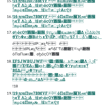
!15 ηϧαΠυͷ7BMVF  όΠαΠυͷ๬Ήܗͷۚ༥঎඼
ϦεΫ Λఏڙ͢Δ 㱺σϦόςΟϒ঎඼ͷ૊੒ 
ࢿۚͷௐୡαΠυͷࢧԉ 㱺גɾ࠴݊ͷൃߦ͓ΑͼҾ͖ड͚
!16 ηϧαΠυͷ7BMVF  όΠαΠυͷ๬Ήܗͷۚ༥঎඼
ϦεΫ Λఏڙ͢Δ 㱺σϦόςΟϒ঎඼ͷ૊੒ 
ࢿۚͷௐୡαΠυͷࢧԉ 㱺גɾ࠴݊ͷൃߦ͓ΑͼҾ͖ड͚
σϦόςΟϒ঎඼ͷ૊੒ ۩ମྫ ʮ೔ຊܦࡁͷઌߦ͖͸໌Δ ͍ͱࢥ͍ͬͯΔ͕ɺϙʔτ
ϑΥϦΦͷߏ੒͔ΒגͰϦ εΫΛ͜ΕҎ্औΕͳ͍ʯ !17 ۜߦ ূ݊ձࣾ ʮ೔ܦฏۉ͕
ɾ ԁҎ্ͷͱ͖ۚར ɾ
ԁҎԼͷͱ͖ۚར ͷརճΓʹͳΔ࢓૊Έ࠴ʯΛ૊੒
όΠαΠυͷ૬৔؍ σϦόςΟϒ঎඼
EFSJWBUJWF ۚ༥೿ੜ঎඼ɻ גɾ࠴݊ɾҝସ౳Λݪࢿ࢈ͱͯ͠
೿ੜͯ͠ ੜΈग़͞ΕΔܖ ໿ͷ͜ͱͰɺ୅දྫͱͯ͠ઌ෺ɾΦϓγϣϯɾεϫοϓ͕͋
͛ΒΕΔɻ ྫɿΦϓγϣϯ
l࣌఺Ͱ೔ܦฏۉΛ
ԁͰങ͏ݖརzΛԁͰചΔ
!18
!19 ηϧαΠυͷ7BMVF  όΠαΠυͷ๬Ήܗͷۚ༥঎඼
ϦεΫ Λఏڙ͢Δ 㱺σϦόςΟϒ঎඼ͷ૊੒ 
ࢿۚͷௐୡαΠυͷࢧԉ 㱺גɾ࠴݊ͷҾ͖ड͚