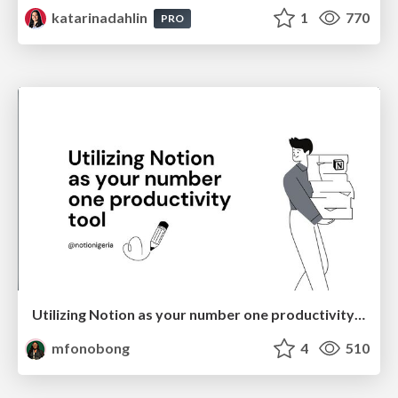
katarinadahlin
1
770
PRO
Utilizing Notion as your number one productivity tool
mfonobong
4
510