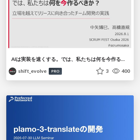
AIは実装を速くする。では、私たちは何を今作るべきか？－立場を越えてリリースに向き合ったチーム開発の実践 / 20260801 Hiromi Nakaya and Naoki Takahashi
shift_evolve
3
400
PRO