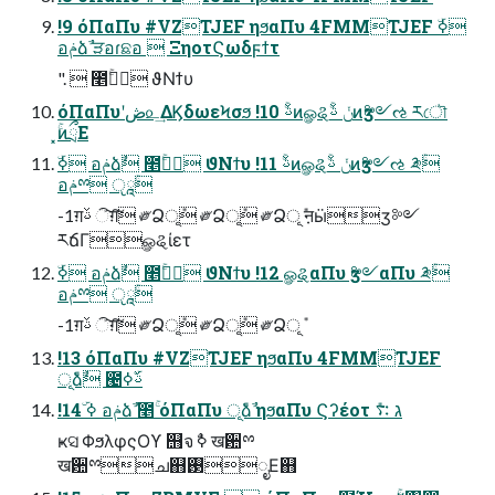
!9 όΠαΠυ #VZTJEF ηϧαΠυ 4FMMTJEF ۜߦ
อݥձࣾ ੜอɾଛอ  ΞηοτϚωδϝϯτ
".  ೥ۚجۚ ϑΝϯυ
όΠαΠυʹڞ௨͢ΔϏδωεϞσϧ !10 ࢿۚͷௐୡݩ ࢿۚͷӡ༻ઌ རৌ
͓ۚͷྲྀΕ
อݥྉ ੵཱۚ
-1ग़ࢿ ି͠ग़͠ ༗Ձূ݊ ༗Ձূ݊ ༗Ձূ݊ ऩӹӡ༻
རճΓௐୡίετ
อݥྉ ੵཱۚ
-1ग़ࢿ ି͠ग़͠ ༗Ձূ݊ ༗Ձূ݊ ༗Ձূ݊
!13 όΠαΠυ #VZTJEF ηϧαΠυ 4FMMTJEF
ূ݊ձࣾ ౤ࢿۜߦ
!14 ۜߦ อݥձࣾ ೥ۚ όΠαΠυ ূ݊ձࣾ ηϧαΠυ Ϛʔέοτ ג ࠴݊
ҝସ ΦϧλφςΟϒ ஫จ ࣥߦ ख਺ྉ
ख਺ྉച஋࢓ೖΕ஋