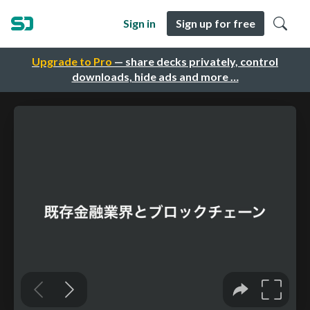
Sign in
Sign up for free
Upgrade to Pro
— share decks privately, control
downloads, hide ads and more …