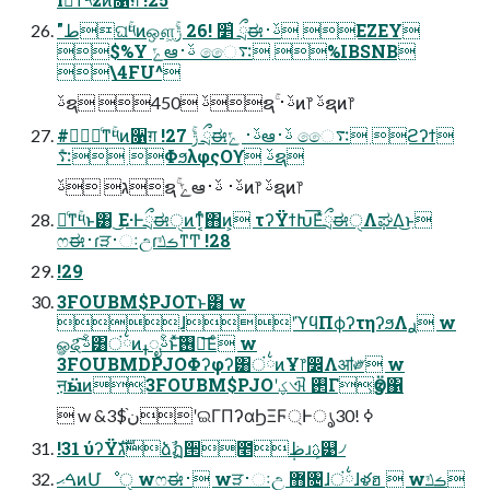
"طଘۚ༥ͷஔ͖׵͑ !26 ݱۚ ྲྀಈࢿ࢈ EZEY
$%Y ݻఆࢿ࢈ ෛ࠴ %IBSNB
\4FU^
ࢿຊ 450 ࢿຊۚ ࢿ࢈ͷ෦ ࢿຊͷ෦
#৽ͨͳۚ༥ͷ૑ग़ !27 ݱۚ ྲྀಈࢿ࢈ ݻఆࢿ࢈ ෛ࠴ ϩʔϯ
࠴݊ ΦϧλφςΟϒ ࢿຊ
ג ࢿຊۚ ݻఆࢿ࢈ ࢿ࢈ͷ෦ ࢿຊͷ෦
৽ͨͳۚ༥ͱ͸ ͜Ε·Ͱྲྀಈੑͷͳ͔ͬͨ΋ͷ͕ τʔΫϯԽ͞ΕͯྲྀಈੑΛಘΔ͜ͱ
ෆಈ࢈ɾੜ࢈ઃඋɾࡏݿͳͲ !28
!29
3FOUBM$PJOTͱ͸ w
ɺʹϓϥΠϕʔτηʔϧΛ࣮ࢪ w
ௐୡͨ͠ࢿۚ͸ं྆ͷߪೖࢿۚͱͯ͠࢖༻͞Εͨ w
3FOUBMDPJOΦʔφʔ͸ं྆ͷҰ෦෼Λॴ༗ w
ऩӹͷ͕3FOUBM$PJOʹؼଐ ࢒Γ͕ӡӦ΁
 w &3$ن֨ʹଇΓΠʔαϦΞϜ্Ͱൃߦ !30
!31 ύʔΫגࣜձࣾฏ੒೥݄ظɹܾࢉ୹৴
ࠓޙͷՄೳੑ wෆಈ࢈ wੜ࢈ઃඋ ޻৔ɺं྆ɺళฮ  wࡏݿ