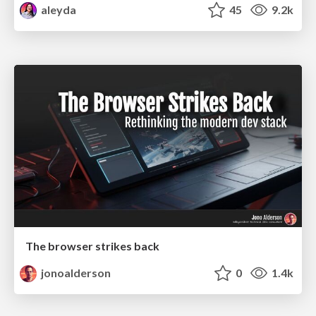
aleyda
45
9.2k
The browser strikes back
jonoalderson
0
1.4k