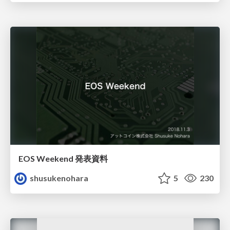
EOS Weekend 発表資料
shusukenohara
5
230