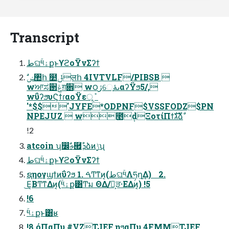
Transcript
طଘۚ༥ۀքͱϒϩοΫνΣʔϯ
wਆಸ઒ݝग़਎ w౦ژେֶىۀαʔΫϧ5/,
wΰʔϧυϚϯɾαοΫεূ݊
'*$$'JYFE*ODPNF$VSSFODZ$PN
NPEJUZ  w೥݄dΞοτίΠϯגࣜձࣾ
!2
atcoin ʮ෼ࢄࣗ཯ܕࣾձͷ࣮ݱʯ
طଘۚ༥ۀքͱϒϩοΫνΣʔϯ
ຊηογϣϯͷΰʔϧ 1. ࠓͲ͏ͳͷ͔(طଘۚ༥Λཧղ͢Δ) 2.
͜Ε͔ΒͲ͏ͳΔͷ͔(ۚ༥ۀք͸Ͳ͏ม ΘΔ/Կ͕ੜ·ΕΔͷ͔) !5
!6
ۚ༥ۀքͱ͸ʁ
!8 όΠαΠυ #VZTJEF ηϧαΠυ 4FMMTJEF