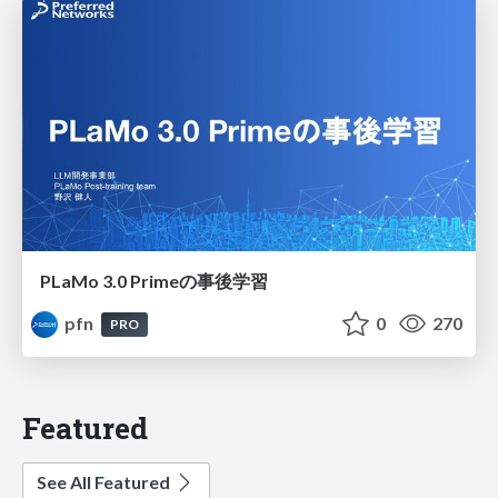
PLaMo 3.0 Primeの事後学習
pfn
0
270
PRO
Featured
See All Featured