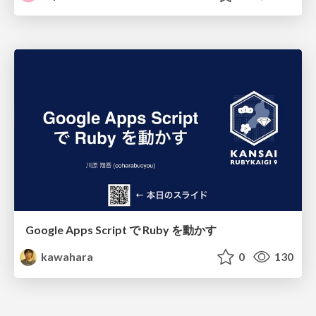
Google Apps Script で Ruby を動かす
kawahara
0
130