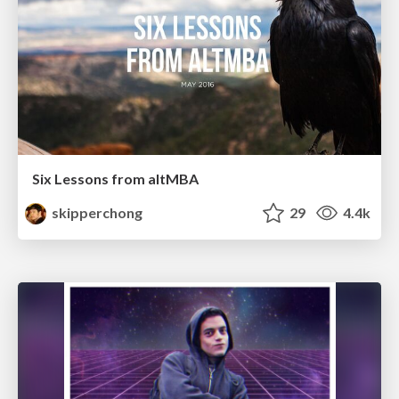
Six Lessons from altMBA
skipperchong
29
4.4k