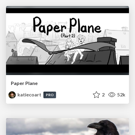
Paper Plane
katiecoart
2
52k
PRO