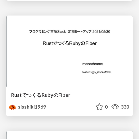
RustでつくるRubyのFiber
sisshiki1969
0
330