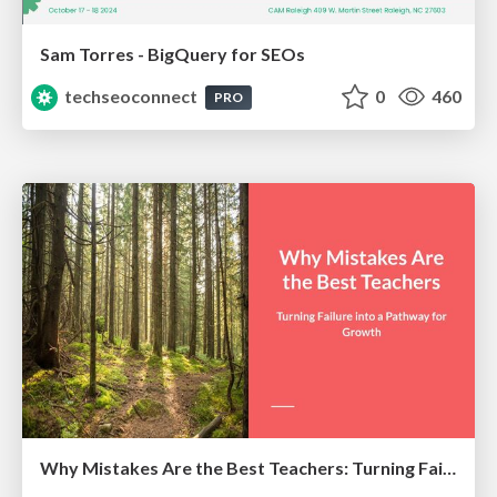
Sam Torres - BigQuery for SEOs
techseoconnect
0
460
PRO
Why Mistakes Are the Best Teachers: Turning Failure into a Pathway for Growth