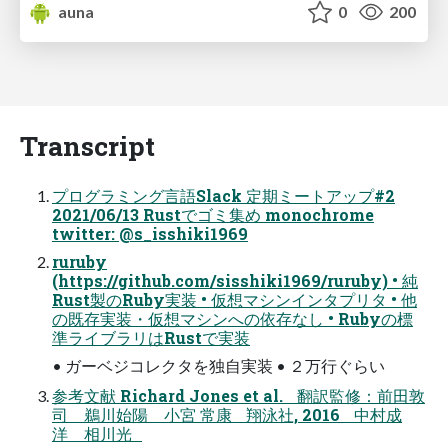
auna
0
200
Transcript
プログラミング言語Slack 定期ミートアップ#2
2021/06/13 Rustでゴミ集め monochrome
twitter: @s_isshiki1969
ruruby
(https://github.com/sisshiki1969/ruruby) • 純
Rust製のRuby実装 • 仮想マシンインタプリタ • 他
の既存実装・仮想マシンへの依存なし • Rubyの標
準ライブラリはRustで実装
• ガーベジコレクタを独自実装 • ２万行ぐらい
参考文献 Richard Jones et al. 翻訳監修：前田敦
司 鵜川始陽 小宮 常康 翔泳社, 2016 中村成
洋 相川光