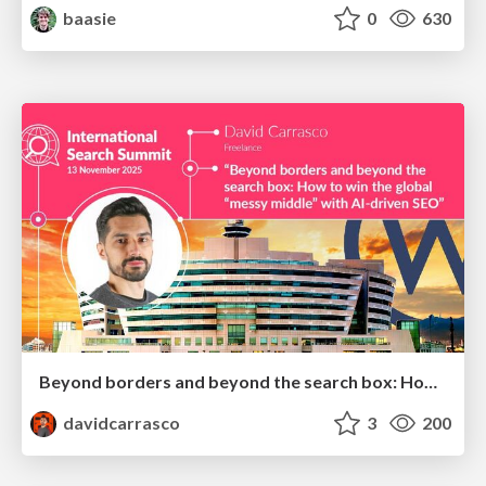
baasie
0
630
Beyond borders and beyond the search box: How to win the global "messy middle" with AI-driven SEO
davidcarrasco
3
200