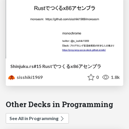
Shinjuku.rs#15 Rustでつくるx86アセンブラ
sisshiki1969
0
1.8k
Other Decks in Programming
See All in Programming