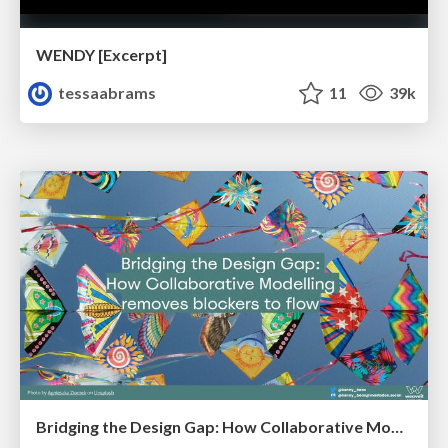
WENDY [Excerpt]
tessaabrams
11
39k
Bridging the Design Gap: How Collaborative Modelling removes blockers to flow between stakeholders and teams @FastFlow conf