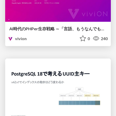
AI時代のPHPer生存戦略 ～「言語、もうなんでもよくない？」に本気で向き合う～
vivion
0
240