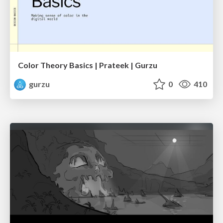
Color Theory Basics | Prateek | Gurzu
gurzu
0
410