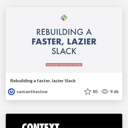
Rebuilding a faster, lazier Slack
samanthasiow
85
9.6k