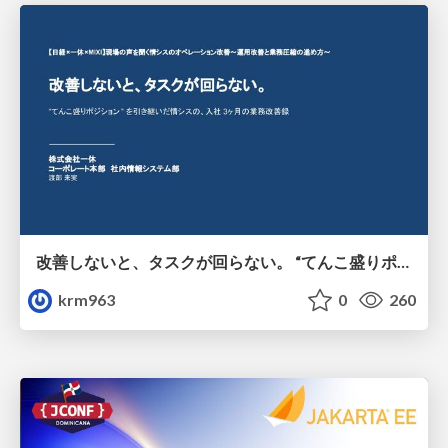
改善しないと、タスクが回らない。 “てんこ盛りポジション” を引き継いだ情シスの、入社3ヶ月の業務改善録
krm963
0
260