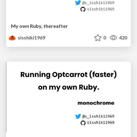
My own Ruby, thereafter
sisshiki1969
0
420