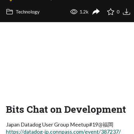
Technology
1.2k
0
Bits Chat on Development
Japan Datadog User Group Meetup#19@福岡
https://datadog-jp.connpass.com/event/387237/