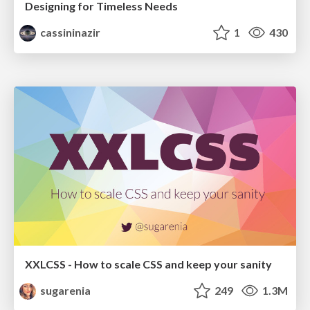
Designing for Timeless Needs
cassininazir
1
430
XXLCSS - How to scale CSS and keep your sanity
sugarenia
249
1.3M