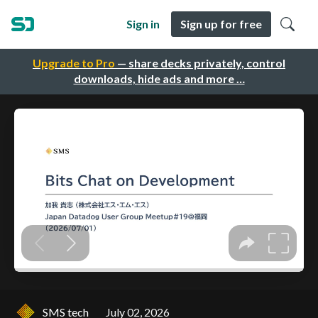
Sign in
Sign up for free
Upgrade to Pro
— share decks privately, control
downloads, hide ads and more …
SMS tech
July 02, 2026