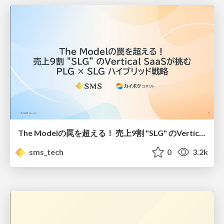
The Modelの罠を超える！ 売上9割 "SLG" のVertical SaaSが挑む PLG × SLG ハイブリッド戦略 #pmconf2025/Defying "The Model": How a Vertical SaaS Integrates PLG into a 90% SLG Motion
sms_tech
0
3.2k