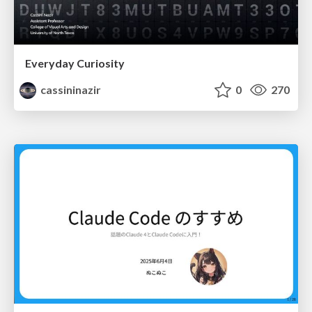
Everyday Curiosity
cassininazir
0
270