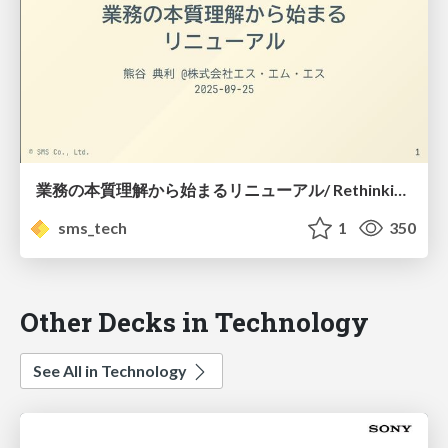
業務の本質理解から始まるリニューアル/ RethinkingBusinessEssenceforRenewal
sms_tech
1
350
Other Decks in Technology
See All in Technology