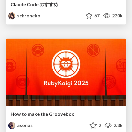
Claude Code のすすめ
schroneko
67
230k
How to make the Groovebox
asonas
2
2.3k