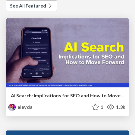
See All Featured
AI Search: Implications for SEO and How to Move Forward - #ShenzhenSEOConference
aleyda
1
1.3k