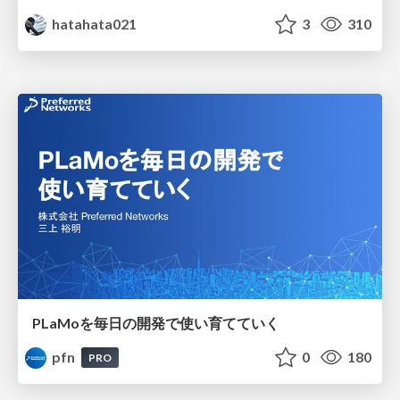
hatahata021
3
310
PLaMoを毎日の開発で使い育てていく
pfn
0
180
PRO