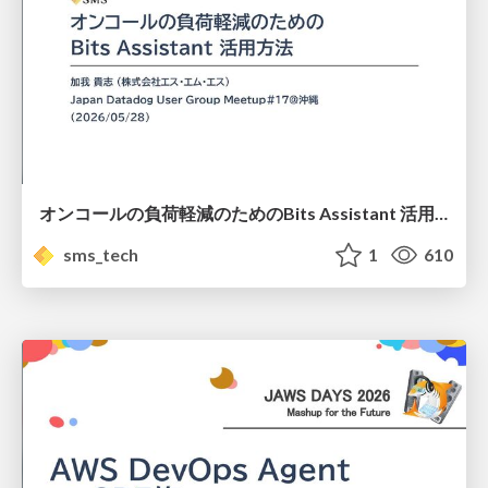
オンコールの負荷軽減のためのBits Assistant 活用方法 / How to Use Bits Assistant to Reduce the Workload on On-Call Staff
sms_tech
1
610