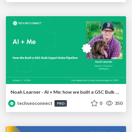
Noah Learner - AI + Me: how we built a GSC Bulk Export data pipeline
techseoconnect
0
350
PRO