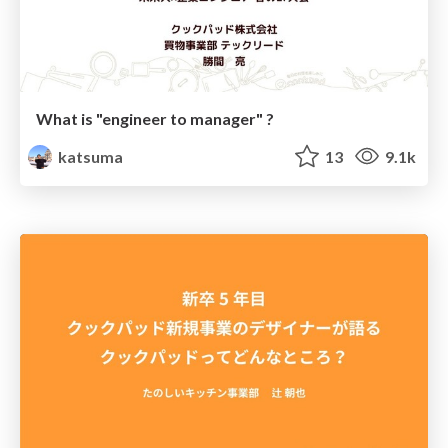
What is "engineer to manager" ?
katsuma
13
9.1k