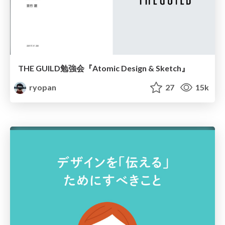
THE GUILD勉強会『Atomic Design & Sketch』
ryopan
27
15k