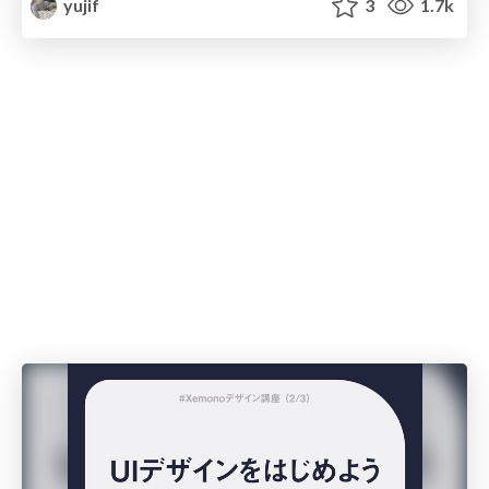
yujif
3
1.7k