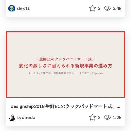
dex1t
3
3.4k
designship2018 生鮮ECのクックパッドマート式、変化の激しさに耐えられる新規事業の進め方
tyoneda
2
1.2k