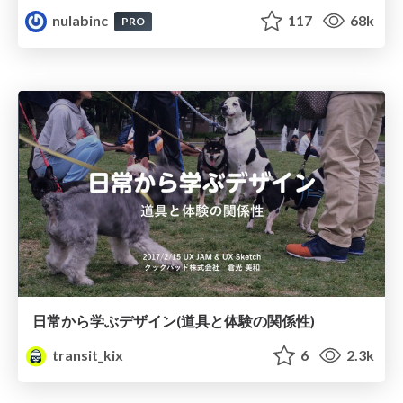
nulabinc
117
68k
PRO
日常から学ぶデザイン(道具と体験の関係性)
transit_kix
6
2.3k