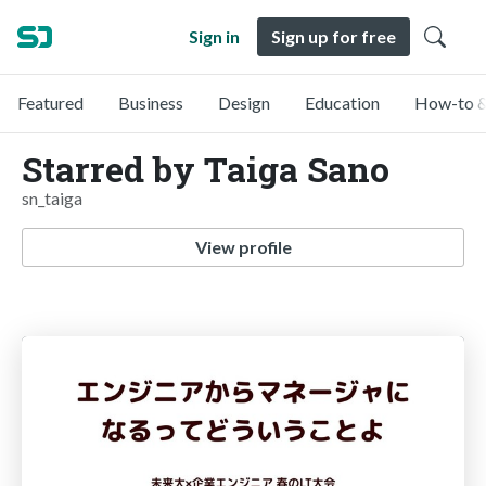
Sign in
Sign up for free
Featured
Business
Design
Education
How-to &
Starred by Taiga Sano
sn_taiga
View profile