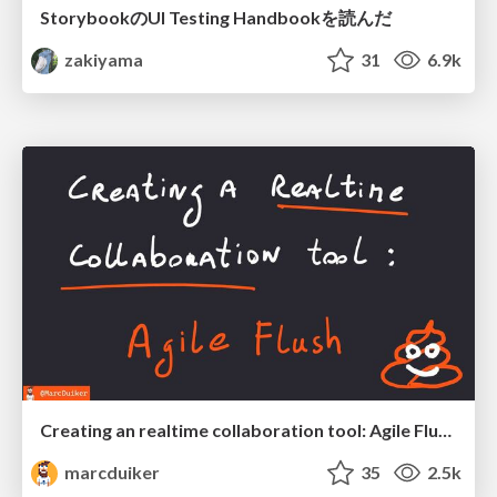
StorybookのUI Testing Handbookを読んだ
zakiyama
31
6.9k
Creating an realtime collaboration tool: Agile Flush - .NET Oxford
marcduiker
35
2.5k