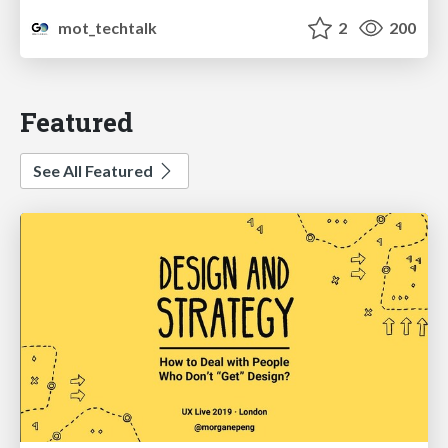
mot_techtalk
2
200
Featured
See All Featured