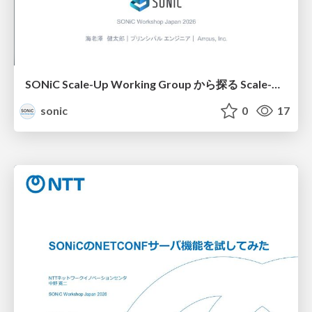
SONiC Scale-Up Working Group から探る Scale-UpやUltraEthernet機能の実装方法
sonic
0
17