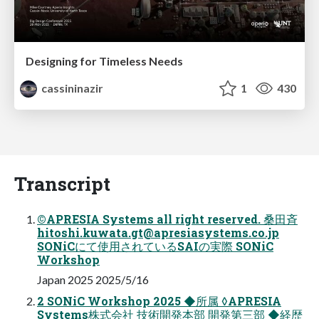
Designing for Timeless Needs
cassininazir
1
430
Transcript
©APRESIA Systems all right reserved. 桑田斉
hitoshi.kuwata.gt@apresiasystems.co.jp
SONiCにて使用されているSAIの実際 SONiC
Workshop
Japan 2025 2025/5/16
2 SONiC Workshop 2025 ◆所属 ◊APRESIA
Systems株式会社 技術開発本部 開発第三部 ◆経歴