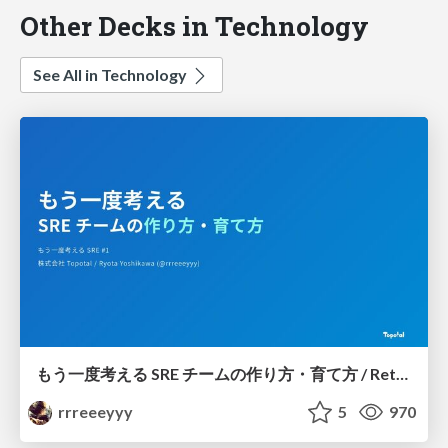
Other Decks in Technology
See All in Technology
もう一度考える SRE チームの作り方・育て方 / Rethinking SRE #1: Building and Growing SRE Teams
rrreeeyyy
5
970