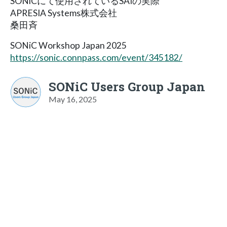
SONiCにて使用されているSAIの実際
APRESIA Systems株式会社
桑田斉
SONiC Workshop Japan 2025
https://sonic.connpass.com/event/345182/
SONiC Users Group Japan
May 16, 2025