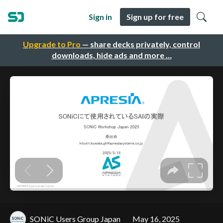
Sign in
Sign up for free
Upgrade to Pro
— share decks privately, control
downloads, hide ads and more …
SONiC Users Group Japan
May 16, 2025