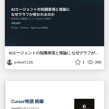
AIエージェントの知識表現と推論に なぜグラフが使われるのか - 記号的AIの復権とニューラルAIとの統合
yohei1126
1
280