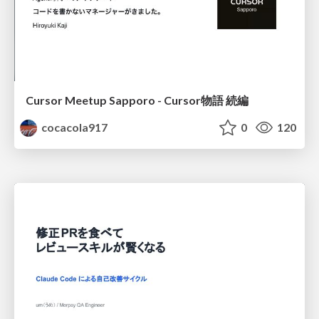
Cursor Meetup Sapporo - Cursor物語 続編
cocacola917
0
120