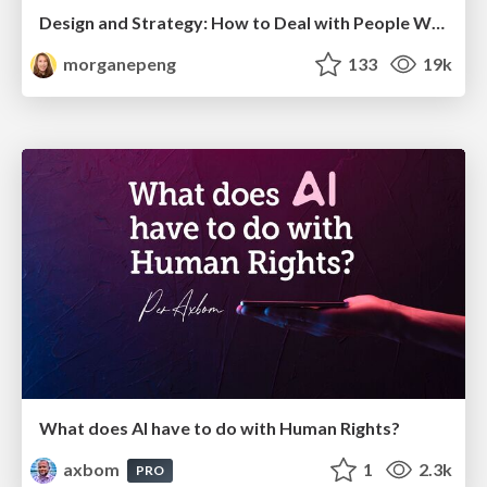
Design and Strategy: How to Deal with People Who Don’t "Get" Design
morganepeng
133
19k
What does AI have to do with Human Rights?
axbom
1
2.3k
PRO