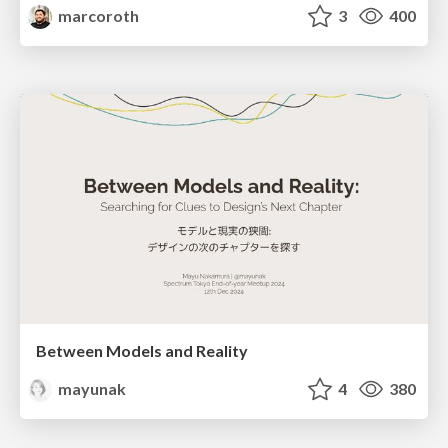
marcoroth
3
400
Between Models and Reality
mayunak
4
380