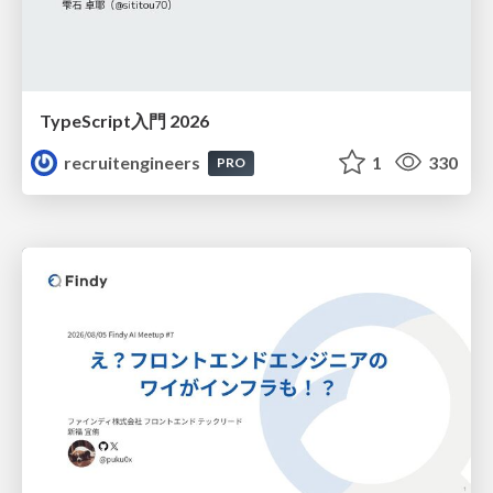
TypeScript入門 2026
recruitengineers
1
330
PRO