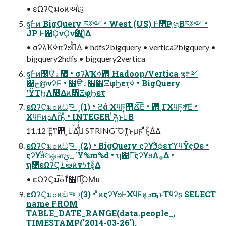
• εΩʔϚมߋͷઓུ
ฐࣾͰͷ BigQuery ར༻ • West (US) Ͱ̍೥Ҏ্લ͔Βར༻ •
JP Ͱ΋ϘνϘν࢖͍࢝Ί͍ͯΔ
• σʔλҠߦπʔϧ࡞ͬͯΔ • hdfs2bigquery • vertica2bigquery •
bigquery2hdfs • bigquery2vertica
ฐࣾͰͷ෼ੳۀ຿ • σʔλҠߦ΍ Hadoop/Vertica ӡ༻
͸ج൫νʔϜ • ෼ੳۀ຿͸ΞφϦετ͕ߦ͏ • BigQuery
ʹΫΤϦΛ౤͛Δͷ͸ΞφϦετ
εΩʔϚมߋͷඞཁੑ(1) • ϩάʹΧϥϜ͕௥Ճ͞Εͨ • ΍ͬͺΓΧϥϜ͕ফ͞Εͨ •
ΧϥϜͷܕΛؒҧ͑ͨ • INTEGER ͬΆ͍ͱࢥͬͯͨΒ
11,12 Έ͍ͨͳ஋ ͕ೖͬͯΔߦ͕͋ͬͯ STRING ͡Όͳ͍ͱμϝ ͩͬͨͱ͔͋Δ͋Δ
εΩʔϚมߋͷඞཁੑ(2) • BigQuery ςʔϒϧ໊ϕετϓϥΫςΟε •
ςʔϒϧ໊લஔࢺ_ˋY%m%d • ຖ೔৽͘͠ςʔϒϧΛ࡞Δ •
ຖ೔εΩʔϚ࠶ఆٛͷνϟϯε͕͋Δ
• εΩʔϚมߋ͠ͳͯ͘΋ྑ͍͡ΌΜʁ
εΩʔϚมߋͷඞཁੑ(3) • ̎ͭͷςʔϒϧͰΧϥϜͷܕ͕ҧ͏ͱΤϥʔʂ SELECT
name FROM
TABLE_DATE_RANGE(data.people_,
TIMESTAMP('2014-03-26'),