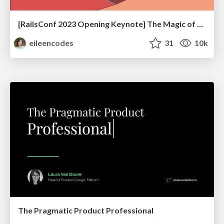
[RailsConf 2023 Opening Keynote] The Magic of Rails
eileencodes
31
10k
The Pragmatic Product Professional