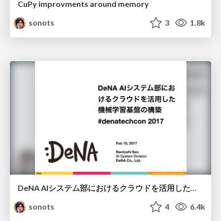
CuPy improvments around memory
sonots
3
1.8k
DeNA AIシステム部におけるクラウドを活用した機械学習基盤の構築
sonots
4
6.4k