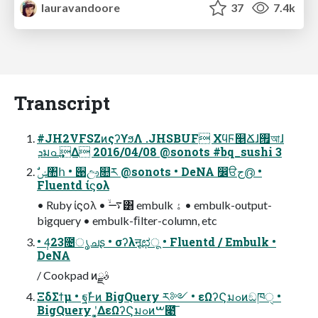
lauravandoore
37
7.4k
Transcript
#JH2VFSZͷςʔϒϧΛ .JHSBUF ΧϥϜ௥Ճɺ࡟আɺ
ܕมߋ ͢Δ 2016/04/08 @sonots #bq_sushi 3
Fluentd ίϛολ
• Ruby ίϛολ • ࠷ۙ͸ embulk ۀ • embulk-output-
bigquery • embulk-ﬁlter-column, etc
• 4݄23೔ൃചʂ • σʔλऩूಛू • Fluentd / Embulk •
DeNA
/ Cookpad ͷࣄྫ
ΞδΣϯμ • ฐࣾͰͷ BigQuery ར༻ • εΩʔϚมߋͷඞཁੑ •
BigQuery ʹ͓͚ΔεΩʔϚมߋͷࠔ೉͞