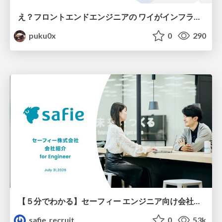
え？フロントエンドエンジニアの ワイがインフラも！？
puku0x
0
290
【５分でわかる】セーフィー エンジニア向け会社紹介
safie_recruit
0
53k