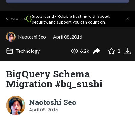
SiteGround - Reliable hosting with speed,
·
→
SPONSORED
security, and support you can count on.
Naotoshi Seo
April 08, 2016
Technology
6.2k
2
BigQuery Schema
Migration #bq_sushi
Naotoshi Seo
April 08, 2016