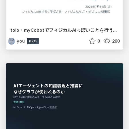
toio・myCobotでフィジカルAIっぽいことを行うための検討（とりあえず調査） / フィジカルAI LT（IoTLTによる開催）
you
0
280
PRO