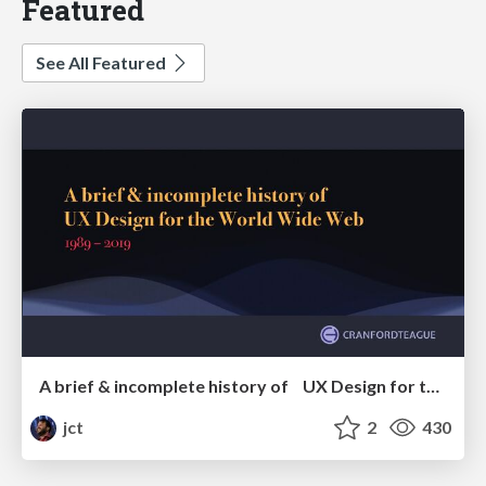
Featured
See All Featured
A brief & incomplete history of UX Design for the World Wide Web: 1989–2019
jct
2
430