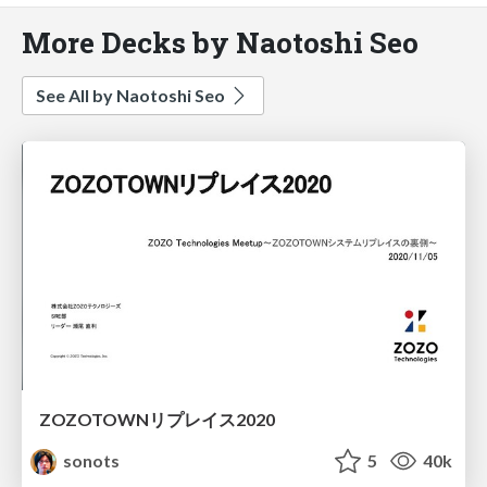
More Decks by Naotoshi Seo
See All by Naotoshi Seo
ZOZOTOWNリプレイス2020
sonots
5
40k