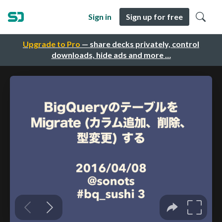
Sign in
Sign up for free
Upgrade to Pro
— share decks privately, control
downloads, hide ads and more …