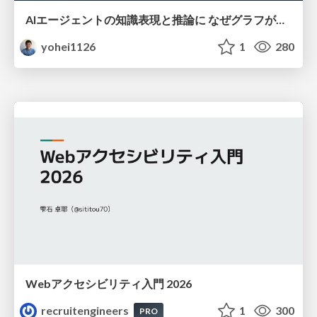
AIエージェントの知識表現と推論に なぜグラフが使われるのか - 記号的AIの復権とニューラルAIとの統合
yohei1126
1
280
Webアクセシビリティ入門 2026
recruitengineers
1
300
PRO