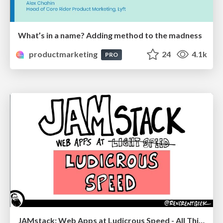
What’s in a name? Adding method to the madness
productmarketing
24
4.1k
PRO
JAMstack: Web Apps at Ludicrous Speed - All Things Open 2022