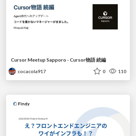
Cursor Meetup Sapporo - Cursor物語 続編
cocacola917
0
110