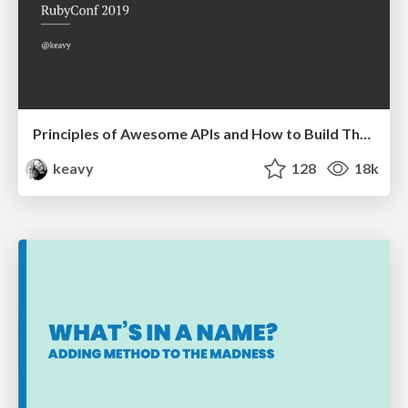
Principles of Awesome APIs and How to Build Them.
keavy
128
18k