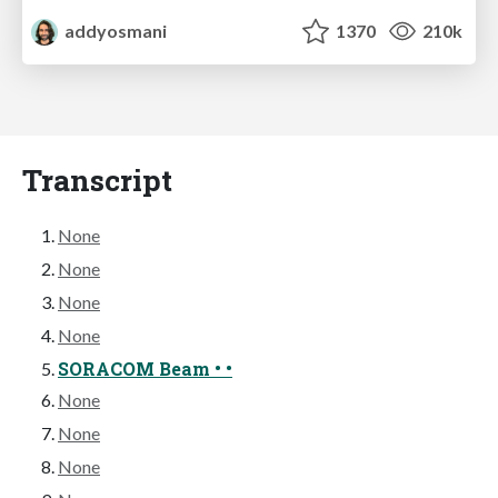
addyosmani
1370
210k
Transcript
None
None
None
None
SORACOM Beam • •
None
None
None