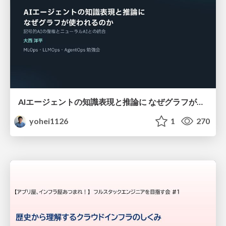
AIエージェントの知識表現と推論に なぜグラフが使われるのか - 記号的AIの復権とニューラルAIとの統合
yohei1126
1
270