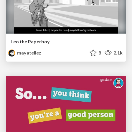
Leo the Paperboy
mayatellez
8
2.1k