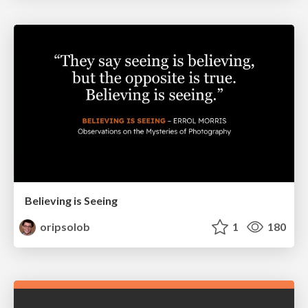
Believing is Seeing
oripsolob
1
180