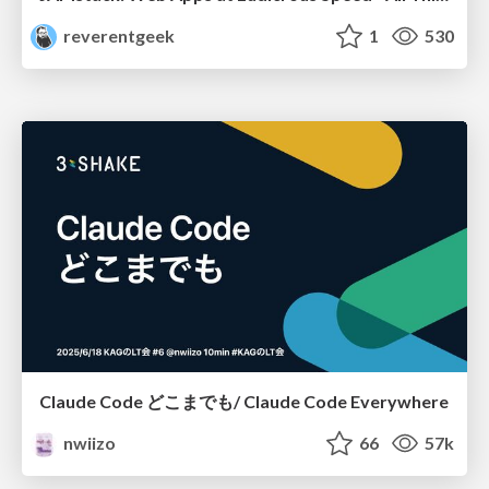
reverentgeek
1
530
Claude Code どこまでも/ Claude Code Everywhere
nwiizo
66
57k