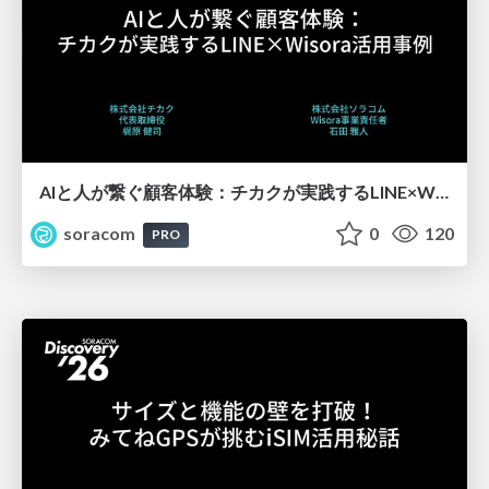
AIと人が繋ぐ顧客体験：チカクが実践するLINE×Wisora活用事例【SORACOM Discovery 2026】
soracom
0
120
PRO