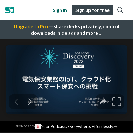
Sign in
Sign up for free
Upgrade to Pro
— share decks privately, control
downloads, hide ads and more …
·
Your Podcast. Everywhere. Effortlessly.
→
SPONSORED