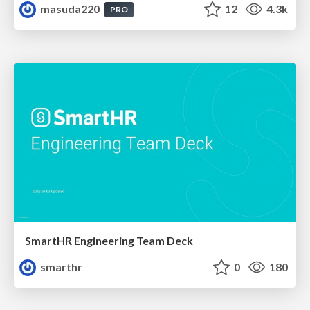
masuda220
12
4.3k
PRO
SmartHR Engineering Team Deck
smarthr
0
180