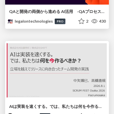
QAと開発の両側から進める AI活用 -QAプロセスAI支援ツールキットと Inner Loop / Outer Loopの取り組み-
legalontechnologies
2
430
PRO
AIは実装を速くする。では、私たちは何を今作るべきか？－立場を越えてリリースに向き合ったチーム開発の実践 / 20260801 Hiromi Nakaya and Naoki Takahashi