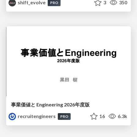
shift_evolve
3
350
PRO
事業価値と Engineering 2026年度版
recruitengineers
16
6.3k
PRO