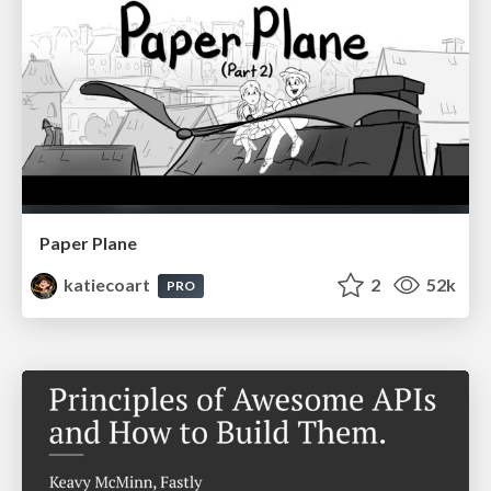
Paper Plane
katiecoart
2
52k
PRO