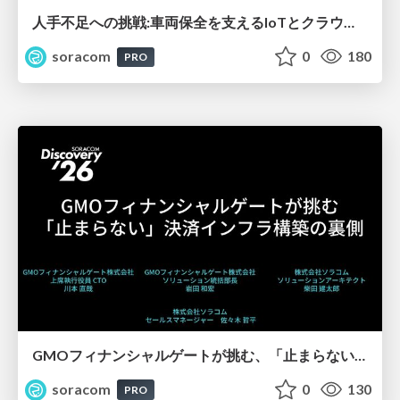
人手不足への挑戦:車両保全を支えるIoTとクラウド内製化の道【SORACOM Discovery 2026】
soracom
0
180
PRO
GMOフィナンシャルゲートが挑む、「止まらない」決済インフラ構築の裏側【SORACOM Discovery 2026】
soracom
0
130
PRO