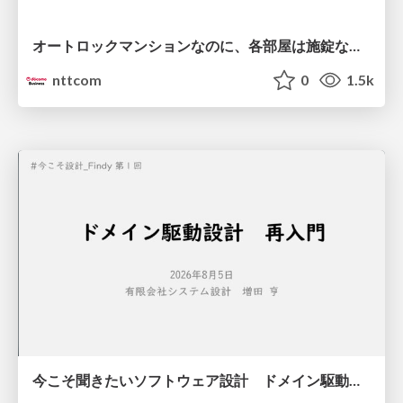
オートロックマンションなのに、各部屋は施錠なし！？ 攻撃者が組織内ネットワークで大暴れする理由 / The Front Door Is Locked, but the Rooms Are Wide Open: Why Attackers Move Freely Inside Enterprise Networks
nttcom
0
1.5k
今こそ聞きたいソフトウェア設計 ドメイン駆動設計再入門