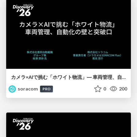
カメラ×AIで挑む「ホワイト物流」― 車両管理、自動化の壁と突破口【SORACOM Discovery 2026】
soracom
0
200
PRO