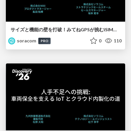
サイズと機能の壁を打破！みてねGPSが挑むiSIM活用秘話【SORACOM Discovery 2026】
soracom
0
110
PRO