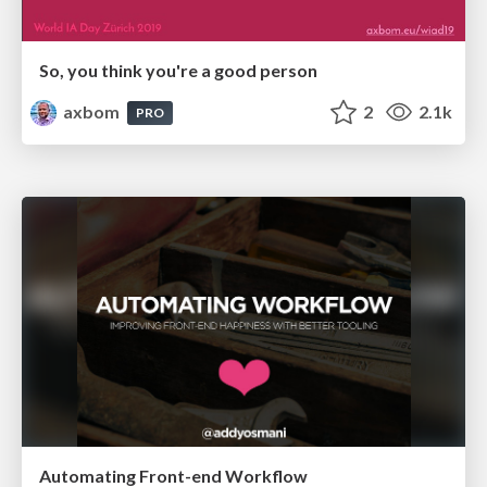
So, you think you're a good person
axbom
2
2.1k
PRO
Automating Front-end Workflow