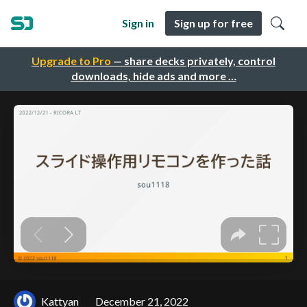
Sign in
Sign up for free
Upgrade to Pro
— share decks privately, control
downloads, hide ads and more …
Kattyan
December 21, 2022