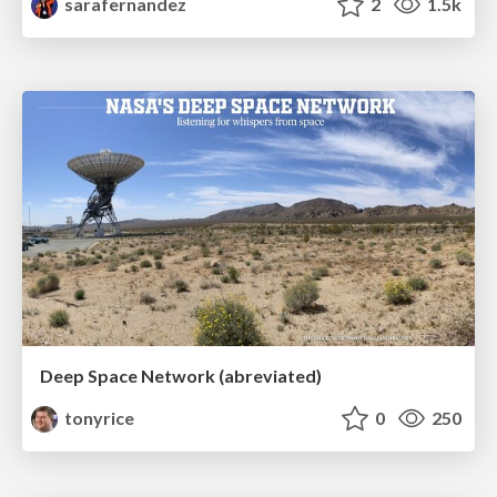
sarafernandez
2
1.5k
Deep Space Network (abreviated)
tonyrice
0
250