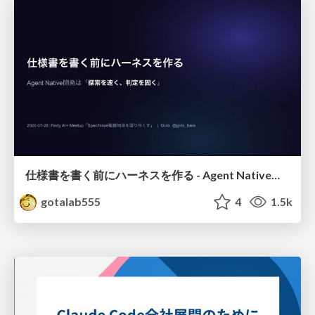
仕様書を書く前にハーネスを作る - Agent Native開発は「探索を速く、判定を固く」
gotalab555
4
1.5k