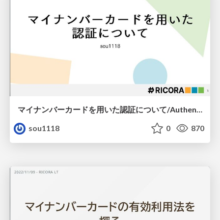
マイナンバーカードを用いた認証について/Authentication-using-the-My-Number-Card
sou1118
0
870