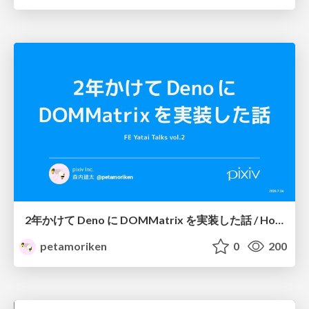
2年かけて Deno に DOMMatrix を実装した話 / How I implemented DOMMatrix in Deno over two years
petamoriken
0
200