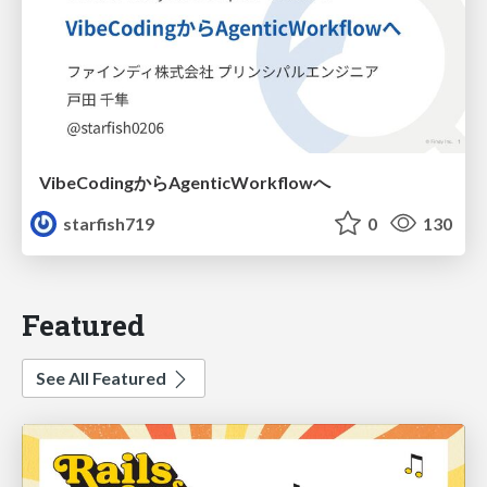
VibeCodingからAgenticWorkflowへ
starfish719
0
130
Featured
See All Featured