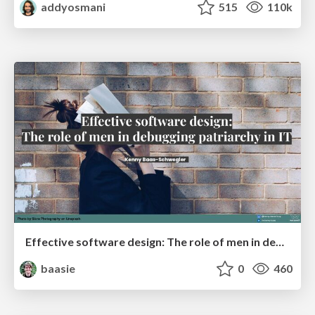
addyosmani
515
110k
Effective software design: The role of men in debugging patriarchy in IT @ Voxxed Days AMS
baasie
0
460