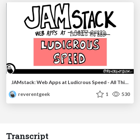
JAMstack: Web Apps at Ludicrous Speed - All Things Open 2022
reverentgeek
1
530
Transcript