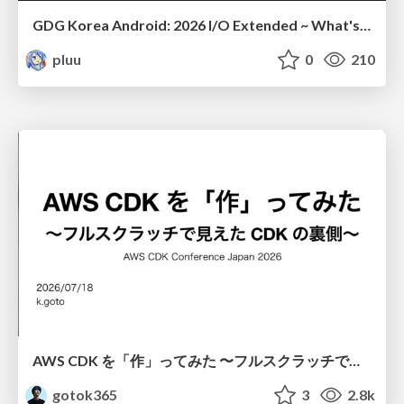
GDG Korea Android: 2026 I/O Extended ~ What's new in Android development tools
pluu
0
210
AWS CDK を「作」ってみた 〜フルスクラッチで見えた CDK の裏側〜 / aws-cdk-from-scratch
gotok365
3
2.8k