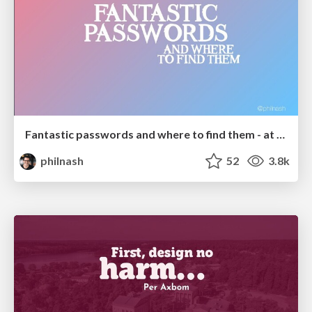
Fantastic passwords and where to find them - at NoRuKo
philnash
52
3.8k