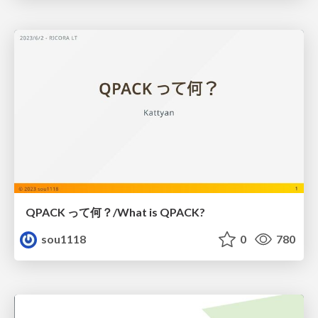
QPACK って何？/What is QPACK?
sou1118
0
780