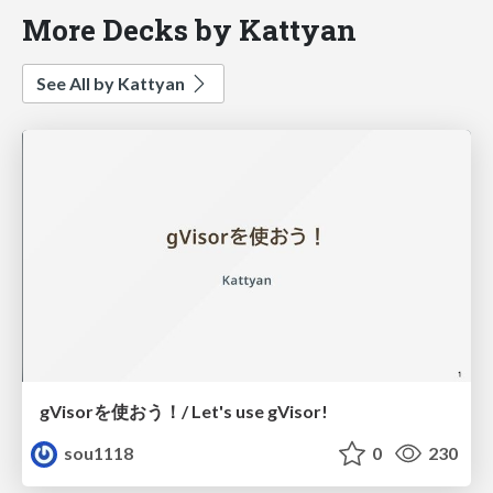
More Decks by Kattyan
See All by Kattyan
gVisorを使おう！/ Let's use gVisor!
sou1118
0
230