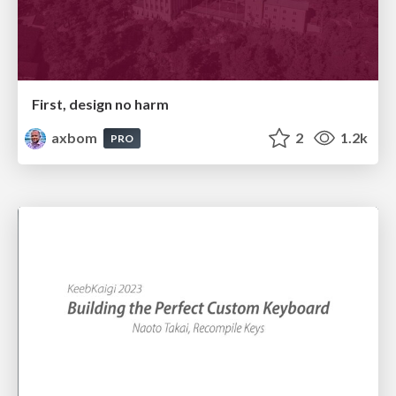
First, design no harm
axbom
2
1.2k
PRO