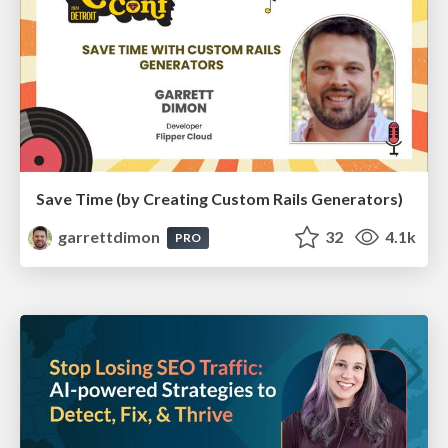
Save Time (by Creating Custom Rails Generators)
garrettdimon
32
4.1k
PRO