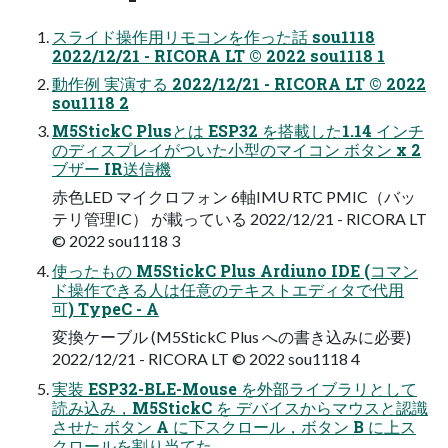
スライド操作用リモコンを作った話 sou1118
2022/12/21 - RICORA LT © 2022 sou1118 1
動作例 実演する 2022/12/21 - RICORA LT © 2022
sou1118 2
M5StickC Plusとは ESP32 を搭載した1.14 インチ
のディスプレイがついた小型のマイコン ボタン x 2
ブザー IR送信機
赤色LED マイクロフォン 6軸IMU RTC PMIC（バッ
テリ管理IC） が載っている 2022/12/21 - RICORA LT
© 2022 sou1118 3
使ったもの M5StickC Plus Ardiuno IDE (コマン
ド操作できる人は任意のテキストエディタで代用
可) TypeC - A
変換ケーブル (M5StickC Plus への書き込みに必要)
2022/12/21 - RICORA LT © 2022 sou1118 4
実装 ESP32-BLE-Mouse を外部ライブラリとして
読み込み，M5StickC を デバイスからマウスと認識
させた ボタン A に下スクロール，ボタン B に上ス
クロールを割り当てた