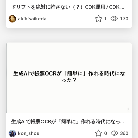
ドリフトを絶対に許さない（？）CDK運用 / CDK Ops with Zero Tolerance for Drifts (?)
akihisaikeda
1
170
生成AIで帳票OCRが「簡単に」作れる時代になった？
kon_shou
0
360