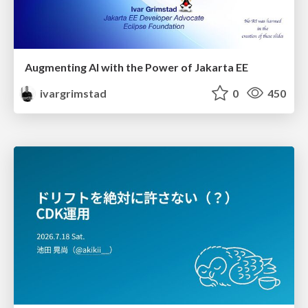
Augmenting AI with the Power of Jakarta EE
ivargrimstad
0
450