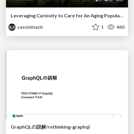
Leveraging Curiosity to Care for An Aging Population
cassininazir
1
460
GraphQLの誤解/rethinking-graphql