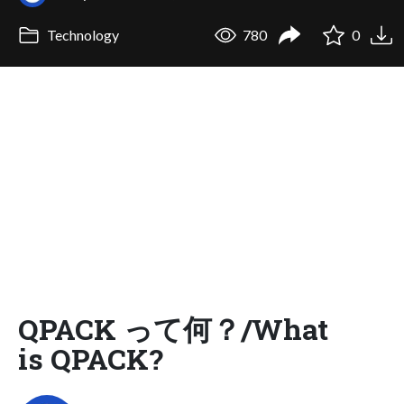
Technology
780
0
QPACK って何？/What
is QPACK?