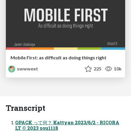
Mobile First: as difficult as doing things right
swwweet
225
10k
Transcript
QPACK って何？ Kattyan 2023/6/2 - RICORA
LT © 2023 sou1118