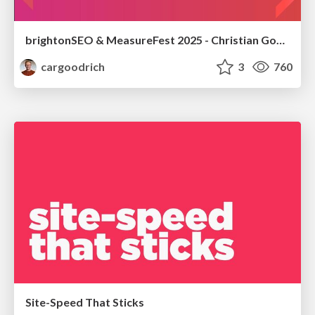
brightonSEO & MeasureFest 2025 - Christian Goodrich - Winning strategies for Black Friday CRO & PPC
cargoodrich
3
760
Site-Speed That Sticks