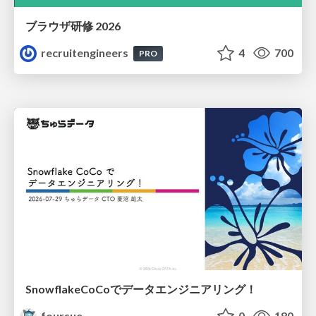
ブラウザ研修 2026
recruitengineers
4
700
PRO
SnowflakeCoCoでデータエンジニアリング！
foursue
0
180