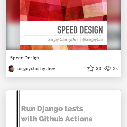
Speed Design
sergeychernyshev
33
2k