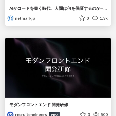
AIがコードを書く時代、人間は何を保証するのか———馬場さんと考える、開発者に求められる新しい責任と価値 - TECH PLAY
netmarkjp
0
1.3k
モダンフロントエンド 開発研修
recruitengineers
3
500
PRO