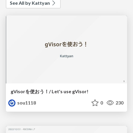
See All by Kattyan
gVisorを使おう！/ Let's use gVisor!
sou1118
0
230