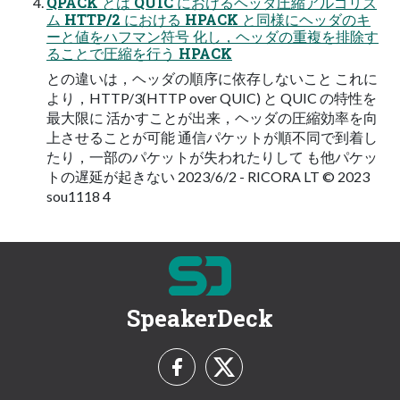
QPACK とは QUIC におけるヘッダ圧縮アルゴリズ
ム HTTP/2 における HPACK と同様にヘッダのキ
ーと値をハフマン符号 化し，ヘッダの重複を排除す
ることで圧縮を行う HPACK
との違いは，ヘッダの順序に依存しないこと これに
より，HTTP/3(HTTP over QUIC) と QUIC の特性を
最大限に 活かすことが出来，ヘッダの圧縮効率を向
上させることが可能 通信パケットが順不同で到着し
たり，一部のパケットが失われたりして も他パケッ
トの遅延が起きない 2023/6/2 - RICORA LT © 2023
sou1118 4
SpeakerDeck