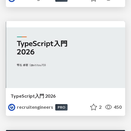
TypeScript入門 2026
recruitengineers
2
450
PRO