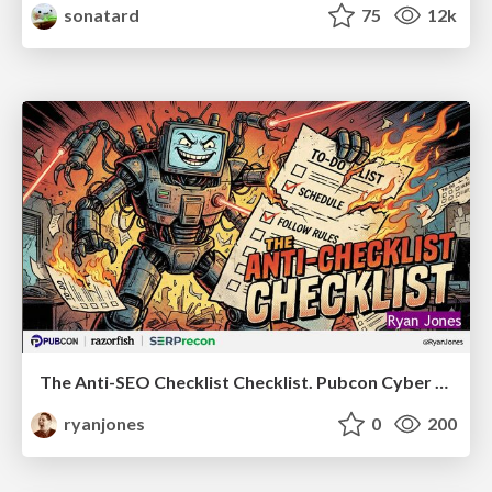
sonatard
75
12k
The Anti-SEO Checklist Checklist. Pubcon Cyber Week
ryanjones
0
200