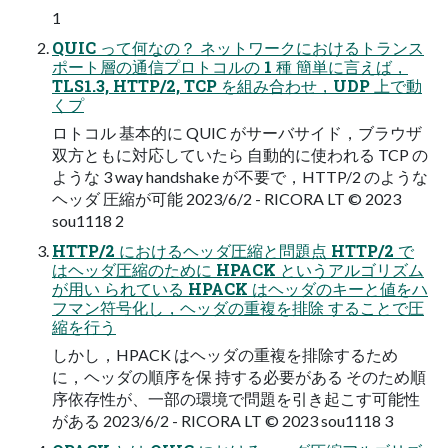
1
QUIC って何なの？ ネットワークにおけるトランス
ポート層の通信プロトコルの 1 種 簡単に言えば，
TLS1.3, HTTP/2, TCP を組み合わせ，UDP 上で動
くプ
ロトコル 基本的に QUIC がサーバサイド，ブラウザ
双方ともに対応していたら 自動的に使われる TCP の
ような 3 way handshake が不要で，HTTP/2 のような
ヘッダ 圧縮が可能 2023/6/2 - RICORA LT © 2023
sou1118 2
HTTP/2 におけるヘッダ圧縮と問題点 HTTP/2 で
はヘッダ圧縮のために HPACK というアルゴリズム
が用い られている HPACK はヘッダのキーと値をハ
フマン符号化し，ヘッダの重複を排除 することで圧
縮を行う
しかし，HPACK はヘッダの重複を排除するため
に，ヘッダの順序を保 持する必要がある そのため順
序依存性が、一部の環境で問題を引き起こす可能性
がある 2023/6/2 - RICORA LT © 2023 sou1118 3