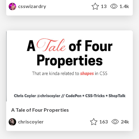
csswizardry
13
1.4k
A Tale of Four Properties
chriscoyier
163
24k