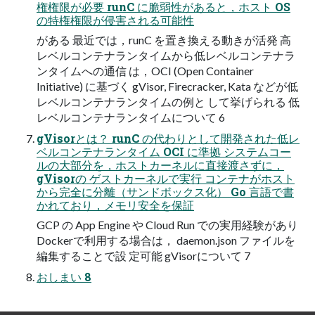
権権限が必要 runC に脆弱性があると，ホスト OS
の特権権限が侵害される可能性
がある 最近では，runC を置き換える動きが活発 高
レベルコンテナランタイムから低レベルコンテナラ
ンタイムへの通信 は，OCI (Open Container
Initiative) に基づく gVisor, Firecracker, Kata などが低
レベルコンテナランタイムの例と して挙げられる 低
レベルコンテナランタイムについて 6
gVisorとは？ runC の代わりとして開発された低レ
ベルコンテナランタイム OCI に準拠 システムコー
ルの大部分を，ホストカーネルに直接渡さずに，
gVisorの ゲストカーネルで実行 コンテナがホスト
から完全に分離（サンドボックス化） Go 言語で書
かれており，メモリ安全を保証
GCP の App Engine や Cloud Run での実用経験があり
Dockerで利用する場合は， daemon.json ファイルを
編集することで設 定可能 gVisorについて 7
おしまい 8