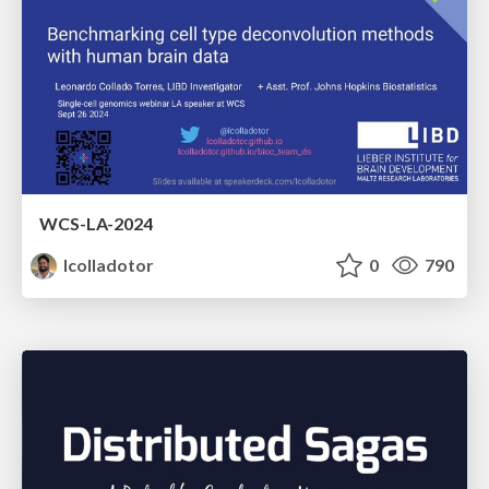
WCS-LA-2024
lcolladotor
0
790