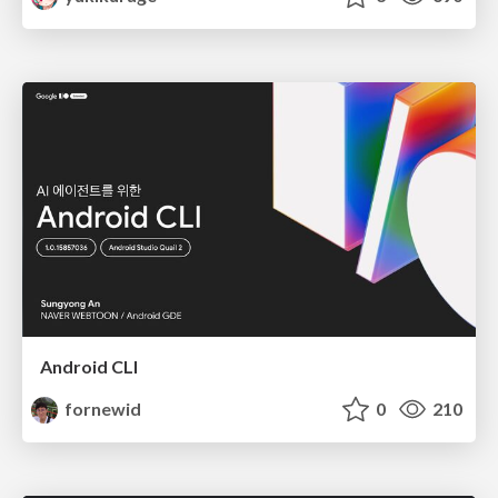
Android CLI
fornewid
0
210