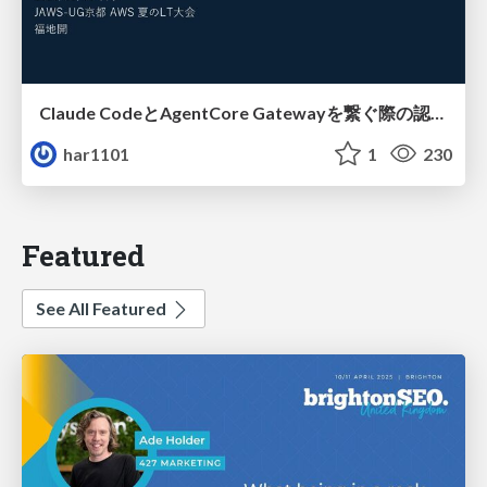
Claude CodeとAgentCore Gatewayを繋ぐ際の認証認可 / Authentication and authorization when connecting Claude Code with AgentCore Gateway
har1101
1
230
Featured
See All Featured