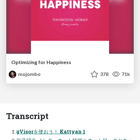
Optimizing for Happiness
mojombo
378
71k
Transcript
gVisorを使おう！ Kattyan 1