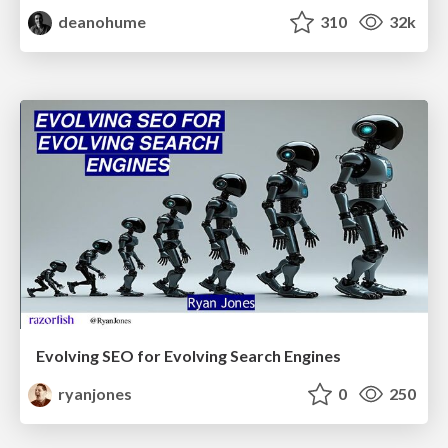
deanohume
310
32k
Evolving SEO for Evolving Search Engines
ryanjones
0
250