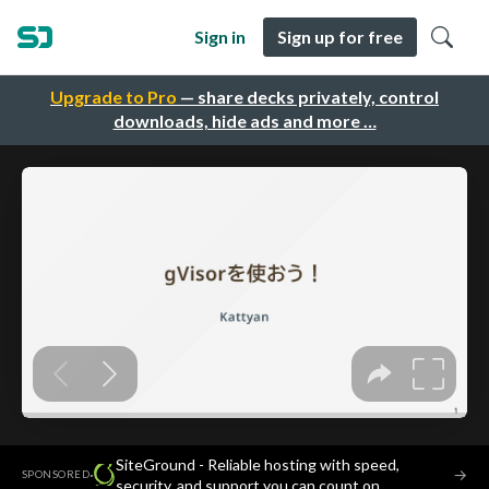
Sign in
Sign up for free
Upgrade to Pro
— share decks privately, control
downloads, hide ads and more …
SiteGround - Reliable hosting with speed,
·
→
SPONSORED
security, and support you can count on.