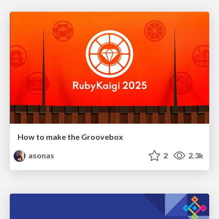
How to make the Groovebox
asonas
2
2.3k