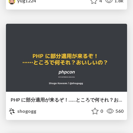
yug1224
4
1.8k
PHP に部分適用が来るぞ！……ところで何それ？おいしいの？ #phpcon / phpcon-2026
shogogg
0
560