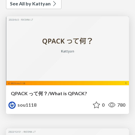
See All by Kattyan
QPACK って何？/What is QPACK?
sou1118
0
780