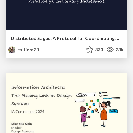
Distributed Sagas: A Protocol for Coordinating Microservices
caitiem20
333
23k