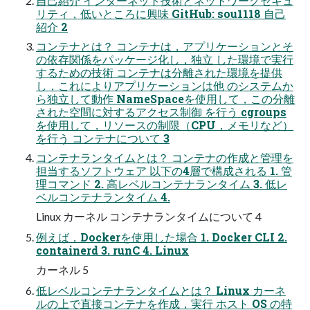
自己紹介 インターネット技術とネットワークセキュ
リティ，低いところに興味 GitHub: sou1118 自己
紹介 2
コンテナとは？ コンテナは，アプリケーションとそ
の依存関係をパッケージ化し，独立 した環境で実行
するための技術 コンテナは分離された環境を提供
し，これによりアプリケーションは他 のシステムか
ら独立して動作 NameSpaceを使用して，この分離
された空間に対するアクセス制御 を行う cgroups
を使用して，リソースの制限（CPU，メモリなど）
を行う コンテナについて 3
コンテナランタイムとは？ コンテナの作成と管理を
担当するソフトウェア 以下の4層で構成される 1. 管
理コマンド 2. 高レベルコンテナランタイム 3. 低レ
ベルコンテナランタイム 4.
Linux カーネル コンテナランタイムについて 4
例えば，Dockerを使用した場合 1. Docker CLI 2.
containerd 3. runC 4. Linux
カーネル 5
低レベルコンテナランタイムとは？ Linux カーネ
ルの上で直接コンテナを作成，実行 ホスト OS の特