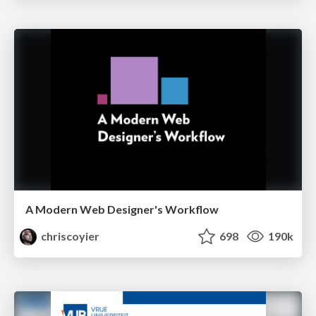
A Modern Web Designer's Workflow
chriscoyier
698
190k