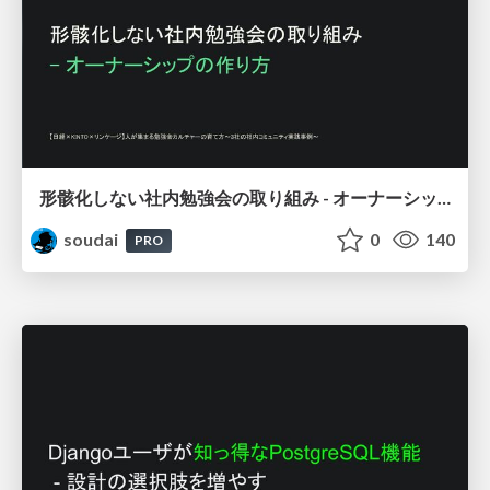
形骸化しない社内勉強会の取り組み - オーナーシップの作り方 / In-house study session
soudai
0
140
PRO