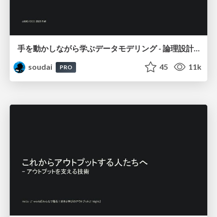
手を動かしながら学ぶデータモデリング - 論理設計から物理設計まで / Data modeling
soudai
45
11k
PRO