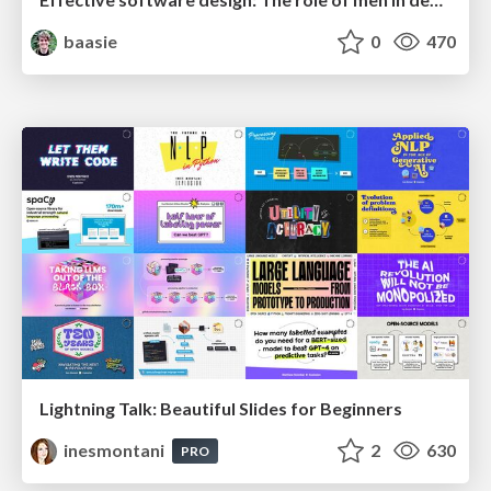
baasie
0
470
Lightning Talk: Beautiful Slides for Beginners
inesmontani
2
630
PRO