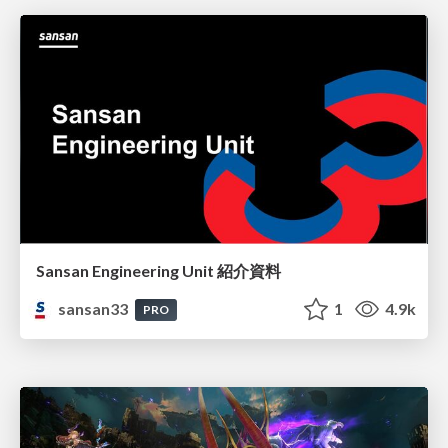
Sansan Engineering Unit 紹介資料
sansan33
1
4.9k
PRO