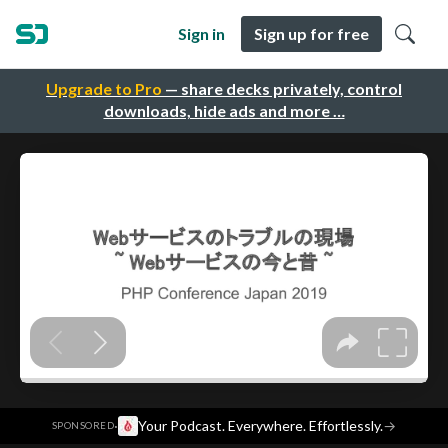
Sign in
Sign up for free
Upgrade to Pro
— share decks privately, control
downloads, hide ads and more …
·
Your Podcast. Everywhere. Effortlessly.
→
SPONSORED