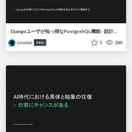
Djangoユーザが知っ得なPostgreSQL機能 - 設計の選択肢を増やす / Djang-use-PostgreSQL
soudai
1
280
PRO