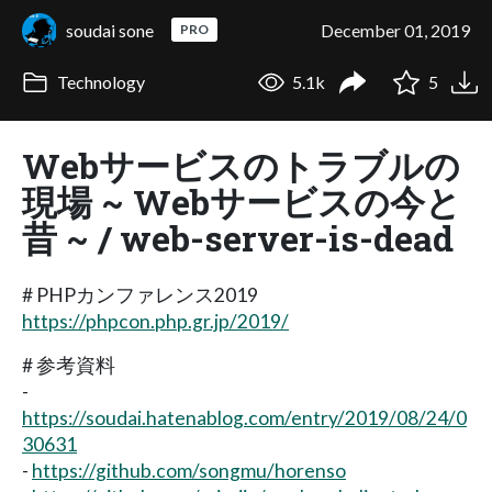
soudai sone
December 01, 2019
PRO
Technology
5.1k
5
Webサービスのトラブルの
現場 ~ Webサービスの今と
昔 ~ / web-server-is-dead
# PHPカンファレンス2019
https://phpcon.php.gr.jp/2019/
# 参考資料
-
https://soudai.hatenablog.com/entry/2019/08/24/0
30631
-
https://github.com/songmu/horenso