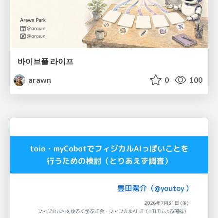
바이브풀 라이프
arawn
0
100