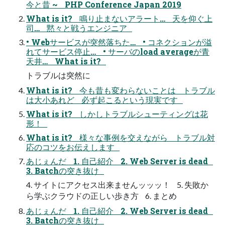
今と昔 ~ PHP Conference Japan 2019
What is it? 鳴り止まないアラート… 天を仰ぐ上
司… 黙々と戦うエンジニア
• Webサービスが突然落ちた… • コネクションが溢
れてサービス停止… • サーバのload averageが青
天井… What is it?
トラブルは突然に
What is it? 今も昔も変わらないことは トラブル
は大小あれど 必ず起こるという現実です
What is it? しかしトラブルシューティングは花
形！
What is it? 様々な事例を交えながら トラブル対
応のコツをお伝えします
あじぇんだ 1. 自己紹介 2. Web Server is dead
3. Batchの突き抜け
4. サイトにアクセス出来ませんッッッ！ 5. 失敗か
ら学ぶクラウドの正しい歩き方 6. まとめ
あじぇんだ 1. 自己紹介 2. Web Server is dead
3. Batchの突き抜け