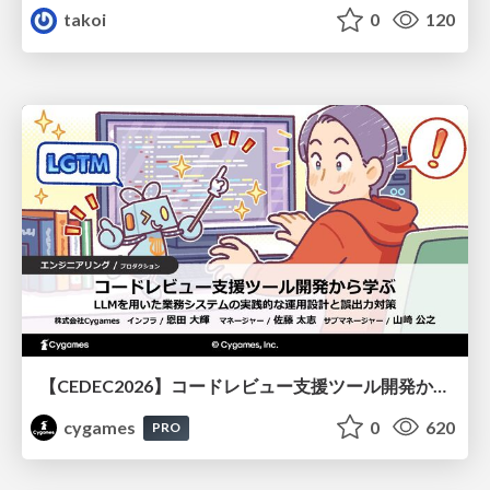
takoi
0
120
【CEDEC2026】コードレビュー支援ツール開発から学ぶ：LLMを用いた業務システムの実践的な運用設計と誤出力対策
cygames
0
620
PRO