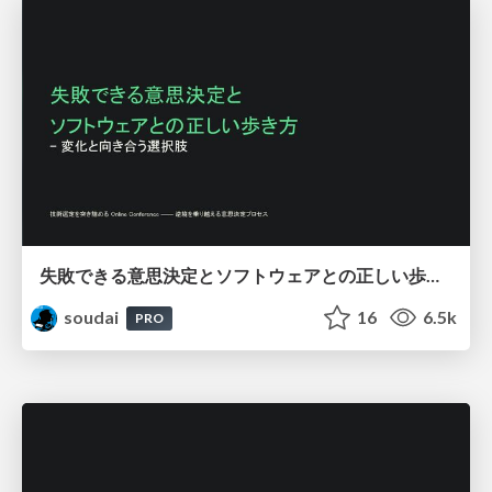
失敗できる意思決定とソフトウェアとの正しい歩き方_-_変化と向き合う選択肢/ Designing for Reversible Decisions
soudai
16
6.5k
PRO