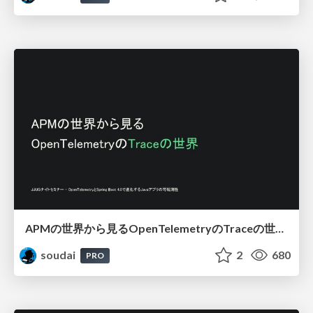
APMの世界から見るOpenTelemetryのTraceの世界 / OpenTelemetry in the Java
soudai
2
680
PRO