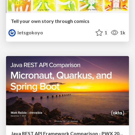
Tell your own story through comics
letsgokoyo
1
1k
Java REST API Framework Comparison - PWX 2021