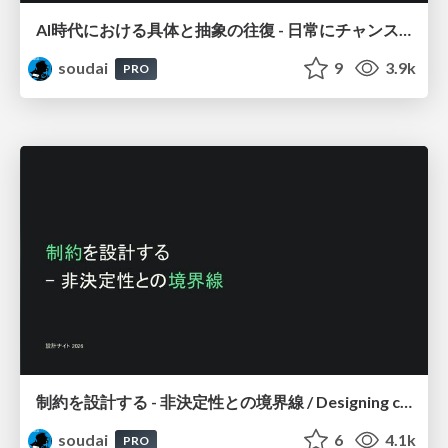
AI時代における具体と抽象の往復 - 日常にチャンスがある / Moving Between the Concrete
soudai
9
3.9k
PRO
制約を設計する - 非決定性との境界線 / Designing constraints
soudai
6
4.1k
PRO