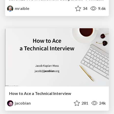
mraible
34
9.6k
How to Ace a Technical Interview
jacobian
281
24k