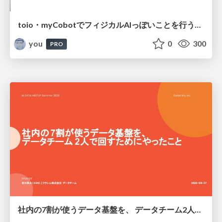
toio・myCobotでフィジカルAIっぽいことを行うための検討（とりあえず調査） / フィジカルAI LT（IoTLTによる開催）
you
0
300
PRO
社内の7割が使うデータ基盤を、 データチーム2人で回すためにやったこと