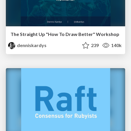
The Straight Up "How To Draw Better" Workshop
denniskardys
239
140k