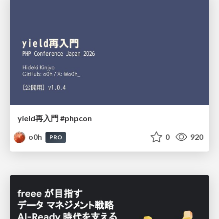
yield再入門 #phpcon
o0h
0
920
PRO