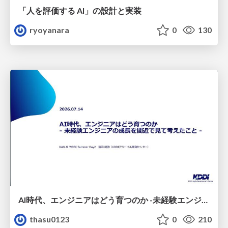
「人を評価する AI」の 設計と実装
ryoyanara
0
130
AI時代、エンジニアはどう育つのか -未経験エンジニアの成長を間近で見て考えたこと-
thasu0123
0
210