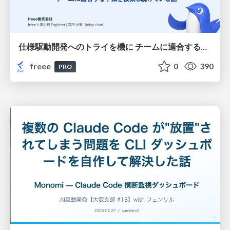
仕様駆動開発へのトライを機に チームに適合する手法を模索し続けている話
freee
0
390
PRO