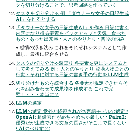
クを切り分けることで、思考回路を作っていく
タスクを切り分ける 例 「ダウナーな女子の日記生成
AI」を作るとする
「ダウナーな女子の日記生成AI」を作る 日記に書く
内容になり得る要素をピックアップ • 天気、食べた
もの • あった出来事 • 人とのやりとり • 普段の悩み
• 感情の浮き沈み これをそれぞれシステムとして作
成し、最後に統合させる
タスクの切り分け->深ぼり 各要素を更にシステムと
して考えてみる 例：人とのやりとり 登場人物ごとの
行動・それに対する日記の書き手の行動をLLM生成
切り分けたものを統合する 各要素が規定できたらそ
れを組み合わせて成果物を作成する これで完
璧！・・・本当に？
LLMの選定
LLMの選定 意外と軽視されがち言語モデルの選定 •
OpenAI: 超優秀だがめちゃめちゃ厳しい • Palm2:
優秀だが生成できる文章の長さがそこまで長くない
• AIのべりすと: