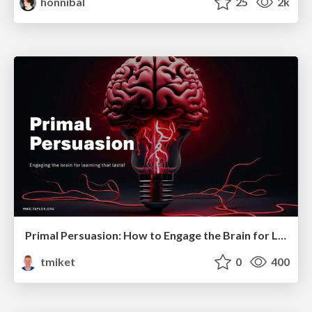
honnibal
25
2k
Primal Persuasion: How to Engage the Brain for Learning That Lasts
tmiket
0
400