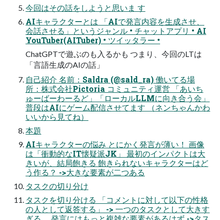
今回はその話をしようと思いま す
AIキャラクターとは 「AIで発言内容を生成させ、
会話させる」というジャンル • チャットアプリ • AI
YouTuber(AITuber) • ツイッタラー •
ChatGPTで遊ぶのも入るかも つまり、今回のLTは
「言語生成のAIの話」
自己紹介 名前：Saldra (@sald_ra) 働いてる場
所：株式会社Pictoria コミュニティ運営 「あいち
ゅーばーわーるど」「ローカルLLMに向き合う会」
普段はAIにゲーム配信させてます （ネンちゃんかわ
いいから見てね）
本題
AIキャラクターの悩み とにかく発言が薄い！ 画像
は「衝動的なIT懐疑派JK」 最初のインパクトは大
きいが、結局飽きる 飽きられないキャラクターはど
う作る？ ->大きな要素が二つある
タスクの切り分け
タスクを切り分ける 「コメントに対して以下の性格
の人として返答する」 -> 一つのタスクとして大きす
ぎる。 発言にはもっと複雑な要素があるはず ->タス