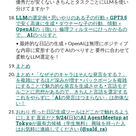
優秀だが安くない きちんとタスクごとにLLMを使い
分けてますか？
LLMの選定例 • 思いやりのある子の行動 ◦ GPT3.5
で安く高速に生成 • ダウナーな子の行動、情動 ◦
OpenAIの（強い）倫理フィルターにひっかかるの
で、 AIのべりすと
• 最終的な日記の生成 ◦ OpenAIは無理にポジティブ
な内容に変形するので AIのべりすと 要件に合わせて
柔軟なLLM選定を！
まとめ
まとめ • 「なぜそのキャラはそんな発言をする？」
を複雑にするほど深みが増す • バックボーンを複雑
にすることで魅力的な発言を生成させる • 言語モデ
ルごとに思想があるので、きちんと言語を選定する
これをやらずに「AIの発言はつまらない」は勿体な
い！
おわり 作った日記生成ツールはどこかで触れるよう
にします 直近だと9/24(日)のAI AgentMeetup at
Tokyoが最有力候補（学生無料） 興味を持った人
はお気軽に連絡してください (@sald_ra)