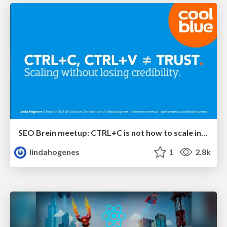
SEO Brein meetup: CTRL+C is not how to scale international SEO
lindahogenes
1
2.8k