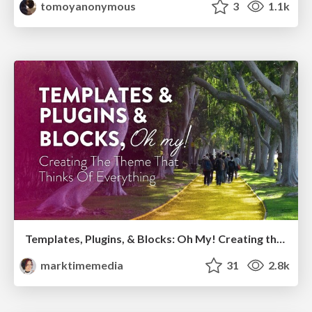
tomoyanonymous
3
1.1k
Templates, Plugins, & Blocks: Oh My! Creating the theme that thinks of everything
marktimemedia
31
2.8k