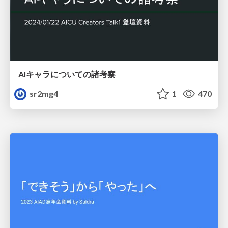
AIキャラについての諸考察
sr2mg4
1
470