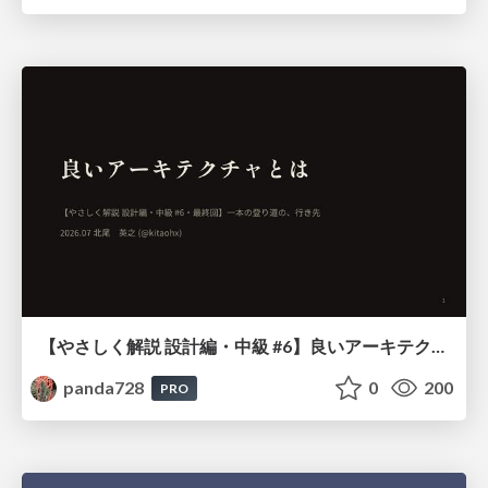
【やさしく解説 設計編・中級 #6】良いアーキテクチャとは ～ 一本の登り道の、行き先 ～
panda728
0
200
PRO