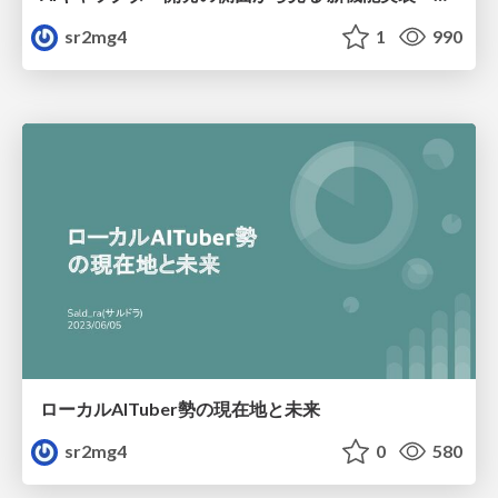
sr2mg4
1
990
ローカルAITuber勢の現在地と未来
sr2mg4
0
580