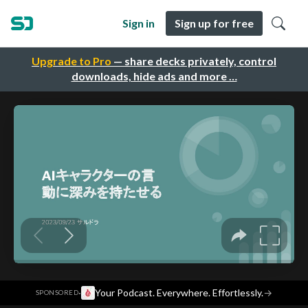
Sign in
Sign up for free
Upgrade to Pro
— share decks privately, control
downloads, hide ads and more …
·
Your Podcast. Everywhere. Effortlessly.
→
SPONSORED