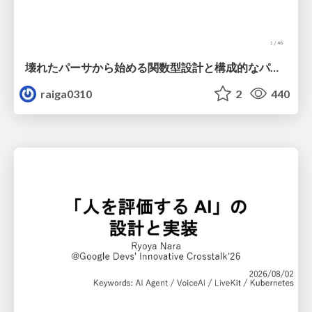
壊れたパーサから始める関数型設計と構成的なパーサ #fp_matsuri
raiga0310
2
440