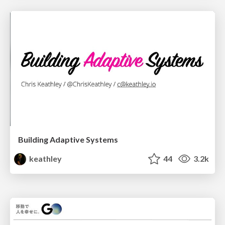
Building Adaptive Systems
keathley
44
3.2k