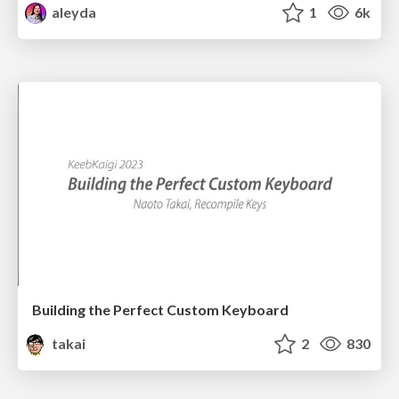
aleyda
1
6k
Building the Perfect Custom Keyboard
takai
2
830