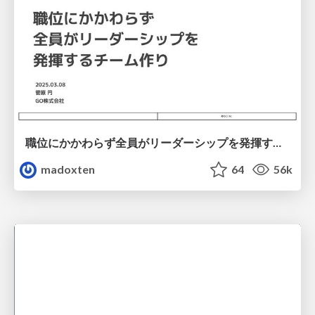
職位にかかわらず全員がリーダーシップを発揮するチーム作り / Building a team where everyone can demonstrate leadership regardless of position
madoxten
64
56k