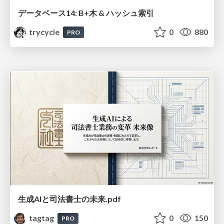
データベース14: B+木 & ハッシュ索引
trycycle
0
880
PRO
生成AIと司法書士の未来.pdf
tagtag
0
150
PRO