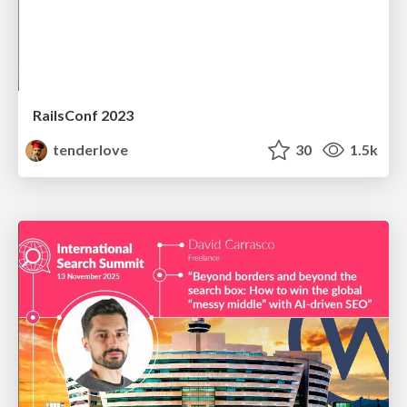
RailsConf 2023
tenderlove
30
1.5k