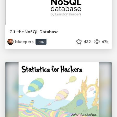
Git: the NoSQL Database
bkeepers
432
67k
PRO