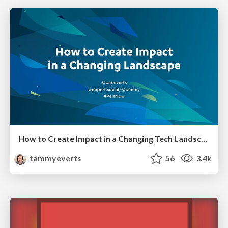
How to Create Impact in a Changing Tech Landscape [PerfNow 2023]
tammyeverts
56
3.4k