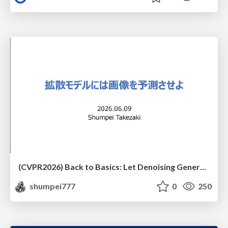
(CVPR2026) Back to Basics: Let Denoising Generative Models Denoise
shumpei777
0
250