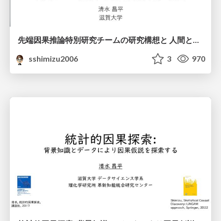
先端因果推論特別研究チームの研究構想と 人間とAIが協働する自律因果探索の展望
sshimizu2006
3
970