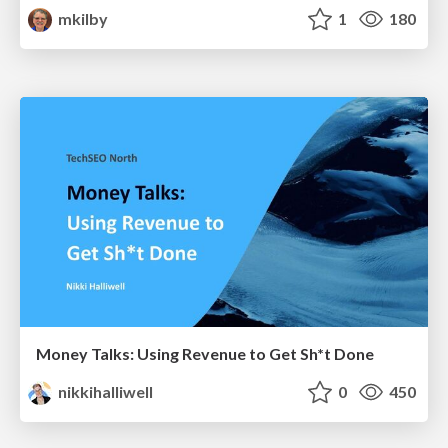
mkilby
1
180
Money Talks: Using Revenue to Get Sh*t Done
nikkihalliwell
0
450