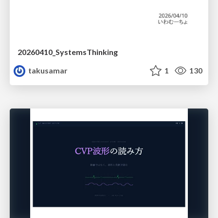
20260410_SystemsThinking
takusamar
1
130