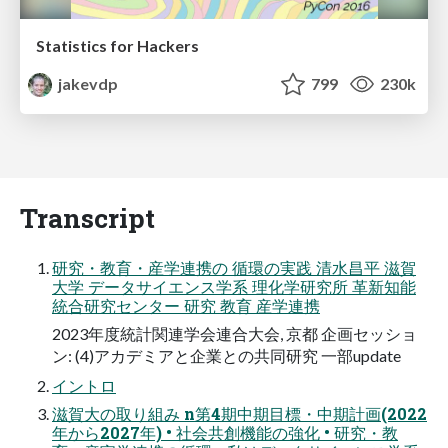
Statistics for Hackers
jakevdp
799
230k
Transcript
研究・教育・産学連携の 循環の実践 清水昌平 滋賀
大学 データサイエンス学系 理化学研究所 革新知能
統合研究センター 研究 教育 産学連携
2023年度統計関連学会連合⼤会, 京都 企画セッショ
ン: (4)アカデミアと企業との共同研究 ⼀部update
イントロ
滋賀大の取り組み n第4期中期目標・中期計画(2022
年から2027年) • 社会共創機能の強化 • 研究・教