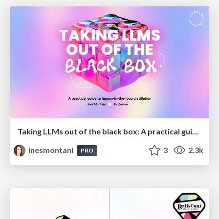
Taking LLMs out of the black box: A practical guide to human-in-the-loop distillation
inesmontani
3
2.3k
PRO