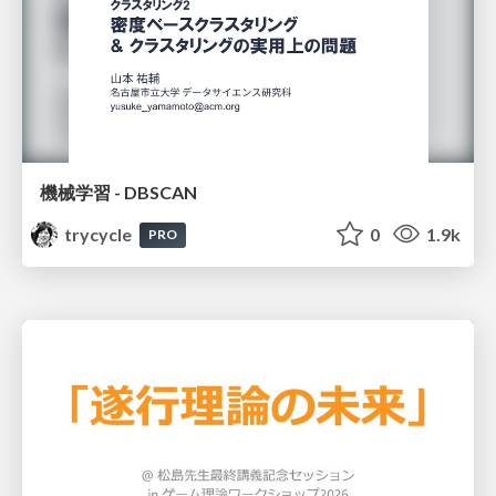
機械学習 - DBSCAN
trycycle
0
1.9k
PRO