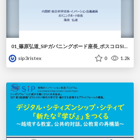
01_篠原弘道_SIPガバニングボード座長_ポスコロSIPへの期待.pdf
sip3ristex
0
1.2k