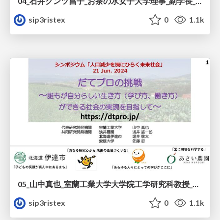
04_石井クンツ昌子_お茶の水女子大学理事_副学長_D_I社会実現へ向けて.pdf
sip3ristex
0
1.1k
05_山中真也_室蘭工業大学大学院工学研究科教授_だてプロの挑戦.pdf
sip3ristex
0
1.1k