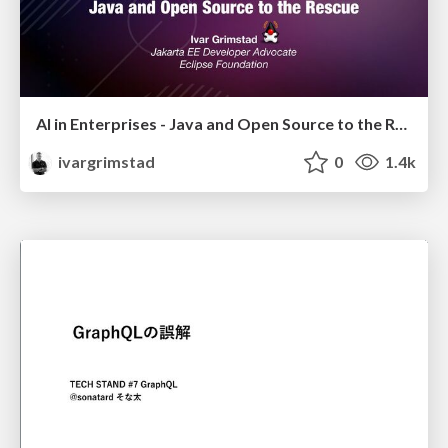
AI in Enterprises - Java and Open Source to the Rescue
ivargrimstad
0
1.4k