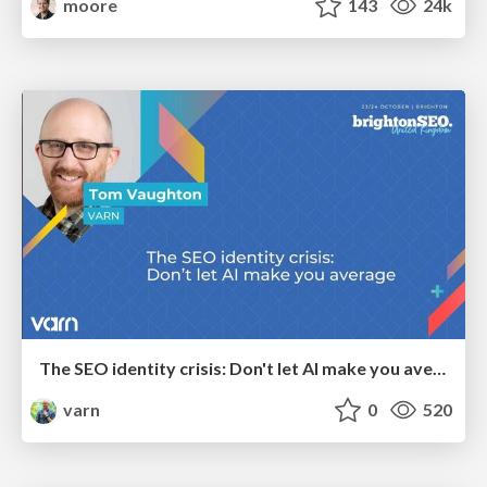
moore
143
24k
The SEO identity crisis: Don't let AI make you average
varn
0
520