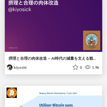
摂理と合理の肉体改造 — AI時代の減量を支える観測・制御・継続
kiyoshi
0
1.9k