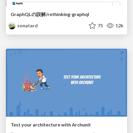
GraphQLの誤解/rethinking-graphql
sonatard
75
12k
Test your architecture with Archunit