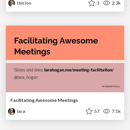
thirion
1
2.3k
Facilitating Awesome Meetings
lara
57
7.1k