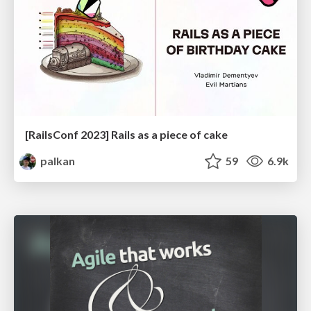
[RailsConf 2023] Rails as a piece of cake
palkan
59
6.9k