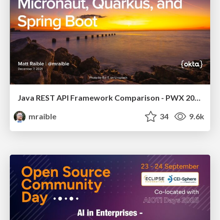
Java REST API Framework Comparison - PWX 2021
mraible
34
9.6k