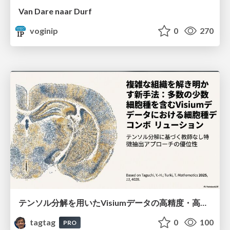
Van Dare naar Durf
voginip
0
270
テンソル分解を用いたVisiumデータの高精度・高速デコンボリューション手法
tagtag
0
100
PRO