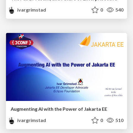
ivargrimstad
0
540
Augmenting AI with the Power of Jakarta EE
ivargrimstad
0
510