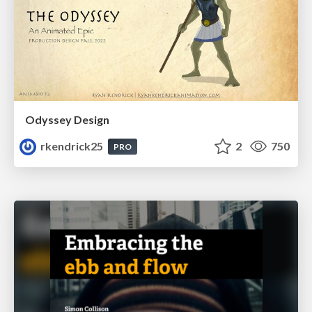
Odyssey Design
rkendrick25
2
750
PRO