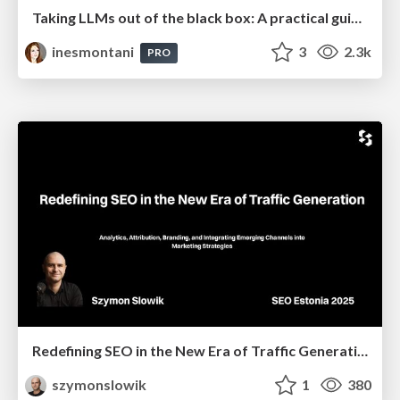
Taking LLMs out of the black box: A practical guide to human-in-the-loop distillation
inesmontani
3
2.3k
PRO
Redefining SEO in the New Era of Traffic Generation
szymonslowik
1
380