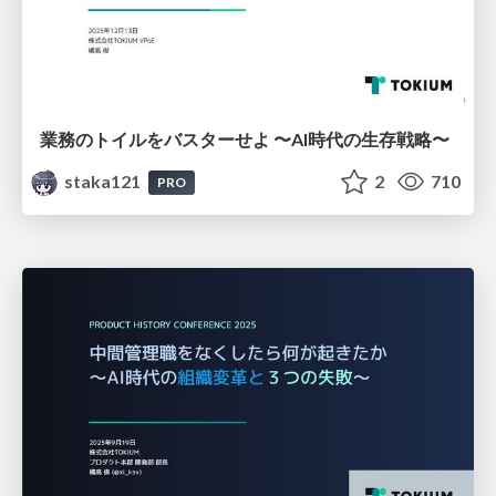
業務のトイルをバスターせよ 〜AI時代の生存戦略〜
staka121
2
710
PRO