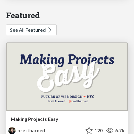
Featured
See All Featured
Making Projects Easy
brettharned
120
6.7k