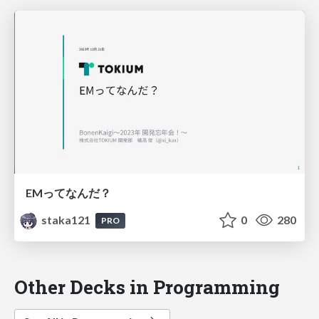
EMってなんだ？
staka121
0
280
PRO
Other Decks in Programming