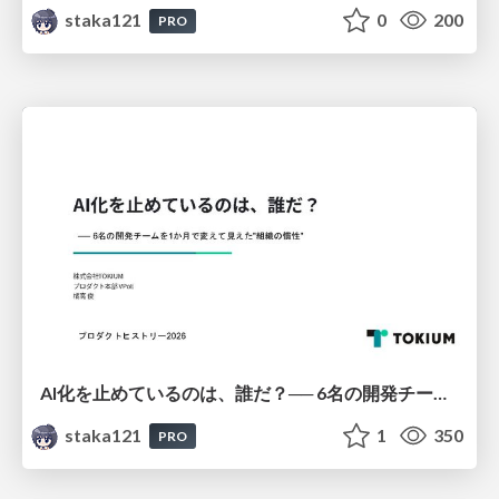
staka121
0
200
PRO
AI化を止めているのは、誰だ？── 6名の開発チームを1か月で変えて見えた"組織の慣性"
staka121
1
350
PRO