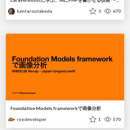
kentaroutakeda
3
670
Foundation Models frameworkで画像分析
ryodeveloper
1
570