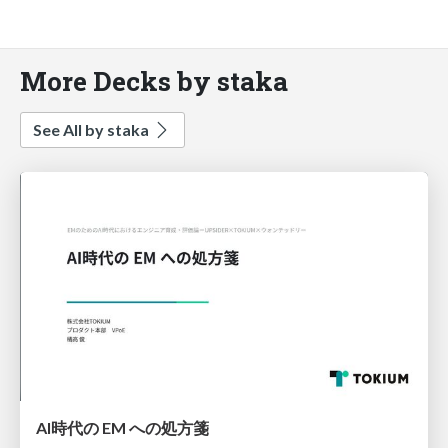
More Decks by staka
See All by staka
AI時代の EM への処方箋