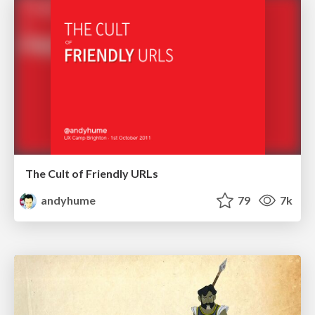
The Cult of Friendly URLs
andyhume
79
7k