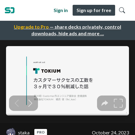
Sign in
Sign up for free
Upgrade to Pro
— share decks privately, control
downloads, hide ads and more …
staka
October 24, 2023
PRO