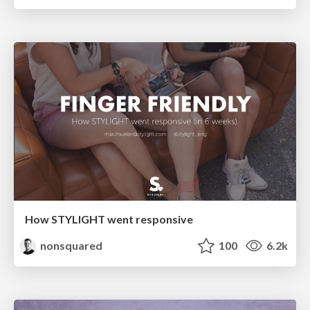
How STYLIGHT went responsive
nonsquared
100
6.2k