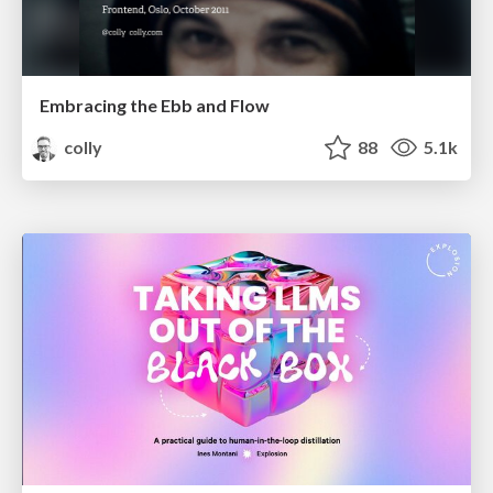
Embracing the Ebb and Flow
colly
88
5.1k