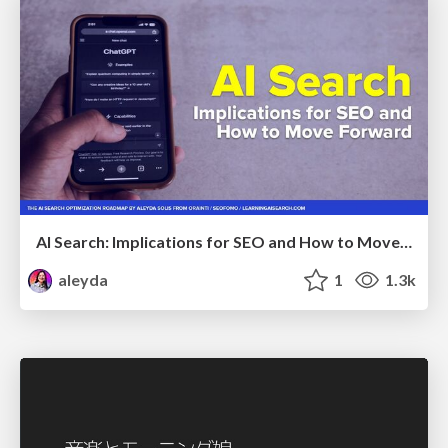
AI Search: Implications for SEO and How to Move Forward - #ShenzhenSEOConference
aleyda
1
1.3k