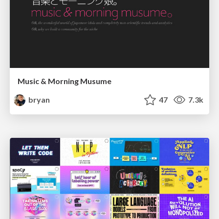
Music & Morning Musume
bryan
47
7.3k