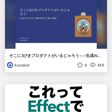
そこに3びきプロダクトがいるじゃろう——生成AI時代における“価値が届かない理由”の構造
kosuket
0
410