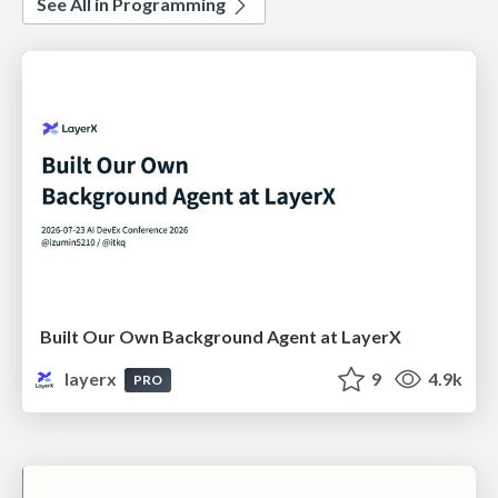
See All in Programming
Built Our Own Background Agent at LayerX
layerx
9
4.9k
PRO