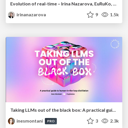
Evolution of real-time – Irina Nazarova, EuRuKo, 2024
irinanazarova
9
1.5k
Taking LLMs out of the black box: A practical guide to human-in-the-loop distillation
inesmontani
3
2.3k
PRO