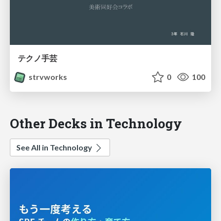
テクノ手芸
strvworks
0
100
Other Decks in Technology
See All in Technology