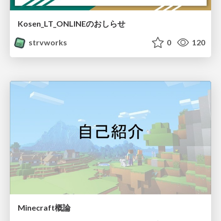
Kosen_LT_ONLINEのおしらせ
strvworks
0
120
Minecraft概論