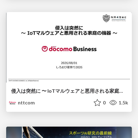
侵入は突然に 〜 IoTマルウェアと悪用される家庭の機器 ～ / When Intrusion Strikes: IoT Malware and the Abuse of Home Devices
nttcom
0
1.5k