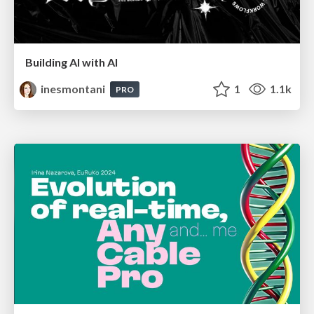
Building AI with AI
inesmontani
1
1.1k
PRO