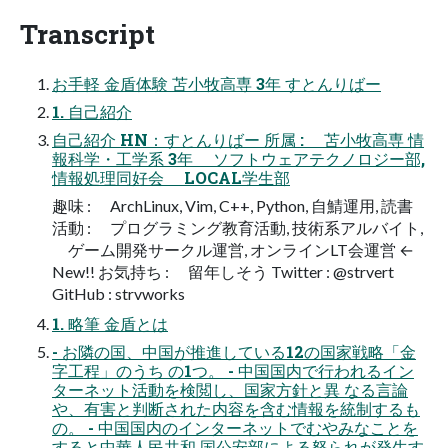
Transcript
お手軽 金盾体験 苫小牧高専 3年 すとんりばー
1. 自己紹介
自己紹介 HN：すとんりばー 所属 : 苫小牧高専 情
報科学・工学系 3年 ソフトウェアテクノロジー部,
情報処理同好会 LOCAL学生部
趣味 : ArchLinux, Vim, C++, Python, 自鯖運用, 読書
活動 : プログラミング教育活動, 技術系アルバイト,
ゲーム開発サークル運営, オンラインLT会運営 ←
New!! お気持ち : 留年しそう Twitter : @strvert
GitHub : strvworks
1. 略筆 金盾とは
- お隣の国、中国が推進している12の国家戦略「金
字工程」のうち の1つ。 - 中国国内で行われるイン
ターネット活動を検閲し、国家方針と異 なる言論
や、有害と判断された内容を含む情報を統制するも
の。 - 中国国内のインターネットでむやみなことを
すると中華人民共和 国公安部による怒られが発生す