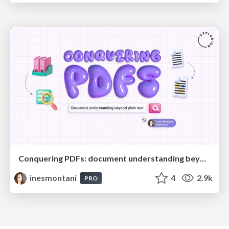
Conquering PDFs: document understanding beyond plain text
inesmontani
4
2.9k
PRO