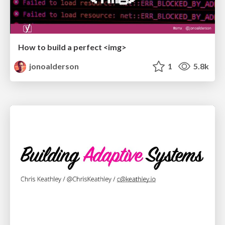
How to build a perfect <img>
jonoalderson
1
5.8k