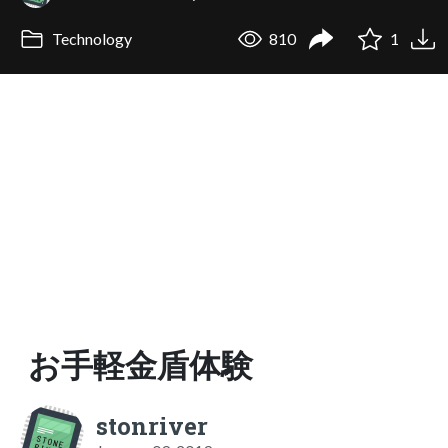
Technology
810
1
お手軽金盾体験
stonriver