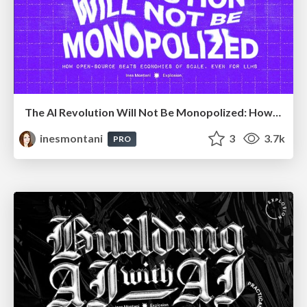
The AI Revolution Will Not Be Monopolized: How open-source beats economies of scale, even for LLMs
inesmontani
3
3.7k
PRO