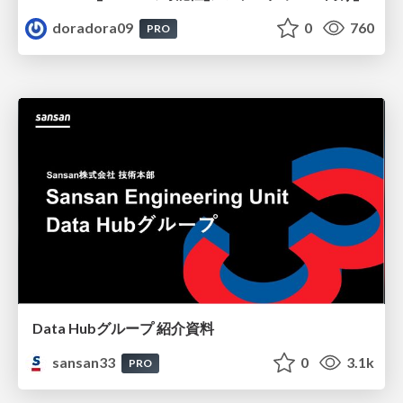
doradora09
0
760
PRO
Data Hubグループ 紹介資料
sansan33
0
3.1k
PRO