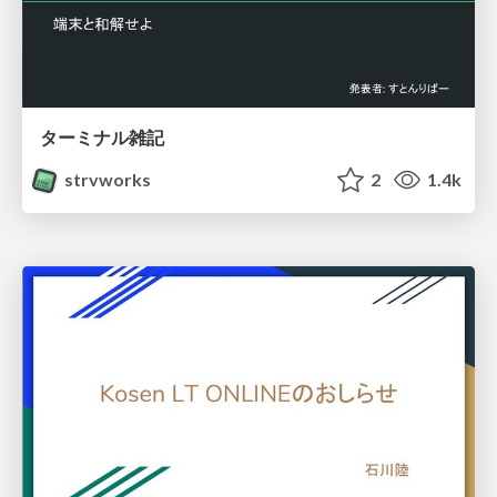
ターミナル雑記
strvworks
2
1.4k