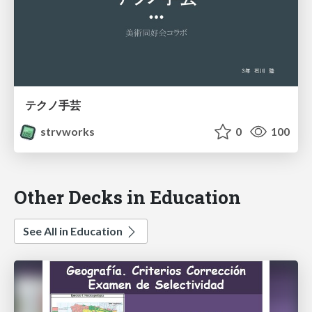
テクノ手芸
strvworks
0
100
Other Decks in Education
See All in Education