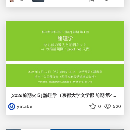
[2026前期火５] 論理学（京都大学文学部 前期 第4回）「 ならば（→）の導入と証明ネット」
yatabe
0
520