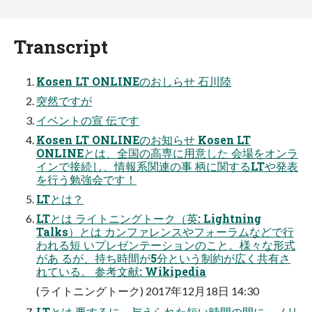
Transcript
Kosen LT ONLINEのおしらせ 石川陸
突然ですが
イベントの宣 伝です
Kosen LT ONLINEのお知らせ Kosen LT
ONLINEとは、全国の高専に用意した 会場をオンラ
インで接続し、情報系関連の事 柄に関するLTや発表
を行う勉強会です！
LTとは？
LTとは ライトニングトーク（英: Lightning
Talks）とは カンファレンスやフォーラムなどで行
われる短 いプレゼンテーションのこと。様々な形式
があ るが、持ち時間が5分という制約が広く共有さ
れている。 参考文献: Wikipedia
(ライトニングトーク) 2017年12月18日 14:30
LTとは 要するに、与えられた短い時間の間に、ノリ