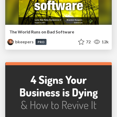
The World Runs on Bad Software
bkeepers
72
12k
PRO