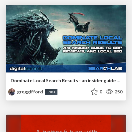
Dominate Local Search Results - an insider guide to GBP, reviews, and Local SEO
greggifford
0
250
PRO