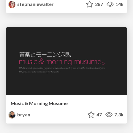
stephaniewalter
287
14k
Music & Morning Musume
bryan
47
7.3k