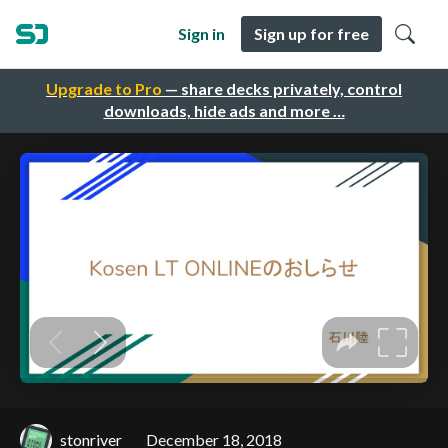
Sign in
Sign up for free
Upgrade to Pro
— share decks privately, control
downloads, hide ads and more …
stonriver
December 18, 2018