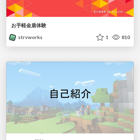
お手軽金盾体験
strvworks
1
810