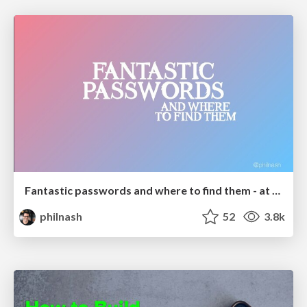
Fantastic passwords and where to find them - at NoRuKo
philnash
52
3.8k