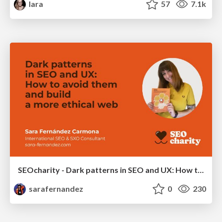
lara
57
7.1k
SEOcharity - Dark patterns in SEO and UX: How to avoid them and build a more ethical web
sarafernandez
0
230