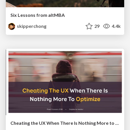
Six Lessons from altMBA
skipperchong
29
4.4k
Cheating the UX When There Is Nothing More to Optimize - PixelPioneers