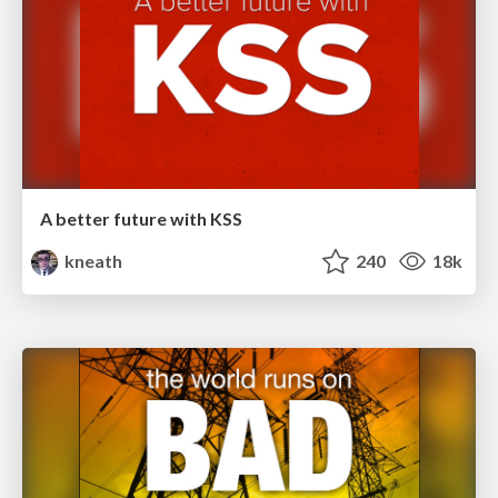
A better future with KSS
kneath
240
18k