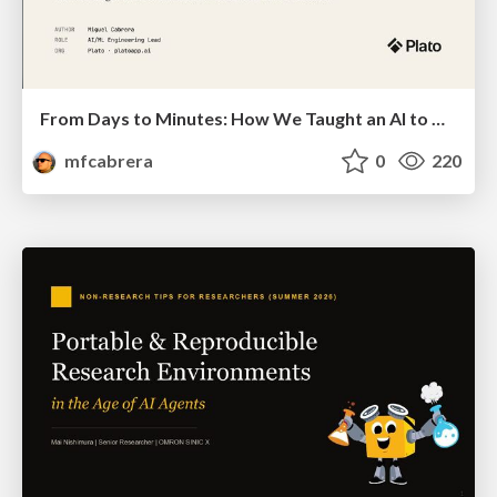
From Days to Minutes: How We Taught an AI to Onboard 50+ Tenants on our AI Features
mfcabrera
0
220