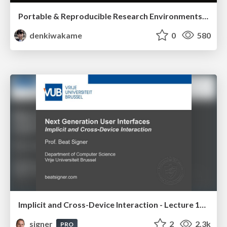
Portable & Reproducible Research Environments in the Age of AI Agents
denkiwakame
0
580
Implicit and Cross-Device Interaction - Lecture 10 - Next Generation User Interfaces (4018166FNR)
signer
2
2.3k
PRO