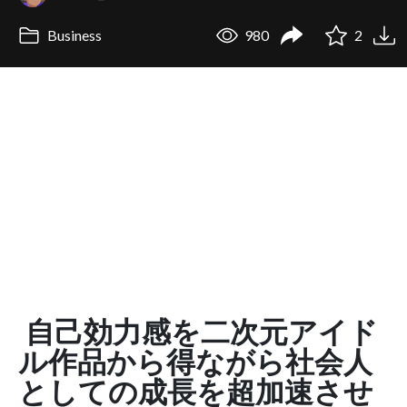
Business
980
2
自己効力感を二次元アイド
ル作品から得ながら社会人
としての成長を超加速させ