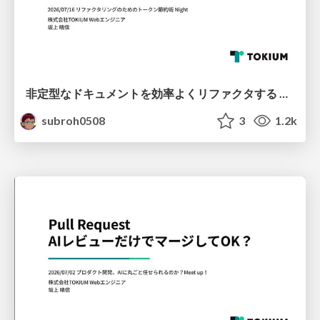
非定型なドキュメントを効率よくリファクタする 〜えぇ！？仕様書27本の移行が1日で終わったって！？〜
subroh0508
3
1.2k