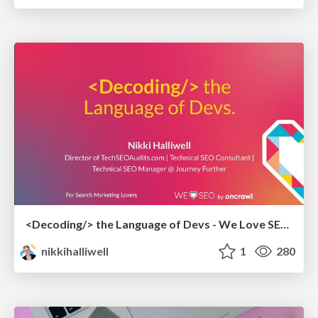
<Decoding/> the Language of Devs - We Love SEO 2024
nikkihalliwell
1
280