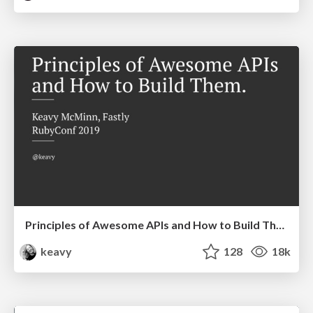
Principles of Awesome APIs and How to Build Them.
keavy
128
18k