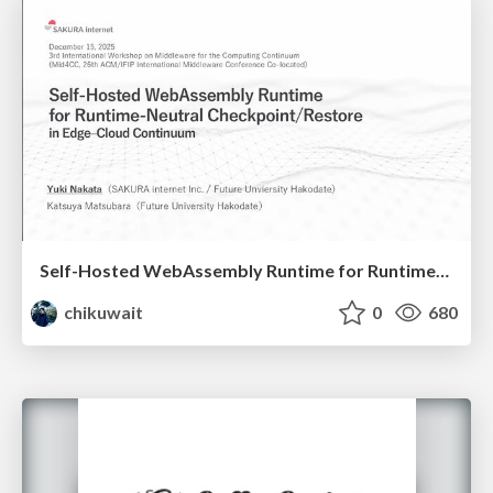
Self-Hosted WebAssembly Runtime for Runtime-Neutral Checkpoint/Restore in Edge–Cloud Continuum
chikuwait
0
680