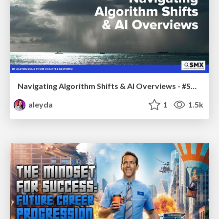
Navigating Algorithm Shifts & AI Overviews - #SMXNext
aleyda
1
1.5k