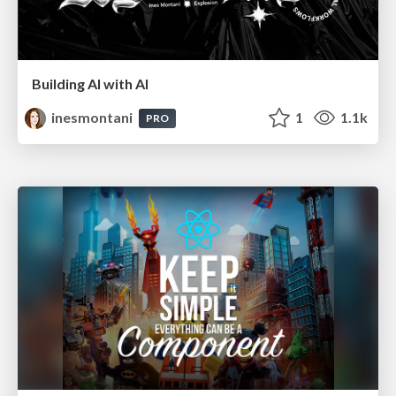
Building AI with AI
inesmontani
1
1.1k
PRO