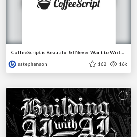
CoffeeScript is Beautiful & I Never Want to Write Plain JavaScript Again
sstephenson
162
16k