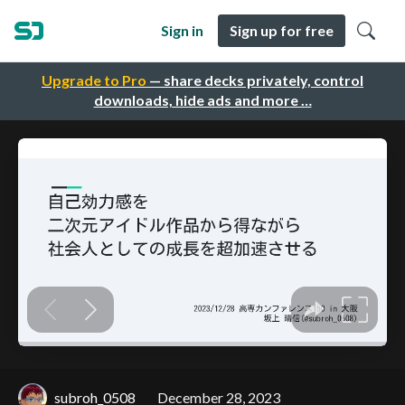
Sign in
Sign up for free
Upgrade to Pro
— share decks privately, control
downloads, hide ads and more …
subroh_0508
December 28, 2023