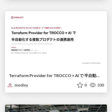
Terraform Provider for TROCCO × AI で 半自動化する複数プロダクトの連携運用 / Semi-Automating Multi-Product Data Integration Ops with the Terraform Provider for TROCCO × AI
medley
0
330