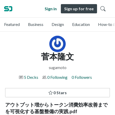
Sign in
Sign up for free
Featured
Business
Design
Education
How-to &
菅本隆文
sugamoto
5 Decks
0 Following
0 Followers
0 Stars
アウトプット増からトークン消費効率改善まで
を可視化する基盤整備の実践.pdf