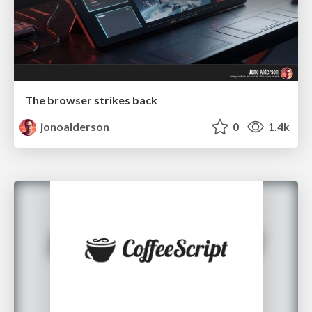
The browser strikes back
jonoalderson
0
1.4k