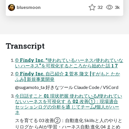
bluesmoon
32
3k
Transcript
© Findy Inc. “使われているハーネス∕使われていな
い ハーネス”を可視化するところから始めた話 1 7
© Findy Inc. ⾃⼰紹介 2 菅本 隆⽂ [すがもと たか
ふみ] 新規事業開発
@sugamoto_ta 好きなツール Claude Code / VSCord
今⽇話すこと 01 現状把握 使われている/使われてい
ないハーネスを可視化す る 02 改善①：現場適合
セッションログの分析を通 じてチーム/個人がハー
ネ
スを育てる 03 改善②：自動進化 Skillsと人のやりと
りログか らAIが学習・ハーネス自動 進化 04 まとめ