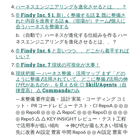
ハーネスエンジニアリングを進化させるとは、、？
© Findy Inc. 5 1. 新しく整備する話 2. 既に整備さ
れた内容を改善する話 a. （現場が）チーム/個⼈に
合うハーネスを整備する
b. （⾃動で）ハーネスが進化する仕組みを作る ハー
ネスエンジニアリングを進化させるとは、、？
© Findy Inc. 6 と⾔いつつ、、どこから着⼿すれば
いい？
© Findy Inc. 7 現状の可視化が⼤事！
現状把握 ― ハーネス整備・活用マップ まず「どの
ように整備 /活用されていて、どこに整備 /活用の伸
び代があるのか」を見える化 ◎ Skill/Agents（自
律度高） △ Commandsのみ
— 未整備 要件定義・ 設計 実装・コー ディング コミ
ット・ PR コードレ ビュー テスト・CI RepoA ◎ ◎ ◎
◎ ◎ RepoB ◎ ◎ ◎ △ RepoC ◎ ◎ ◎ RepoD ◎ ◎ ◎ ◎
◎ Repo5 △ △ KEY INSIGHT レビュー・テスト工程
で活用率が低い傾向 → 伸び代が最も大きい領域を
先に改善 AI設定 豊富 中間 Repo6 ◎ ◎ AI設定 豊富 中