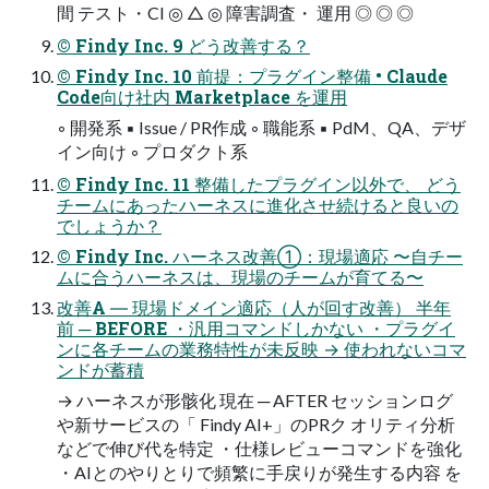
間 テスト・CI ◎ △ ◎ 障害調査・ 運用 ◎ ◎ ◎
© Findy Inc. 9 どう改善する？
© Findy Inc. 10 前提：プラグイン整備 • Claude
Code向け社内 Marketplace を運⽤
◦ 開発系 ▪ Issue / PR作成 ◦ 職能系 ▪ PdM、QA、デザ
イン向け ◦ プロダクト系
© Findy Inc. 11 整備したプラグイン以外で、 どう
チームにあったハーネスに進化させ続けると良いの
でしょうか？
© Findy Inc. ハーネス改善①：現場適応 〜自チー
ムに合うハーネスは、現場のチームが育てる〜
改善A ― 現場ドメイン適応（人が回す改善） 半年
前 ─ BEFORE ・汎用コマンドしかない ・プラグイ
ンに各チームの業務特性が未反映 → 使われないコマ
ンドが蓄積
→ ハーネスが形骸化 現在 ─ AFTER セッションログ
や新サービスの「 Findy AI+」のPRク オリティ分析
などで伸び代を特定 ・仕様レビューコマンドを強化
・AIとのやりとりで頻繁に手戻りが発生する内容 を