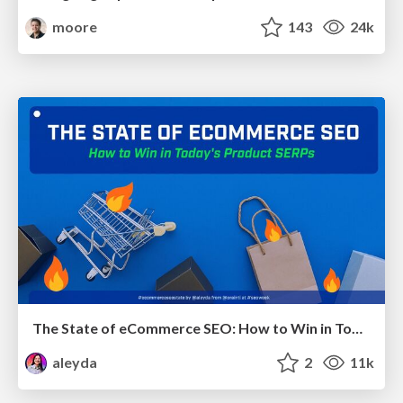
moore
143
24k
The State of eCommerce SEO: How to Win in Today's Products SERPs - #SEOweek
aleyda
2
11k