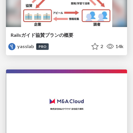
Railsガイド協賛プランの概要
yasslab
2
14k
PRO