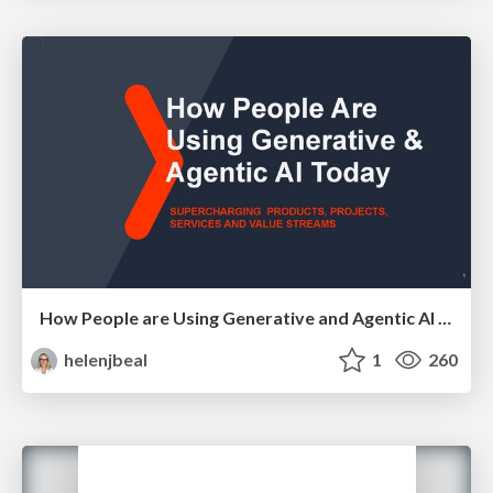
How People are Using Generative and Agentic AI to Supercharge Their Products, Projects, Services and Value Streams Today
helenjbeal
1
260