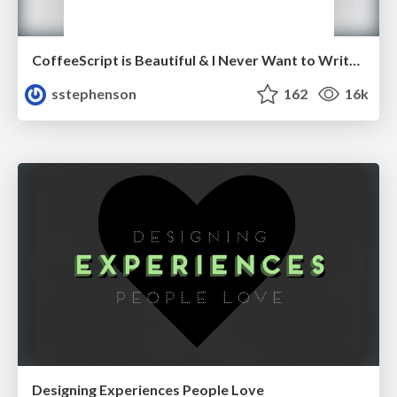
CoffeeScript is Beautiful & I Never Want to Write Plain JavaScript Again
sstephenson
162
16k
Designing Experiences People Love