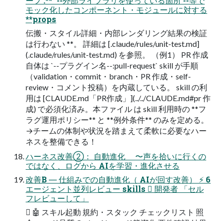
ープ :** `--外部ライブラリを使っている箇所 --等で
モック化したコンポーネント・モジュールに対する
**props
伝搬・スタイル詳細・内部レンダリング結果の検証
は行わない **。 詳細は [.claude/rules/unit-test.md]
(.claude/rules/unit-test.md) を参照。 （例1） PR 作成
自体は `--プラグイン名--:pull-request` skill が手順
（validation・commit・branch・PR 作成・self-
review・コメント投稿）を内蔵している。 skill の利
用は [CLAUDE.md「PR作成」](../../CLAUDE.md#pr 作
成) で必須化済み。本ファイル は skill 利用時の **フ
ラグ運用ポリシー** と **例外条件** のみを定める。
→チームの体制や状況を踏まえて柔軟に必要なハー
ネスを整備できる！
ハーネス改善②： 自動進化 〜声を拾いに行くの
ではなく、ログから AIを学習・進化させる
改善B ― 仕組みでの自動進化（ AIが回す改善） ⚡ 6
エージェント並列レビュー skills  開発者 「セル
フレビューして」
 🤖 スキル起動 規約・スタック チェックリスト 照