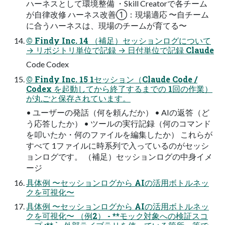
ハーネスとして環境整備 ・Skill Creatorで各チーム
が自律改修 ハーネス改善①：現場適応 〜自チーム
に合うハーネスは、現場のチームが育てる〜
© Findy Inc. 14 （補⾜）セッションログについて
→ リポジトリ単位で記録 → 日付単位で記録 Claude
Code Codex
© Findy Inc. 15 1セッション（Claude Code /
Codex を起動してから終了するまでの 1回の作業）
が丸ごと保存されています。
• ユーザーの発話（何を頼んだか） • AIの返答（ど
う応答したか） • ツールの実行記録（何のコマンド
を叩いたか・何のファイルを編集したか） これらが
すべて 1ファイルに時系列で入っているのがセッシ
ョンログです。 （補⾜）セッションログの中⾝イメ
ージ
具体例 〜セッションログから AIの活用ボトルネッ
クを可視化〜
具体例 〜セッションログから AIの活用ボトルネッ
クを可視化〜 （例2） - **モック対象への検証スコ