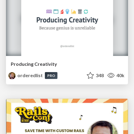
Producing Creativity
orderedlist
348
40k
PRO