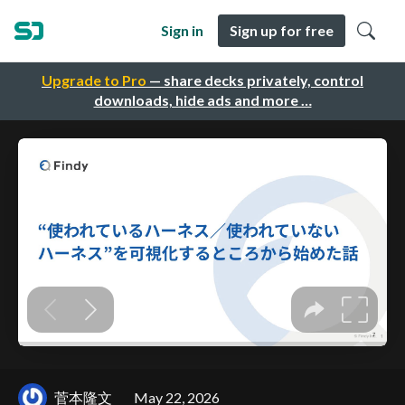
Sign in
Sign up for free
Upgrade to Pro
— share decks privately, control
downloads, hide ads and more …
菅本隆文
May 22, 2026