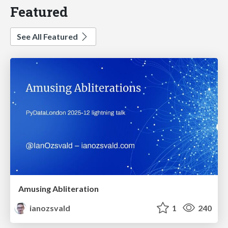
Featured
See All Featured
Amusing Abliteration
ianozsvald
1
240