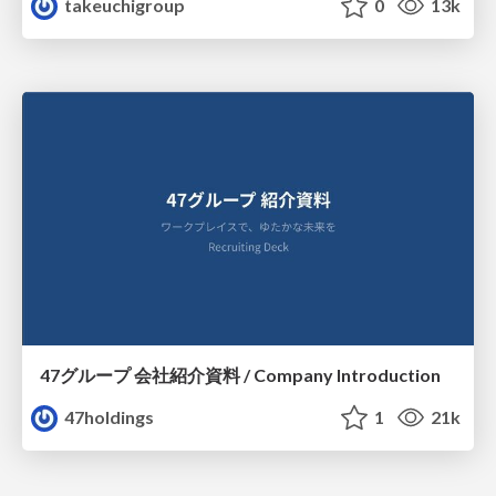
takeuchigroup
0
13k
47グループ 会社紹介資料 / Company Introduction
47holdings
1
21k