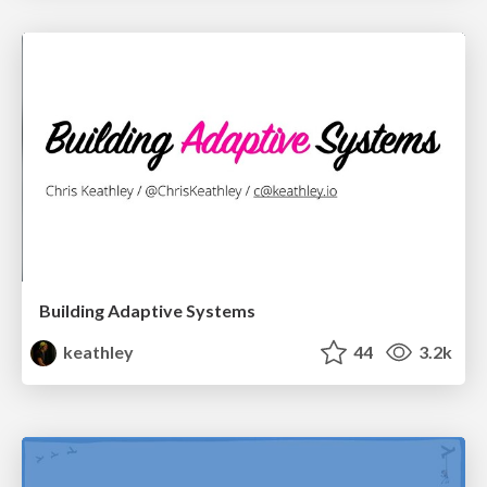
Building Adaptive Systems
keathley
44
3.2k