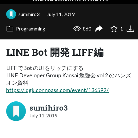
sumihiro3
July 11, 2019
Programming
860
1
LINE Bot 開発 LIFF編
LIFF でBot のUI をリッチにする
LINE Developer Group Kansai 勉強会 vol.2 のハンズ
オン資料
https://ldgk.connpass.com/event/136592/
sumihiro3
July 11, 2019