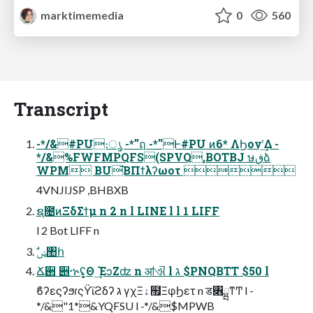
marktimemedia
0
560
Transcript
-*/&#PU։ൃ -*''ฤ -*''Ͱ#PU ͷ6* ΛϦονʹ͢Δ -
*/&%FWFMPQFS(SPVQ,BOTBJ ษڧձ
WPM BU͘͞ΒΠϯλʔωοτ 
4VNJIJSP ,BHBXB
ຊ೔ͷΞδΣϯμ n 2 n l LINE l l 1 LIFF
l 2 Bot LIFF n
ࣗݾ঺հ
Ճ઒ ੅ኍʢ͔͕Θ ͢ΈͻΖʣ n ॴଐ l ג $PNQBTT $50 l
ϐʔεϛʔϧɾςΫϊϩδʔ ג γχΞۀ຿ΞφϦετ n ड৆ྺͳͲ l -
*/&"1*&YQFSU l -*/&$MPWB