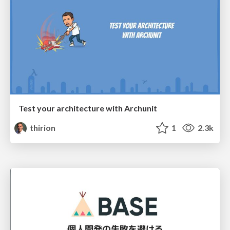
Test your architecture with Archunit
thirion
1
2.3k