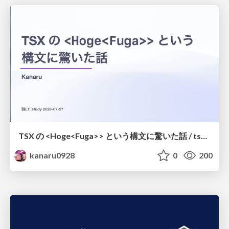
TSX の <Hoge<Fuga>> という構文に驚いた話 / tsx-type-argument-syntax
kanaru0928
0
200