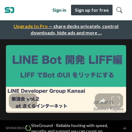
Sign in
Sign up for free
Upgrade to Pro
— share decks privately, control
downloads, hide ads and more …
SiteGround - Reliable hosting with speed,
·
→
SPONSORED
security, and support you can count on.