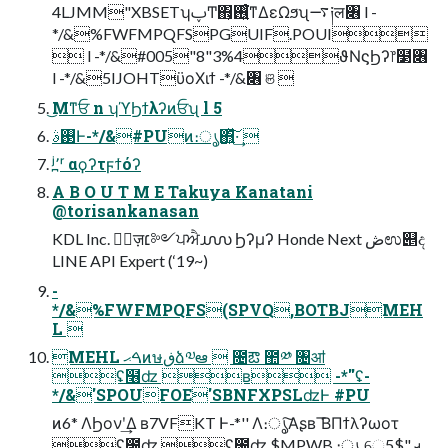
4LJMM"XBSETʮࢠͲ΋͕࢖͍ͨ͘ͳΔεΩϧʯ࠷༏ल৆ l -
*/&%FWFMPQFSPGUIF.POUI
 l -*/&#005"8"3%4ϑΝϛϦʔ෦໳৆
l -*/&5IJOHTϋοΧιϯ -*/&৆ ଞ 
͜Μͳਓ n ʮϓϦϯλʔͷਓʯ l 5
࢓ࣄͰ-*/&#PUͷ։ൃ΋͍ͯ͠·͢ 
ʲ߽՚ʳ αϙʔτϝϯόʔ
A B O U T M E Takuya Kanatani
@torisankanasan
KDL Inc. ৽ٕज़׆༻ਪਐ൝ Ϧʔμʔ Honde Next ڞಉ୅ද
LINE API Expert (‘19~)
-
*/&%FWFMPQFS(SPVQ,BOTBJMEH
L 
MEHL ࠓޙͷษڧձ༧ఆ  ೔ఔ ಺༰ ৔ॴ
ʢ໦ʣ ʙ -*''ʢ-
*/&'SPOUFOE'SBNFXPSLʣͰ #PU
ͷ6* ΛϦονʹ͢Δ ʙ7VFKT Ͱ-*'' Λ։ൃ͠Α͏ʂʙ ͘͞ΒΠϯλʔωοτ
ʢ౔ʣ ʢ೔ʣ $MPWB ։ൃ େࡕ"5$