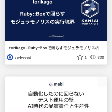
torikago - Ruby::Boxで照らすモジュラモノリスの実行境界
se4weed
1
330