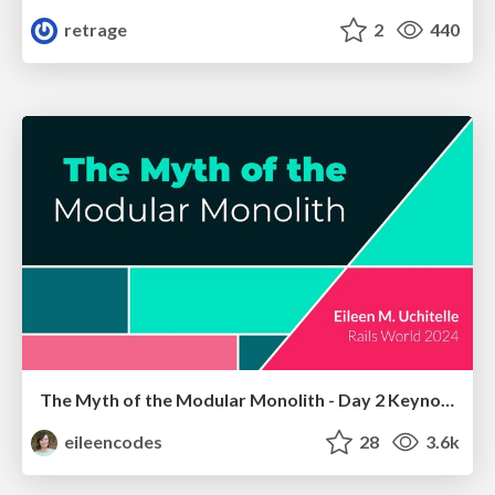
retrage
2
440
The Myth of the Modular Monolith - Day 2 Keynote - Rails World 2024
eileencodes
28
3.6k