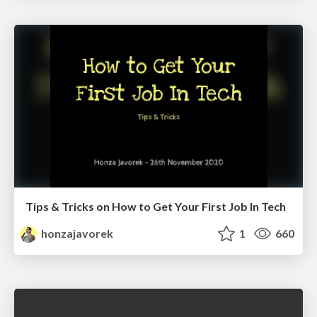
Tips & Tricks on How to Get Your First Job In Tech
honzajavorek
1
660