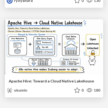
ryoyanara
0
130
Apache Hive: Toward a Cloud Native Lakehouse
okumin
0
180