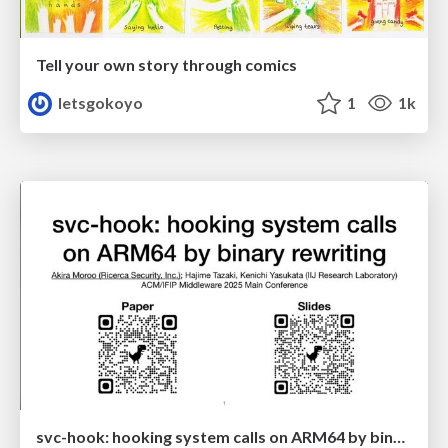
Tell your own story through comics
letsgokoyo
1
1k
svc-hook: hooking system calls on ARM64 by binary rewriting