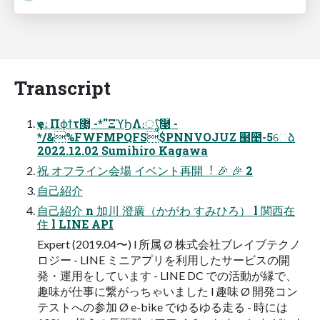
Transcript
ҿ৯ۀΠϕϯτ޲͚ -*''ΞϓϦΛ։ൃͨ͠࿩ -
*/&%FWFMPQFS$PNNVOJUZ ๨೥-5େձ
2022.12.02 Sumihiro Kagawa
祝 オフライン会場 イベント再開︕ 🎉 🎉 2
⾃⼰紹介
⾃⼰紹介 n 加川 澄廣（かがわ すみひろ） l 関⻄在
住 l LINE API
Expert (2019.04〜) l 所属 Ø 株式会社ブレイブテクノ
ロジー - LINE ミニアプリを利⽤したサービスの開
発・運⽤をしています - LINE DC での活動が縁で、
趣味が仕事に繋がっちゃいました l 趣味 Ø 開発コン
テストへの参加 Ø e-bike でゆるゆる⾛る - 時には