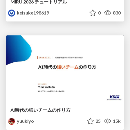
MIRU 2026 チュートリアル
keisuke198619
0
830
AI時代の強いチームの作り方
yuukiyo
25
15k