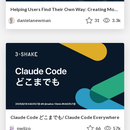
Helping Users Find Their Own Way: Creating Modern Search Experiences
danielanewman
31
3.3k
Claude Code どこまでも/ Claude Code Everywhere
nwiizo
66
57k