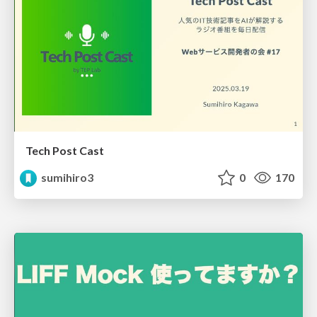
Tech Post Cast
sumihiro3
0
170