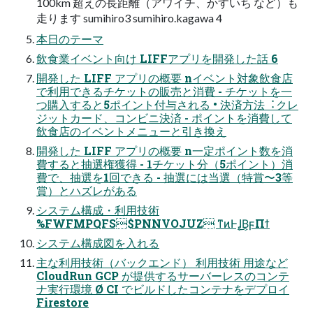
100km 超えの⻑距離（アワイチ、かすいち など）も
⾛ります sumihiro3 sumihiro.kagawa 4
本⽇のテーマ
飲⾷業イベント向け LIFFアプリを開発した話 6
開発した LIFF アプリの概要 nイベント対象飲⾷店
で利⽤できるチケットの販売と消費 - チケットを⼀
つ購⼊すると5ポイント付与される • 決済⽅法︓クレ
ジットカード、コンビニ決済 - ポイントを消費して
飲⾷店のイベントメニューと引き換え
開発した LIFF アプリの概要 n⼀定ポイント数を消
費すると抽選権獲得 - 1チケット分（5ポイント）消
費で、抽選を1回できる - 抽選には当選（特賞〜3等
賞）とハズレがある
システム構成・利⽤技術
%FWFMPQFS$PNNVOJUZ ͳͷͰɺ͔͜͜Β͕ϝΠϯ
システム構成図を⼊れる
主な利⽤技術（バックエンド） 利⽤技術 ⽤途など
CloudRun GCP が提供するサーバーレスのコンテ
ナ実⾏環境 Ø CI でビルドしたコンテナをデプロイ
Firestore