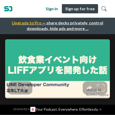
Sign in
Sign up for free
Upgrade to Pro
— share decks privately, control
downloads, hide ads and more …
·
Your Podcast. Everywhere. Effortlessly.
→
SPONSORED