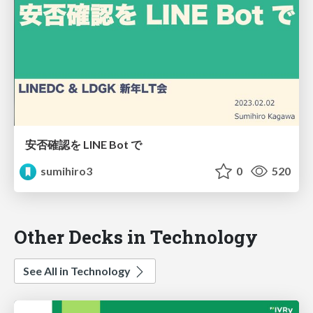
安否確認を LINE Bot で
sumihiro3
0
520
Other Decks in Technology
See All in Technology