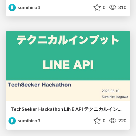
sumihiro3
0
310
TechSeeker Hackathon LINE API テクニカルインプット
sumihiro3
0
220