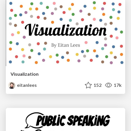
Visualization
eitanlees
152
17k