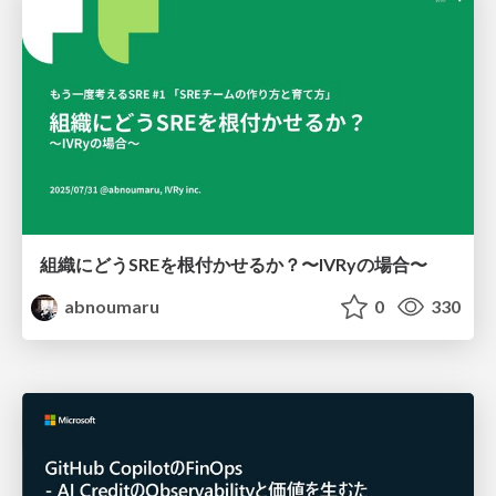
組織にどうSREを根付かせるか？〜IVRyの場合〜
abnoumaru
0
330