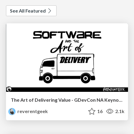
See All Featured
The Art of Delivering Value - GDevCon NA Keynote
reverentgeek
16
2.1k