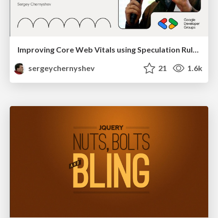
Improving Core Web Vitals using Speculation Rules API
sergeychernyshev
21
1.6k