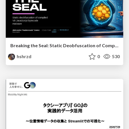
Breaking the Seal: Static Deobfuscation of Compiled V8 JavaScript Bytecode Malware
hshrzd
0
530