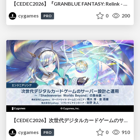
【CEDEC2026】『GRANBLUE FANTASY: Relink - Endless Ragnarok』のバトル制作事例 ～最高のキャラゲーを目指して～
cygames
0
200
PRO
【CEDEC2026】次世代デジタルカードゲームのサーバー設計と運用 〜『Shadowverse: Worlds Beyond』の舞台裏～
cygames
0
910
PRO