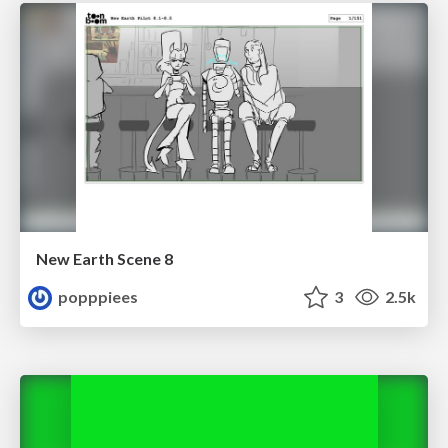
New Earth Scene 8
popppiees
3
2.5k