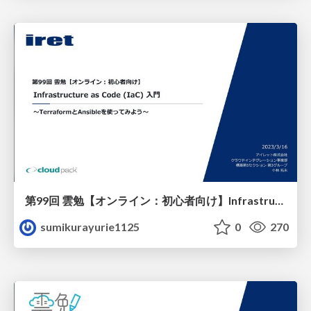
第99回 雲勉【オンライン：初心者向け】Infrastructure as Code (IaC) 入門 〜TerraformとAnsibleを使ってみよう〜
sumikurayurie1125
0
270