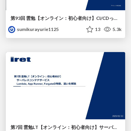
第93回 雲勉【オンライン：初心者向け】CI/CDって結局何なの？インフラエンジニアがCode3兄弟を学ぶ
sumikurayurie1125
13
5.3k
第7回 雲勉LT【オンライン：初心者向け】サーバレスコンテナサービス Lambda, Fargate, App Runnerの特徴、違いを解説