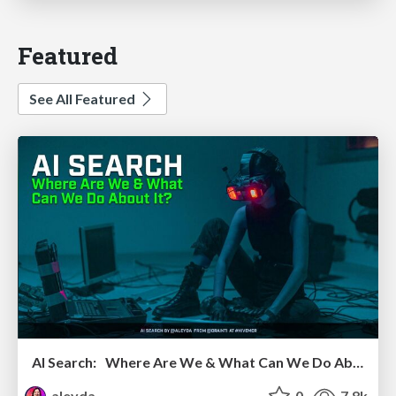
Featured
See All Featured
AI Search: Where Are We & What Can We Do About It?
aleyda
0
7.8k