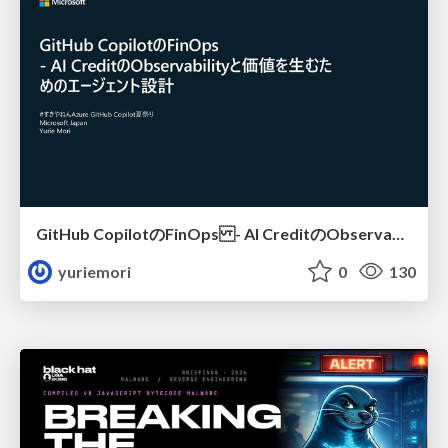
GitHub CopilotのFinOps - AI CreditのObservabilityと価値を生むためのエージェント設計
yuriemori
0
130