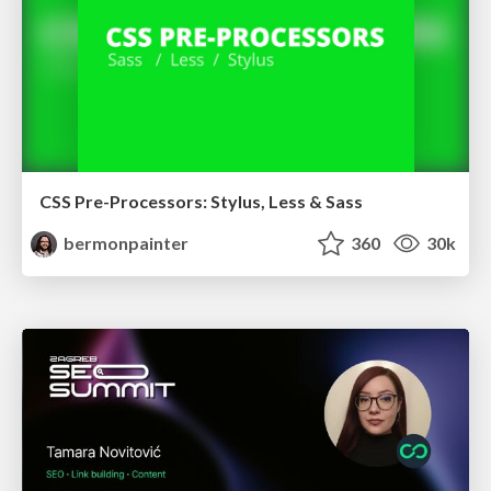
CSS Pre-Processors: Stylus, Less & Sass
bermonpainter
360
30k