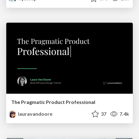
The Pragmatic Product Professional
lauravandoore
37
7.4k