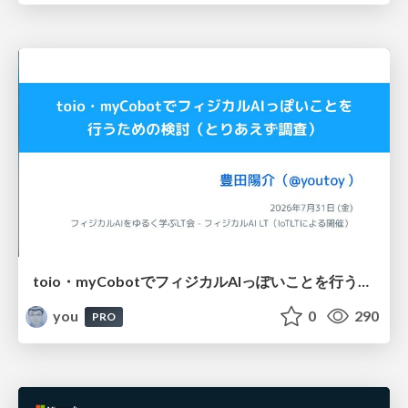
toio・myCobotでフィジカルAIっぽいことを行うための検討（とりあえず調査） / フィジカルAI LT（IoTLTによる開催）
you
0
290
PRO