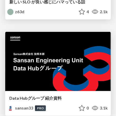
新しい SLO が良い感じにハマっている話
z63d
4
2.1k
Data Hubグループ 紹介資料
sansan33
0
3.1k
PRO