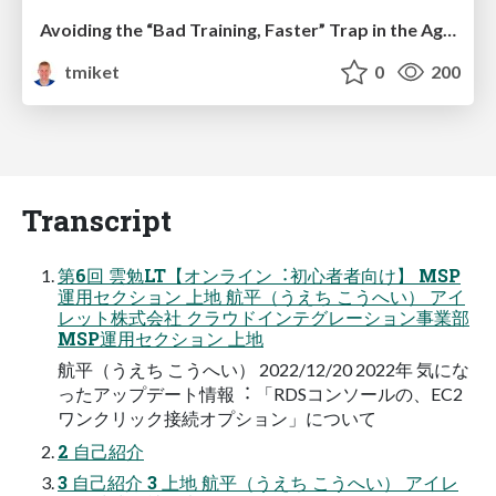
Avoiding the “Bad Training, Faster” Trap in the Age of AI
tmiket
0
200
Transcript
第6回 雲勉LT【オンライン︓初⼼者者向け】 MSP
運⽤セクション 上地 航平（うえち こうへい） アイ
レット株式会社 クラウドインテグレーション事業部
MSP運⽤セクション 上地
航平（うえち こうへい） 2022/12/20 2022年 気にな
ったアップデート情報︓ 「RDSコンソールの、EC2
ワンクリック接続オプション」について
2 ⾃⼰紹介
3 ⾃⼰紹介 3 上地 航平（うえち こうへい） アイレ